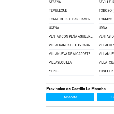
SESEÑA
SEVILLEJA
TEMBLEQUE
TOBOSO (
TORRE DE ESTEBAN HAMBRÁN (LA)
TORRICO
UGENA
URDA
VENTAS CON PEÑA AGUILERA (LAS)
VENTAS D
VILLAFRANCA DE LOS CABALLEROS
VILLALUE
VILLANUEVA DE ALCARDETE
VILLANUE
VILLASEQUILLA
VILLATOB
YEPES
YUNCLER
Provincias de Castilla La Mancha
Albacete
C