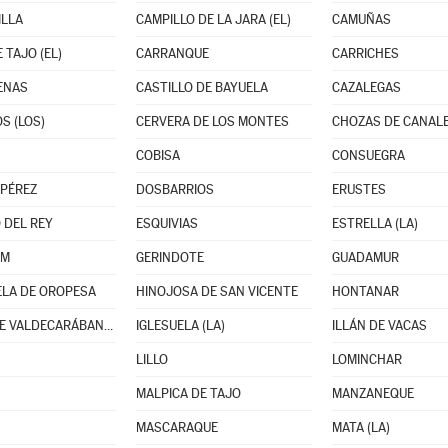
ILLA
CAMPILLO DE LA JARA (EL)
CAMUÑAS
 TAJO (EL)
CARRANQUE
CARRICHES
ENAS
CASTILLO DE BAYUELA
CAZALEGAS
S (LOS)
CERVERA DE LOS MONTES
CHOZAS DE CANAL
COBISA
CONSUEGRA
PÉREZ
DOSBARRIOS
ERUSTES
 DEL REY
ESQUIVIAS
ESTRELLA (LA)
UM
GERINDOTE
GUADAMUR
LA DE OROPESA
HINOJOSA DE SAN VICENTE
HONTANAR
HUERTA DE VALDECARÁBANOS
IGLESUELA (LA)
ILLÁN DE VACAS
LILLO
LOMINCHAR
MALPICA DE TAJO
MANZANEQUE
MASCARAQUE
MATA (LA)