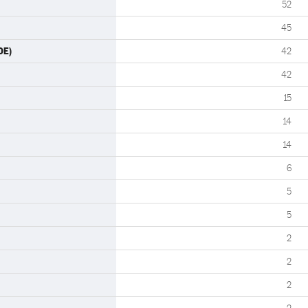
52
45
OE)
42
42
15
14
14
6
5
5
2
2
2