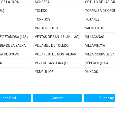
 DE LA JARA
SONSECA
SOTILLO DE LAS P
EL)
TOLEDO
TORRALBA DE ORO
TORRIJOS
TOTANÉS
VALDEVERDEJA
VALMOJADO
E RETAMOSA (LAS)
VENTAS DE SAN JULIÁN (LAS)
VILLACAÑAS
NGA DE LA SAGRA
VILLAMIEL DE TOLEDO
VILLAMINAYA
VA DE BOGAS
VILLAREJO DE MONTALBÁN
VILLARRUBIA DE S
AS
VISO DE SAN JUAN (EL)
YÉBENES (LOS)
YUNCLILLOS
YUNCOS
iudad Real
Cuenca
Guadalaja