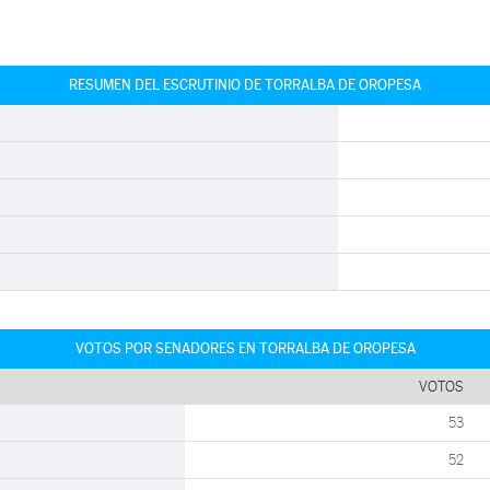
RESUMEN DEL ESCRUTINIO DE TORRALBA DE OROPESA
VOTOS POR SENADORES EN TORRALBA DE OROPESA
VOTOS
53
52