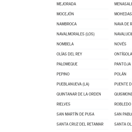
MEJORADA
MENASAL
MOCEJÓN
MOHEDAS 
NAMBROCA
NAVA DE R
NAVALMORALES (LOS)
NAVALUCI
NOMBELA
NOVÉS
OLÍAS DEL REY
ONTÍGOL
PALOMEQUE
PANTOJA
PEPINO
POLÁN
PUEBLANUEVA (LA)
PUENTE D
QUINTANAR DE LA ORDEN
QUISMON
RIELVES
ROBLEDO 
SAN MARTÍN DE PUSA
SAN PABL
SANTA CRUZ DEL RETAMAR
SANTA OL