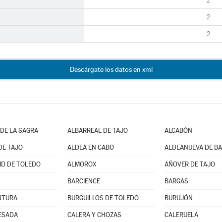
2
2
2
Descárgate los datos en xml
DE LA SAGRA
ALBARREAL DE TAJO
ALCABÓN
DE TAJO
ALDEA EN CABO
D DE TOLEDO
ALMOROX
AÑOVER DE TAJO
BARCIENCE
BARGAS
NTURA
BURGUILLOS DE TOLEDO
BURUJÓN
ESADA
CALERA Y CHOZAS
CALERUELA