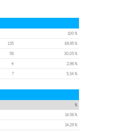
100 %
135
69,95 %
58
30,05 %
4
2,96 %
7
5,34 %
%
14,56 %
14,29 %