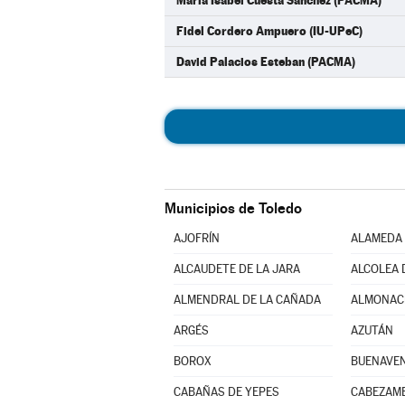
María Isabel Cuesta Sánchez (PACMA)
Fidel Cordero Ampuero (IU-UPeC)
David Palacios Esteban (PACMA)
Municipios de Toledo
AJOFRÍN
ALAMEDA 
ALCAUDETE DE LA JARA
ALCOLEA 
ALMENDRAL DE LA CAÑADA
ALMONACI
ARGÉS
AZUTÁN
BOROX
BUENAVE
CABAÑAS DE YEPES
CABEZAM