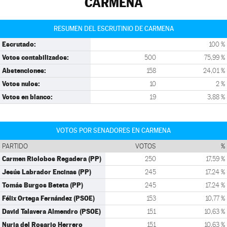
CARMENA
RESUMEN DEL ESCRUTINIO DE CARMENA
Escrutado:
100 %
Votos contabilizados:
500
75,99 %
Abstenciones:
158
24,01 %
Votos nulos:
10
2 %
Votos en blanco:
19
3,88 %
VOTOS POR SENADORES EN CARMENA
PARTIDO
VOTOS
%
Carmen Riolobos Regadera (PP)
250
17,59 %
Jesús Labrador Encinas (PP)
245
17,24 %
Tomás Burgos Beteta (PP)
245
17,24 %
Félix Ortega Fernández (PSOE)
153
10,77 %
David Talavera Almendro (PSOE)
151
10,63 %
Nuria del Rosario Herrero
151
10,63 %