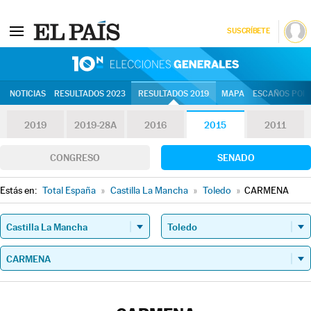
SUSCRÍBETE
10N | Eleccion
NOTICIAS
RESULTADOS 2023
RESULTADOS 2019
MAPA
ESCAÑOS POR 
2019
2019-28A
2016
2015
2011
CONGRESO
SENADO
Estás en:
Total España
»
Castilla La Mancha
»
Toledo
»
CARMENA