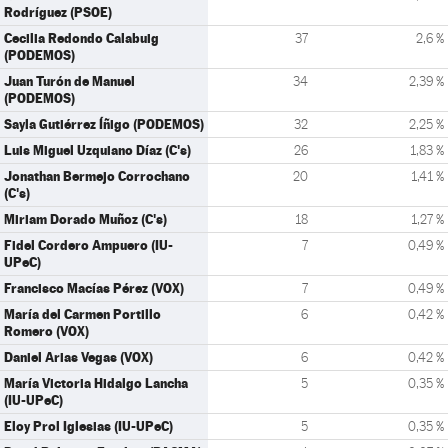
Rodríguez (PSOE)
Cecilia Redondo Calabuig
37
2,6 %
(PODEMOS)
Juan Turón de Manuel
34
2,39 %
(PODEMOS)
Sayla Gutiérrez Íñigo (PODEMOS)
32
2,25 %
Luis Miguel Uzquiano Díaz (C's)
26
1,83 %
Jonathan Bermejo Corrochano
20
1,41 %
(C's)
Miriam Dorado Muñoz (C's)
18
1,27 %
Fidel Cordero Ampuero (IU-
7
0,49 %
UPeC)
Francisco Macías Pérez (VOX)
7
0,49 %
María del Carmen Portillo
6
0,42 %
Romero (VOX)
Daniel Arias Vegas (VOX)
6
0,42 %
María Victoria Hidalgo Lancha
5
0,35 %
(IU-UPeC)
Eloy Prol Iglesias (IU-UPeC)
5
0,35 %