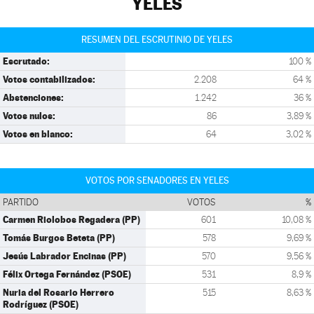
YELES
RESUMEN DEL ESCRUTINIO DE YELES
Escrutado:
100 %
Votos contabilizados:
2.208
64 %
Abstenciones:
1.242
36 %
Votos nulos:
86
3,89 %
Votos en blanco:
64
3,02 %
VOTOS POR SENADORES EN YELES
PARTIDO
VOTOS
%
Carmen Riolobos Regadera (PP)
601
10,08 %
Tomás Burgos Beteta (PP)
578
9,69 %
Jesús Labrador Encinas (PP)
570
9,56 %
Félix Ortega Fernández (PSOE)
531
8,9 %
Nuria del Rosario Herrero
515
8,63 %
Rodríguez (PSOE)