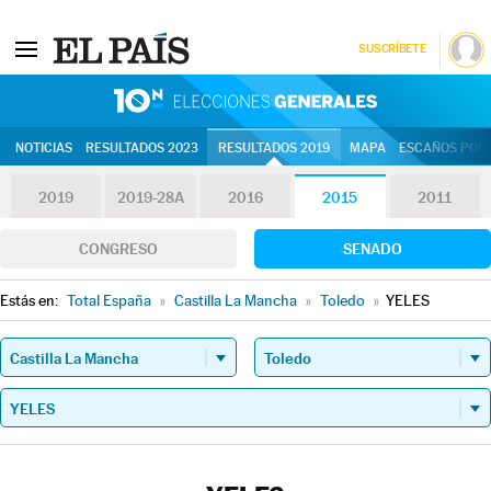
SUSCRÍBETE
10N | Eleccion
NOTICIAS
RESULTADOS 2023
RESULTADOS 2019
MAPA
ESCAÑOS POR 
2019
2019-28A
2016
2015
2011
CONGRESO
SENADO
Estás en:
Total España
»
Castilla La Mancha
»
Toledo
»
YELES