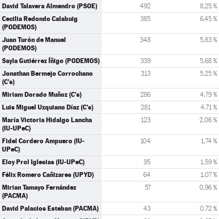
David Talavera Almendro (PSOE)
492
8,25 %
Cecilia Redondo Calabuig
385
6,45 %
(PODEMOS)
Juan Turón de Manuel
348
5,83 %
(PODEMOS)
Sayla Gutiérrez Íñigo (PODEMOS)
339
5,68 %
Jonathan Bermejo Corrochano
313
5,25 %
(C's)
Miriam Dorado Muñoz (C's)
286
4,79 %
Luis Miguel Uzquiano Díaz (C's)
281
4,71 %
María Victoria Hidalgo Lancha
123
2,06 %
(IU-UPeC)
Fidel Cordero Ampuero (IU-
104
1,74 %
UPeC)
Eloy Prol Iglesias (IU-UPeC)
95
1,59 %
Félix Romero Cañizares (UPYD)
64
1,07 %
Mirian Tamayo Fernández
57
0,96 %
(PACMA)
David Palacios Esteban (PACMA)
43
0,72 %