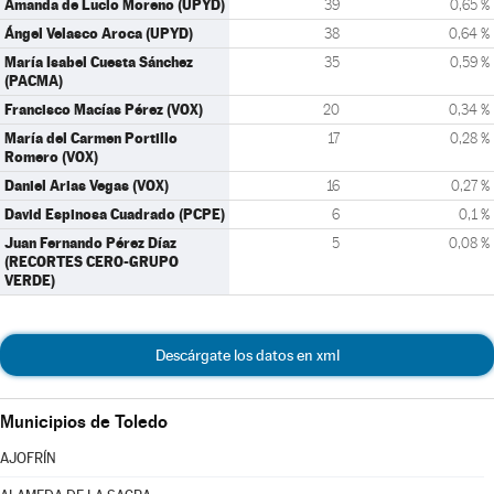
Amanda de Lucio Moreno (UPYD)
39
0,65 %
Ángel Velasco Aroca (UPYD)
38
0,64 %
María Isabel Cuesta Sánchez
35
0,59 %
(PACMA)
Francisco Macías Pérez (VOX)
20
0,34 %
María del Carmen Portillo
17
0,28 %
Romero (VOX)
Daniel Arias Vegas (VOX)
16
0,27 %
David Espinosa Cuadrado (PCPE)
6
0,1 %
Juan Fernando Pérez Díaz
5
0,08 %
(RECORTES CERO-GRUPO
VERDE)
Descárgate los datos en xml
Municipios de Toledo
AJOFRÍN