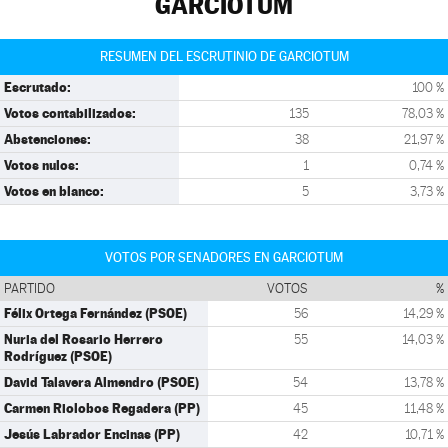
GARCIOTUM
RESUMEN DEL ESCRUTINIO DE GARCIOTUM
Escrutado:
100 %
Votos contabilizados:
135
78,03 %
Abstenciones:
38
21,97 %
Votos nulos:
1
0,74 %
Votos en blanco:
5
3,73 %
VOTOS POR SENADORES EN GARCIOTUM
PARTIDO
VOTOS
%
Félix Ortega Fernández (PSOE)
56
14,29 %
Nuria del Rosario Herrero
55
14,03 %
Rodríguez (PSOE)
David Talavera Almendro (PSOE)
54
13,78 %
Carmen Riolobos Regadera (PP)
45
11,48 %
Jesús Labrador Encinas (PP)
42
10,71 %