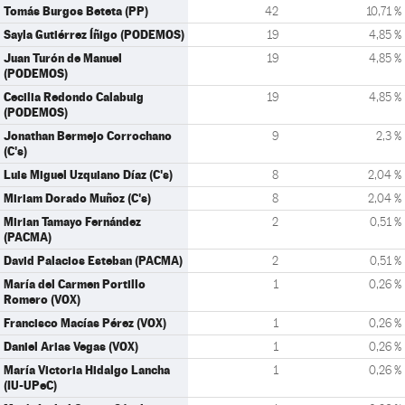
Tomás Burgos Beteta (PP)
42
10,71 %
Sayla Gutiérrez Íñigo (PODEMOS)
19
4,85 %
Juan Turón de Manuel
19
4,85 %
(PODEMOS)
Cecilia Redondo Calabuig
19
4,85 %
(PODEMOS)
Jonathan Bermejo Corrochano
9
2,3 %
(C's)
Luis Miguel Uzquiano Díaz (C's)
8
2,04 %
Miriam Dorado Muñoz (C's)
8
2,04 %
Mirian Tamayo Fernández
2
0,51 %
(PACMA)
David Palacios Esteban (PACMA)
2
0,51 %
María del Carmen Portillo
1
0,26 %
Romero (VOX)
Francisco Macías Pérez (VOX)
1
0,26 %
Daniel Arias Vegas (VOX)
1
0,26 %
María Victoria Hidalgo Lancha
1
0,26 %
(IU-UPeC)