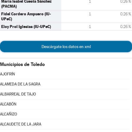
María Isabel Cuesta Sánchez
1
0,26 %
(PACMA)
Fidel Cordero Ampuero (IU-
1
0,26 %
UPeC)
Eloy Prol Iglesias (IU-UPeC)
1
0,26 %
Descárgate los datos en xml
Municipios de Toledo
AJOFRÍN
ALAMEDA DE LA SAGRA
ALBARREAL DE TAJO
ALCABÓN
ALCAÑIZO
ALCAUDETE DE LA JARA