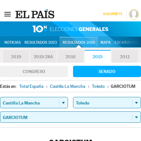
SUSCRÍBETE
10N | Eleccion
NOTICIAS
RESULTADOS 2023
RESULTADOS 2019
MAPA
ESCAÑOS POR 
2019
2019-28A
2016
2015
2011
CONGRESO
SENADO
Estás en:
Total España
»
Castilla La Mancha
»
Toledo
»
GARCIOTUM