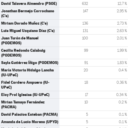
David Talavera Almendro (PSOE)
632
12,7 %
Jonathan Bermejo Corrochano
147
2,95 %
(C's)
Miriam Dorado Muñoz (C's)
136
2,73 %
Luis Miguel Uzquiano Díaz (C's)
131
2,63 %
Juan Turón de Manuel
100
2,01 %
(PODEMOS)
Cecilia Redondo Calabuig
99
1,99 %
(PODEMOS)
Sayla Gutiérrez Íñigo (PODEMOS)
91
1,83 %
María Victoria Hidalgo Lancha
20
0,4 %
(IU-UPeC)
Fidel Cordero Ampuero (IU-
18
0,36 %
UPeC)
Eloy Prol Iglesias (IU-UPeC)
17
0,34 %
Mirian Tamayo Fernández
10
0,2 %
(PACMA)
David Palacios Esteban (PACMA)
5
0,1 %
Amanda de Lucio Moreno (UPYD)
5
0,1 %