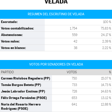
VELADA
RESUMEN DEL ESCRUTINIO DE VELADA
Escrutado:
100 %
Votos contabilizados:
1.754
75,83 %
Abstenciones:
559
24,17 %
Votos nulos:
42
2,39 %
Votos en blanco:
38
2,22 %
VOTOS POR SENADORES EN VELADA
PARTIDO
VOTOS
%
Carmen Riolobos Regadera (PP)
750
15,07 %
Tomás Burgos Beteta (PP)
733
14,73 %
Jesús Labrador Encinas (PP)
728
14,63 %
Félix Ortega Fernández (PSOE)
653
13,12 %
Nuria del Rosario Herrero
641
12,88 %
Rodríguez (PSOE)