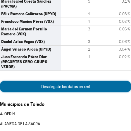
María Isabel Cuesta Sánchez
5
0,1 %
(PACMA)
Félix Romero Cañizares (UPYD)
4
0,08 %
Francisco Macías Pérez (VOX)
4
0,08 %
María del Carmen Portillo
3
0,06 %
Romero (VOX)
Daniel Arias Vegas (VOX)
3
0,06 %
Ángel Velasco Aroca (UPYD)
2
0,04 %
Juan Fernando Pérez Díaz
1
0,02 %
(RECORTES CERO-GRUPO
VERDE)
Descárgate los datos en xml
Municipios de Toledo
AJOFRÍN
ALAMEDA DE LA SAGRA