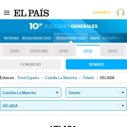
SUSCRÍBETE
10N | Eleccion
NOTICIAS
RESULTADOS 2023
RESULTADOS 2019
MAPA
ESCAÑOS POR 
2019
2019-28A
2016
2015
2011
CONGRESO
SENADO
Estás en:
Total España
»
Castilla La Mancha
»
Toledo
»
VELADA