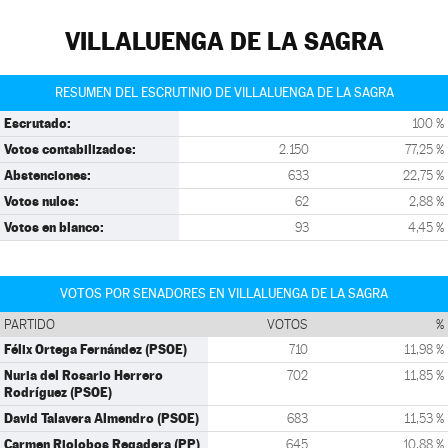
VILLALUENGA DE LA SAGRA
RESUMEN DEL ESCRUTINIO DE VILLALUENGA DE LA SAGRA
Escrutado:
100 %
Votos contabilizados:
2.150
77,25 %
Abstenciones:
633
22,75 %
Votos nulos:
62
2,88 %
Votos en blanco:
93
4,45 %
VOTOS POR SENADORES EN VILLALUENGA DE LA SAGRA
PARTIDO
VOTOS
%
Félix Ortega Fernández (PSOE)
710
11,98 %
Nuria del Rosario Herrero
702
11,85 %
Rodríguez (PSOE)
David Talavera Almendro (PSOE)
683
11,53 %
Carmen Riolobos Regadera (PP)
645
10,88 %