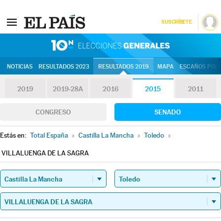
SUSCRÍBETE
10N | Eleccion
NOTICIAS
RESULTADOS 2023
RESULTADOS 2019
MAPA
ESCAÑOS POR 
2019
2019-28A
2016
2015
2011
CONGRESO
SENADO
Estás en:
Total España
»
Castilla La Mancha
»
Toledo
»
VILLALUENGA DE LA SAGRA