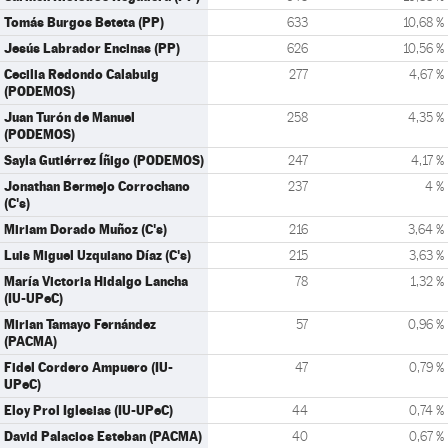
Tomás Burgos Beteta (PP)
633
10,68 %
Jesús Labrador Encinas (PP)
626
10,56 %
Cecilia Redondo Calabuig
277
4,67 %
(PODEMOS)
Juan Turón de Manuel
258
4,35 %
(PODEMOS)
Sayla Gutiérrez Íñigo (PODEMOS)
247
4,17 %
Jonathan Bermejo Corrochano
237
4 %
(C's)
Miriam Dorado Muñoz (C's)
216
3,64 %
Luis Miguel Uzquiano Díaz (C's)
215
3,63 %
María Victoria Hidalgo Lancha
78
1,32 %
(IU-UPeC)
Mirian Tamayo Fernández
57
0,96 %
(PACMA)
Fidel Cordero Ampuero (IU-
47
0,79 %
UPeC)
Eloy Prol Iglesias (IU-UPeC)
44
0,74 %
David Palacios Esteban (PACMA)
40
0,67 %