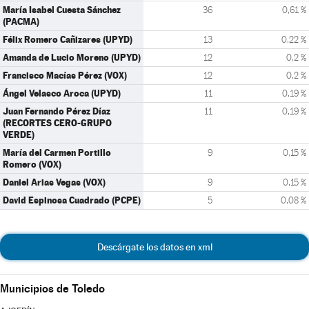
María Isabel Cuesta Sánchez
36
0,61 %
(PACMA)
Félix Romero Cañizares (UPYD)
13
0,22 %
Amanda de Lucio Moreno (UPYD)
12
0,2 %
Francisco Macías Pérez (VOX)
12
0,2 %
Ángel Velasco Aroca (UPYD)
11
0,19 %
Juan Fernando Pérez Díaz
11
0,19 %
(RECORTES CERO-GRUPO
VERDE)
María del Carmen Portillo
9
0,15 %
Romero (VOX)
Daniel Arias Vegas (VOX)
9
0,15 %
David Espinosa Cuadrado (PCPE)
5
0,08 %
Descárgate los datos en xml
Municipios de Toledo