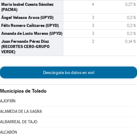
María Isabel Cuesta Sánchez
4
0,27 %
(PACMA)
Ángel Velasco Aroca (UPYD)
3
0,2 %
Félix Romero Cañizares (UPYD)
3
0,2 %
Amanda de Lucio Moreno (UPYD)
3
0,2 %
Juan Fernando Pérez Díaz
2
0,14 %
(RECORTES CERO-GRUPO
VERDE)
Descárgate los datos en xml
Municipios de Toledo
AJOFRÍN
ALAMEDA DE LA SAGRA
ALBARREAL DE TAJO
ALCABÓN