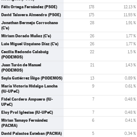
Félix Ortega Fernández (PSOE)
178
12,13 %
David Talavera Almendro (PSOE)
175
11,93 %
Jonathan Bermejo Corrochano
28
1,91 %
(C's)
Miriam Dorado Muñoz (C's)
26
1,77 %
Luis Miguel Uzquiano Díaz (C's)
26
1,77 %
Cecilia Redondo Calabuig
22
1,5 %
(PODEMOS)
Juan Turón de Manuel
21
1,43 %
(PODEMOS)
Sayla Gutiérrez Íñigo (PODEMOS)
13
0,89 %
María Victoria Hidalgo Lancha
9
0,61 %
(IU-UPeC)
Fidel Cordero Ampuero (IU-
7
0,48 %
UPeC)
Eloy Prol Iglesias (IU-UPeC)
7
0,48 %
Mirian Tamayo Fernández
6
0,41 %
(PACMA)
David Palacios Esteban (PACMA)
5
0,34 %