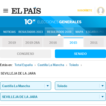
SUSCRÍBETE
10N | Eleccion
NOTICIAS
RESULTADOS 2023
RESULTADOS 2019
MAPA
ESCAÑOS POR 
2019
2019-28A
2016
2015
2011
CONGRESO
SENADO
Estás en:
Total España
»
Castilla La Mancha
»
Toledo
»
SEVILLEJA DE LA JARA