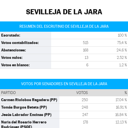
SEVILLEJA DE LA JARA
RESUMEN DEL ESCRUTINIO DE SEVILLEJA DE LA JARA
Escrutado:
100 %
Votos contabilizados:
515
75,4 %
Abstenciones:
168
24,6 %
Votos nulos:
13
2,52 %
Votos en blanco:
6
1,2 %
VOTOS POR SENADORES EN SEVILLEJA DE LA JARA
PARTIDO
VOTOS
%
Carmen Riolobos Regadera (PP)
250
17,04 %
Tomás Burgos Beteta (PP)
248
16,91 %
Jesús Labrador Encinas (PP)
247
16,84 %
Nuria del Rosario Herrero
178
12,13 %
Rodríguez (PSOE)