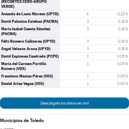
(RECORTES CERO-GRUPO
VERDE)
Amanda de Lucio Moreno (UPYD)
4
0,22 %
David Palacios Esteban (PACMA)
3
0,16 %
María Isabel Cuesta Sánchez
3
0,16 %
(PACMA)
Félix Romero Cañizares (UPYD)
3
0,16 %
Ángel Velasco Aroca (UPYD)
3
0,16 %
David Espinosa Cuadrado (PCPE)
1
0,05 %
María del Carmen Portillo
1
0,05 %
Romero (VOX)
Francisco Macías Pérez (VOX)
1
0,05 %
Daniel Arias Vegas (VOX)
1
0,05 %
Descárgate los datos en xml
Municipios de Toledo