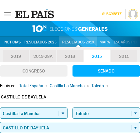
SUSCRÍBETE
10N | Eleccion
NOTICIAS
RESULTADOS 2023
RESULTADOS 2019
MAPA
ESCAÑOS POR 
2019
2019-28A
2016
2015
2011
CONGRESO
SENADO
Estás en:
Total España
»
Castilla La Mancha
»
Toledo
»
CASTILLO DE BAYUELA