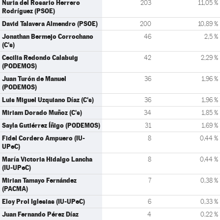
Nuria del Rosario Herrero
203
11,05 %
Rodríguez (PSOE)
David Talavera Almendro (PSOE)
200
10,89 %
Jonathan Bermejo Corrochano
46
2,5 %
(C's)
Cecilia Redondo Calabuig
42
2,29 %
(PODEMOS)
Juan Turón de Manuel
36
1,96 %
(PODEMOS)
Luis Miguel Uzquiano Díaz (C's)
36
1,96 %
Miriam Dorado Muñoz (C's)
34
1,85 %
Sayla Gutiérrez Íñigo (PODEMOS)
31
1,69 %
Fidel Cordero Ampuero (IU-
8
0,44 %
UPeC)
María Victoria Hidalgo Lancha
8
0,44 %
(IU-UPeC)
Mirian Tamayo Fernández
7
0,38 %
(PACMA)
Eloy Prol Iglesias (IU-UPeC)
6
0,33 %
Juan Fernando Pérez Díaz
4
0,22 %