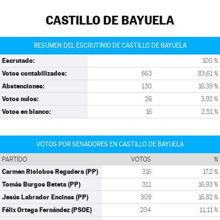
CASTILLO DE BAYUELA
RESUMEN DEL ESCRUTINIO DE CASTILLO DE BAYUELA
Escrutado:
100 %
Votos contabilizados:
663
83,61 %
Abstenciones:
130
16,39 %
Votos nulos:
26
3,92 %
Votos en blanco:
16
2,51 %
VOTOS POR SENADORES EN CASTILLO DE BAYUELA
PARTIDO
VOTOS
%
Carmen Riolobos Regadera (PP)
316
17,2 %
Tomás Burgos Beteta (PP)
311
16,93 %
Jesús Labrador Encinas (PP)
309
16,82 %
Félix Ortega Fernández (PSOE)
204
11,11 %