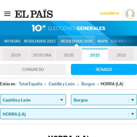
SUSCRÍBETE
10N | Eleccion
NOTICIAS
RESULTADOS 2023
RESULTADOS 2019
MAPA
ESCAÑOS POR 
2019
2019-28A
2016
2015
2011
CONGRESO
SENADO
Estás en:
Total España
»
Castilla y León
»
Burgos
»
HORRA (LA)