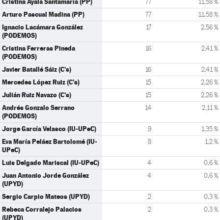
Cristina Ayala Santamaría (PP)
77
11,58 %
Arturo Pascual Madina (PP)
77
11,58 %
Ignacio Lacámara González
17
2,56 %
(PODEMOS)
Cristina Ferreras Pineda
16
2,41 %
(PODEMOS)
Javier Batallé Sáiz (C's)
16
2,41 %
Mercedes López Ruiz (C's)
15
2,26 %
Julián Ruiz Navazo (C's)
15
2,26 %
Andrés Gonzalo Serrano
14
2,11 %
(PODEMOS)
Jorge García Velasco (IU-UPeC)
9
1,35 %
Eva María Peláez Bartolomé (IU-
8
1,2 %
UPeC)
Luis Delgado Mariscal (IU-UPeC)
4
0,6 %
Juan Antonio Jorde González
4
0,6 %
(UPYD)
Sergio Carpio Mateos (UPYD)
2
0,3 %
Rebeca Corralejo Palacios
2
0,3 %
(UPYD)