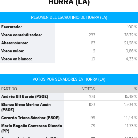
HORRA (LA)
RESUMEN DEL ESCRUTINIO DE HORRA (LA)
Escrutado:
100 %
Votos contabilizados:
233
78,72 %
Abstenciones:
63
21,28 %
Votos nulos:
2
0,86 %
Votos en blanco:
10
4,33 %
VOTOS POR SENADORES EN HORRA (LA)
PARTIDO
VOTOS
%
Andrés Gil García (PSOE)
103
15,49 %
Blanca Elena Merino Ausín
100
15,04 %
(PSOE)
Gerardo Triana Sánchez (PSOE)
96
14,44 %
María Begoña Contreras Olmedo
78
11,73 %
(PP)