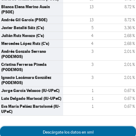
Blanca Elena Merino Ausín
13
8,72 %
(PSOE)
Andrés Gil García (PSOE)
13
8,72 %
Javier Batallé Sáiz (C's)
5
3,36 %
Julián Ruiz Navazo (C's)
4
2,68 %
Mercedes López Ruiz (C's)
4
2,68 %
Andrés Gonzalo Serrano
3
2,01 %
(PODEMOS)
Cristina Ferreras Pineda
3
2,01 %
(PODEMOS)
Ignacio Lacámara González
3
2,01 %
(PODEMOS)
Jorge García Velasco (IU-UPeC)
1
0,67 %
Luis Delgado Mariscal (IU-UPeC)
1
0,67 %
Eva María Peláez Bartolomé (IU-
1
0,67 %
UPeC)
Descárgate los datos en xml