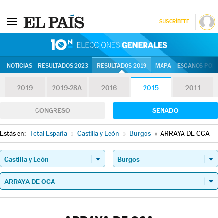
SUSCRÍBETE
10N | Eleccion
NOTICIAS
RESULTADOS 2023
RESULTADOS 2019
MAPA
ESCAÑOS POR 
2019
2019-28A
2016
2015
2011
CONGRESO
SENADO
Estás en:
Total España
»
Castilla y León
»
Burgos
»
ARRAYA DE OCA