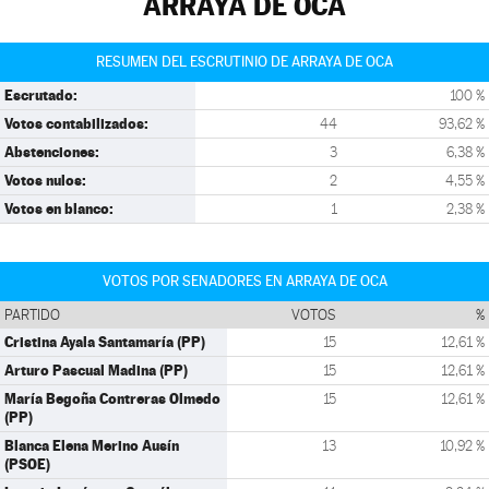
ARRAYA DE OCA
RESUMEN DEL ESCRUTINIO DE ARRAYA DE OCA
Escrutado:
100 %
Votos contabilizados:
44
93,62 %
Abstenciones:
3
6,38 %
Votos nulos:
2
4,55 %
Votos en blanco:
1
2,38 %
VOTOS POR SENADORES EN ARRAYA DE OCA
PARTIDO
VOTOS
%
Cristina Ayala Santamaría (PP)
15
12,61 %
Arturo Pascual Madina (PP)
15
12,61 %
María Begoña Contreras Olmedo
15
12,61 %
(PP)
Blanca Elena Merino Ausín
13
10,92 %
(PSOE)