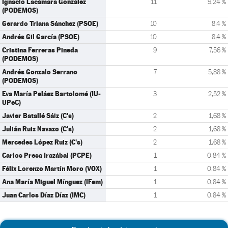
Ignacio Lacámara González
11
9,24 %
(PODEMOS)
Gerardo Triana Sánchez (PSOE)
10
8,4 %
Andrés Gil García (PSOE)
10
8,4 %
Cristina Ferreras Pineda
9
7,56 %
(PODEMOS)
Andrés Gonzalo Serrano
7
5,88 %
(PODEMOS)
Eva María Peláez Bartolomé (IU-
3
2,52 %
UPeC)
Javier Batallé Sáiz (C's)
2
1,68 %
Julián Ruiz Navazo (C's)
2
1,68 %
Mercedes López Ruiz (C's)
2
1,68 %
Carlos Presa Irazábal (PCPE)
1
0,84 %
Félix Lorenzo Martín Moro (VOX)
1
0,84 %
Ana María Miguel Mínguez (IFem)
1
0,84 %
Juan Carlos Díaz Díaz (IMC)
1
0,84 %