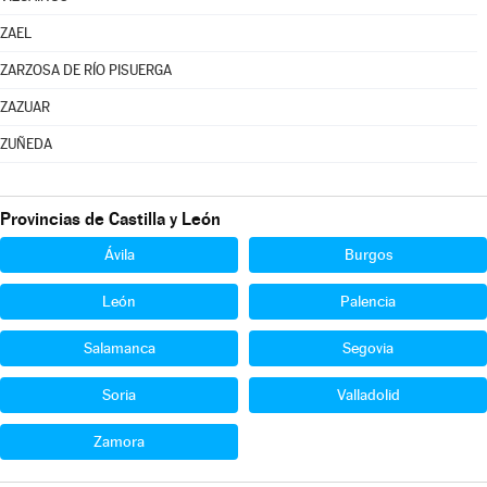
ZAEL
ZARZOSA DE RÍO PISUERGA
ZAZUAR
ZUÑEDA
Provincias de Castilla y León
Ávila
Burgos
León
Palencia
Salamanca
Segovia
Soria
Valladolid
Zamora