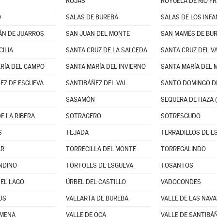
ROJAS
ROYUELA DE RÍO F
O
SALAS DE BUREBA
SALAS DE LOS INF
ÁN DE JUARROS
SAN JUAN DEL MONTE
SAN MAMÉS DE BU
CILIA
SANTA CRUZ DE LA SALCEDA
RÍA DEL CAMPO
SANTA MARÍA DEL INVIERNO
EZ DE ESGUEVA
SANTIBÁÑEZ DEL VAL
SANTO DOMINGO DE
SASAMÓN
SEQUERA DE HAZA (
E LA RIBERA
SOTRAGERO
SOTRESGUDO
S
TEJADA
TERRADILLOS DE E
AR
TORRECILLA DEL MONTE
TORREGALINDO
NDINO
TÓRTOLES DE ESGUEVA
TOSANTOS
DEL LAGO
ÚRBEL DEL CASTILLO
VADOCONDES
OS
VALLARTA DE BUREBA
VALLE DE LAS NAVA
 MENA
VALLE DE OCA
VALLE DE SANTIBÁ