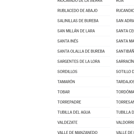
RIOCAVADO DE LA SIERRA
ROA
RUBLACEDO DE ABAJO
RUCANDI
SALINILLAS DE BUREBA
SAN ADRI
SAN MILLÁN DE LARA
SANTA CE
SANTA INÉS
SANTA MA
SANTA OLALLA DE BUREBA
SANTIBÁÑ
SARGENTES DE LA LORA
SARRACÍN
SORDILLOS
SOTILLO D
TAMARÓN
TARDAJO
TOBAR
TORDÓM
TORREPADRE
TORRESA
TUBILLA DEL AGUA
TUBILLA 
VALDEZATE
VALDORR
VALLE DE MANZANEDO
VALLE DE