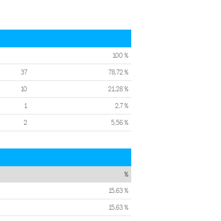
100 %
37
78,72 %
10
21,28 %
1
2,7 %
2
5,56 %
%
15,63 %
15,63 %