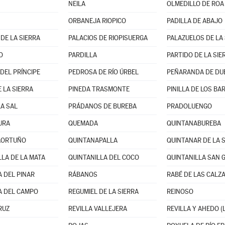
NEILA
OLMEDILLO DE ROA
ORBANEJA RIOPICO
PADILLA DE ABAJO
DE LA SIERRA
PALACIOS DE RIOPISUERGA
PALAZUELOS DE LA 
O
PARDILLA
DEL PRÍNCIPE
PEDROSA DE RÍO ÚRBEL
PEÑARANDA DE DU
 LA SIERRA
PINEDA TRASMONTE
PINILLA DE LOS B
LA SAL
PRÁDANOS DE BUREBA
PRADOLUENGO
URA
QUEMADA
QUINTANABUREBA
AORTUÑO
QUINTANAPALLA
QUINTANAR DE LA 
LLA DE LA MATA
QUINTANILLA DEL COCO
QUINTANILLA SAN 
 DEL PINAR
RÁBANOS
RABÉ DE LAS CALZ
A DEL CAMPO
REGUMIEL DE LA SIERRA
REINOSO
RUZ
REVILLA VALLEJERA
REVILLA Y AHEDO (