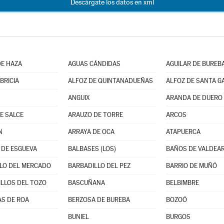
Descárgate los datos en xml
E HAZA
AGUAS CÁNDIDAS
AGUILAR DE BUREB
BRICIA
ALFOZ DE QUINTANADUEÑAS
ALFOZ DE SANTA G
ANGUIX
ARANDA DE DUERO
E SALCE
ARAUZO DE TORRE
ARCOS
N
ARRAYA DE OCA
ATAPUERCA
DE ESGUEVA
BALBASES (LOS)
BAÑOS DE VALDEA
LO DEL MERCADO
BARBADILLO DEL PEZ
BARRIO DE MUÑÓ
LLOS DEL TOZO
BASCUÑANA
BELBIMBRE
S DE ROA
BERZOSA DE BUREBA
BOZOÓ
BUNIEL
BURGOS