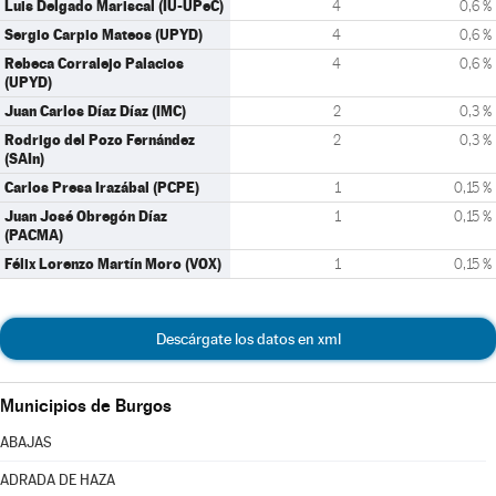
Luis Delgado Mariscal (IU-UPeC)
4
0,6 %
Sergio Carpio Mateos (UPYD)
4
0,6 %
Rebeca Corralejo Palacios
4
0,6 %
(UPYD)
Juan Carlos Díaz Díaz (IMC)
2
0,3 %
Rodrigo del Pozo Fernández
2
0,3 %
(SAIn)
Carlos Presa Irazábal (PCPE)
1
0,15 %
Juan José Obregón Díaz
1
0,15 %
(PACMA)
Félix Lorenzo Martín Moro (VOX)
1
0,15 %
Descárgate los datos en xml
Municipios de Burgos
ABAJAS
ADRADA DE HAZA