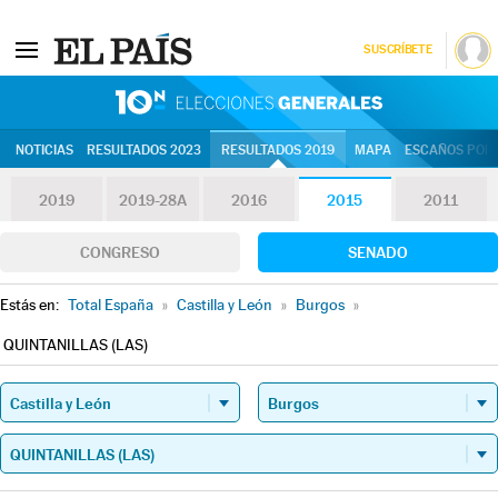
SUSCRÍBETE
10N | Eleccion
NOTICIAS
RESULTADOS 2023
RESULTADOS 2019
MAPA
ESCAÑOS POR 
2019
2019-28A
2016
2015
2011
CONGRESO
SENADO
Estás en:
Total España
»
Castilla y León
»
Burgos
»
QUINTANILLAS (LAS)