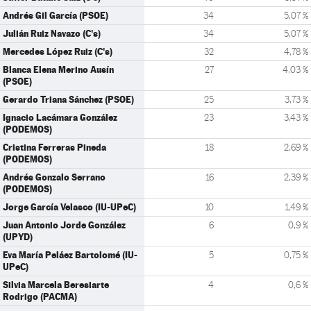
Andrés Gil García (PSOE)
34
5,07 %
Julián Ruiz Navazo (C's)
34
5,07 %
Mercedes López Ruiz (C's)
32
4,78 %
Blanca Elena Merino Ausín
27
4,03 %
(PSOE)
Gerardo Triana Sánchez (PSOE)
25
3,73 %
Ignacio Lacámara González
23
3,43 %
(PODEMOS)
Cristina Ferreras Pineda
18
2,69 %
(PODEMOS)
Andrés Gonzalo Serrano
16
2,39 %
(PODEMOS)
Jorge García Velasco (IU-UPeC)
10
1,49 %
Juan Antonio Jorde González
6
0,9 %
(UPYD)
Eva María Peláez Bartolomé (IU-
5
0,75 %
UPeC)
Silvia Marcela Beresiarte
4
0,6 %
Rodrigo (PACMA)