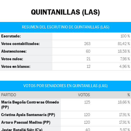
QUINTANILLAS (LAS)
RESUMEN DEL ESCRUTINIO DE QUINTANILLAS (LAS)
Escrutado:
100 %
Votos contabilizados:
263
81,42 %
Abstenciones:
60
18,58 %
Votos nulos:
21
7,98 %
Votos en blanco:
12
4,96 %
VOTOS POR SENADORES EN QUINTANILLAS (LAS)
PARTIDO
VOTOS
%
María Begoña Contreras Olmedo
125
18,66 %
(PP)
Cristina Ayala Santamaría (PP)
120
17,91 %
Arturo Pascual Madina (PP)
120
17,91 %
Javier Batallé Sáiz (C's)
40
5,97 %