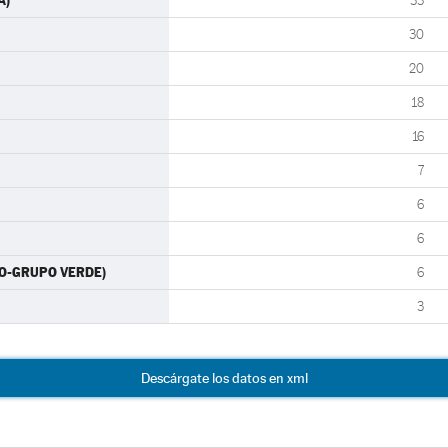
A)
33
30
20
18
16
7
6
6
RO-GRUPO VERDE)
6
3
Descárgate los datos en xml