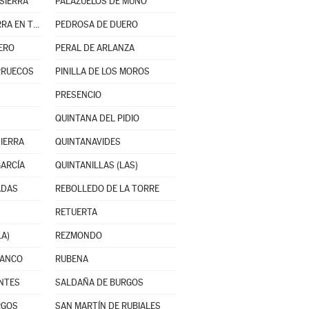
SIERRA
PALAZUELOS DE MUÑÓ
PARTIDO DE LA SIERRA EN TOBALINA
PEDROSA DE DUERO
ERO
PERAL DE ARLANZA
ARRUECOS
PINILLA DE LOS MOROS
PRESENCIO
QUINTANA DEL PIDIO
SIERRA
QUINTANAVIDES
GARCÍA
QUINTANILLAS (LAS)
ADAS
REBOLLEDO DE LA TORRE
RETUERTA
LA)
REZMONDO
RANCO
RUBENA
ANTES
SALDAÑA DE BURGOS
RGOS
SAN MARTÍN DE RUBIALES