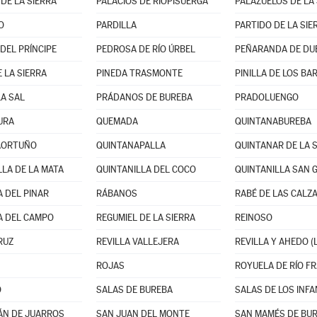
DE LA SIERRA
PALACIOS DE RIOPISUERGA
PALAZUELOS DE LA 
O
PARDILLA
DEL PRÍNCIPE
PEDROSA DE RÍO ÚRBEL
PEÑARANDA DE DU
 LA SIERRA
PINEDA TRASMONTE
PINILLA DE LOS B
LA SAL
PRÁDANOS DE BUREBA
PRADOLUENGO
URA
QUEMADA
QUINTANABUREBA
AORTUÑO
QUINTANAPALLA
QUINTANAR DE LA 
LLA DE LA MATA
QUINTANILLA DEL COCO
QUINTANILLA SAN 
 DEL PINAR
RÁBANOS
RABÉ DE LAS CALZ
A DEL CAMPO
REGUMIEL DE LA SIERRA
REINOSO
RUZ
REVILLA VALLEJERA
REVILLA Y AHEDO (
ROJAS
ROYUELA DE RÍO F
O
SALAS DE BUREBA
SALAS DE LOS INF
ÁN DE JUARROS
SAN JUAN DEL MONTE
SAN MAMÉS DE BU