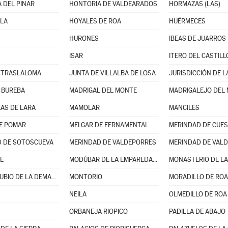
 DEL PINAR
HONTORIA DE VALDEARADOS
HORMAZAS (LAS)
LA
HOYALES DE ROA
HUÉRMECES
HURONES
IBEAS DE JUARROS
ISAR
ITERO DEL CASTILL
 TRASLALOMA
JUNTA DE VILLALBA DE LOSA
JURISDICCIÓN DE L
 BUREBA
MADRIGAL DEL MONTE
MADRIGALEJO DEL
AS DE LARA
MAMOLAR
MANCILES
E POMAR
MELGAR DE FERNAMENTAL
MERINDAD DE CUES
 DE SOTOSCUEVA
MERINDAD DE VALDEPORRES
MERINDAD DE VALD
E
MODÚBAR DE LA EMPAREDADA
MONASTERIO DE LA
MONTERRUBIO DE LA DEMANDA
MONTORIO
MORADILLO DE ROA
NEILA
OLMEDILLO DE ROA
ORBANEJA RIOPICO
PADILLA DE ABAJO