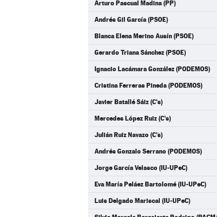
Arturo Pascual Madina (PP)
Andrés Gil García (PSOE)
Blanca Elena Merino Ausín (PSOE)
Gerardo Triana Sánchez (PSOE)
Ignacio Lacámara González (PODEMOS)
Cristina Ferreras Pineda (PODEMOS)
Javier Batallé Sáiz (C's)
Mercedes López Ruiz (C's)
Julián Ruiz Navazo (C's)
Andrés Gonzalo Serrano (PODEMOS)
Jorge García Velasco (IU-UPeC)
Eva María Peláez Bartolomé (IU-UPeC)
Luis Delgado Mariscal (IU-UPeC)