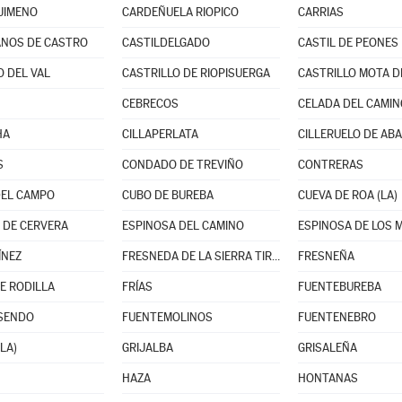
JIMENO
CARDEÑUELA RIOPICO
CARRIAS
NOS DE CASTRO
CASTILDELGADO
CASTIL DE PEONES
O DEL VAL
CASTRILLO DE RIOPISUERGA
CASTRILLO MOTA D
CEBRECOS
CELADA DEL CAMIN
HA
CILLAPERLATA
CILLERUELO DE AB
S
CONDADO DE TREVIÑO
CONTRERAS
DEL CAMPO
CUBO DE BUREBA
CUEVA DE ROA (LA)
 DE CERVERA
ESPINOSA DEL CAMINO
ESPINOSA DE LOS
ÍNEZ
FRESNEDA DE LA SIERRA TIRÓN
FRESNEÑA
E RODILLA
FRÍAS
FUENTEBUREBA
ISENDO
FUENTEMOLINOS
FUENTENEBRO
LA)
GRIJALBA
GRISALEÑA
HAZA
HONTANAS