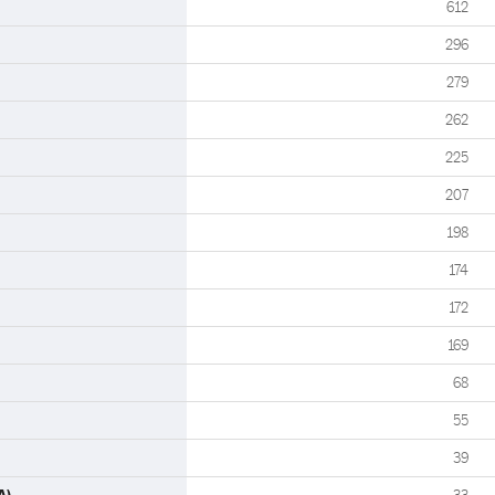
612
296
279
262
225
207
198
174
172
169
68
55
39