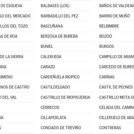
DE ESGUEVA
BALBASES (LOS)
BAÑOS DE VALDEA
LO DEL MERCADO
BARBADILLO DEL PEZ
BARRIO DE MUÑÓ
LLOS DEL TOZO
BASCUÑANA
BELBIMBRE
S DE ROA
BERZOSA DE BUREBA
BOZOÓ
BUNIEL
BURGOS
DE LA SIERRA
CALERUEGA
CAMPILLO DE ARA
ANA
CARAZO
CARCEDO DE BURE
JIMENO
CARDEÑUELA RIOPICO
CARRIAS
NOS DE CASTRO
CASTILDELGADO
CASTIL DE PEONES
O DEL VAL
CASTRILLO DE RIOPISUERGA
CASTRILLO MOTA D
CEBRECOS
CELADA DEL CAMIN
HA
CILLAPERLATA
CILLERUELO DE AB
S
CONDADO DE TREVIÑO
CONTRERAS