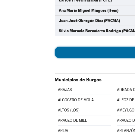
Carlos Presa Irazábal (PCPE)
Ana María Miguel Mínguez (IFem)
Juan José Obregón Díaz (PACMA)
Silvia Marcela Beresiarte Rodrigo (PACM
Municipios de Burgos
ABAJAS
ADRADA D
ALCOCERO DE MOLA
ALFOZ DE 
ALTOS (LOS)
AMEYUGO
ARAUZO DE MIEL
ARAUZO D
ARIJA
ARLANZÓ