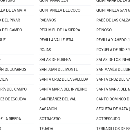
AORTUÑO
QUINTANAPALLA
QUINTANAR DE LA 
LLA DE LA MATA
QUINTANILLA DEL COCO
QUINTANILLA SAN 
 DEL PINAR
RÁBANOS
RABÉ DE LAS CALZ
A DEL CAMPO
REGUMIEL DE LA SIERRA
REINOSO
RUZ
REVILLA VALLEJERA
REVILLA Y AHEDO (
ROJAS
ROYUELA DE RÍO F
O
SALAS DE BUREBA
SALAS DE LOS INF
ÁN DE JUARROS
SAN JUAN DEL MONTE
SAN MAMÉS DE BU
CILIA
SANTA CRUZ DE LA SALCEDA
RÍA DEL CAMPO
SANTA MARÍA DEL INVIERNO
EZ DE ESGUEVA
SANTIBÁÑEZ DEL VAL
SANTO DOMINGO DE
SASAMÓN
SEQUERA DE HAZA (
E LA RIBERA
SOTRAGERO
SOTRESGUDO
S
TEJADA
TERRADILLOS DE E