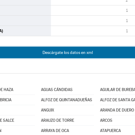
2
1
1
A)
1
Descárgate los datos en xml
E HAZA
AGUAS CÁNDIDAS
AGUILAR DE BUREB
BRICIA
ALFOZ DE QUINTANADUEÑAS
ALFOZ DE SANTA G
ANGUIX
ARANDA DE DUERO
E SALCE
ARAUZO DE TORRE
ARCOS
N
ARRAYA DE OCA
ATAPUERCA