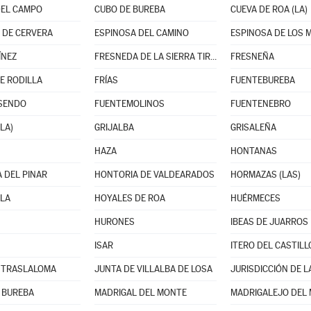
DEL CAMPO
CUBO DE BUREBA
CUEVA DE ROA (LA)
 DE CERVERA
ESPINOSA DEL CAMINO
ESPINOSA DE LOS
ÍNEZ
FRESNEDA DE LA SIERRA TIRÓN
FRESNEÑA
E RODILLA
FRÍAS
FUENTEBUREBA
ISENDO
FUENTEMOLINOS
FUENTENEBRO
LA)
GRIJALBA
GRISALEÑA
HAZA
HONTANAS
 DEL PINAR
HONTORIA DE VALDEARADOS
HORMAZAS (LAS)
LA
HOYALES DE ROA
HUÉRMECES
HURONES
IBEAS DE JUARROS
ISAR
ITERO DEL CASTILL
 TRASLALOMA
JUNTA DE VILLALBA DE LOSA
JURISDICCIÓN DE L
 BUREBA
MADRIGAL DEL MONTE
MADRIGALEJO DEL