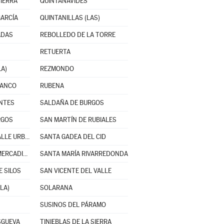
SIERRA
QUINTANAVIDES
GARCÍA
QUINTANILLAS (LAS)
ADAS
REBOLLEDO DE LA TORRE
RETUERTA
LA)
REZMONDO
RANCO
RUBENA
ANTES
SALDAÑA DE BURGOS
RGOS
SAN MARTÍN DE RUBIALES
SANTA CRUZ DEL VALLE URBIÓN
SANTA GADEA DEL CID
SANTA MARÍA DEL MERCADILLO
SANTA MARÍA RIVARREDONDA
 SILOS
SAN VICENTE DEL VALLE
LA)
SOLARANA
SUSINOS DEL PÁRAMO
SGUEVA
TINIEBLAS DE LA SIERRA