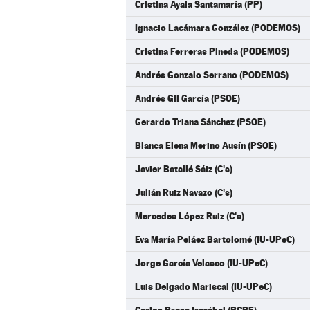
Cristina Ayala Santamaría (PP)
Ignacio Lacámara González (PODEMOS)
Cristina Ferreras Pineda (PODEMOS)
Andrés Gonzalo Serrano (PODEMOS)
Andrés Gil García (PSOE)
Gerardo Triana Sánchez (PSOE)
Blanca Elena Merino Ausín (PSOE)
Javier Batallé Sáiz (C's)
Julián Ruiz Navazo (C's)
Mercedes López Ruiz (C's)
Eva María Peláez Bartolomé (IU-UPeC)
Jorge García Velasco (IU-UPeC)
Luis Delgado Mariscal (IU-UPeC)