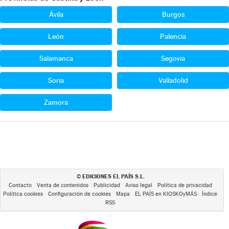
Ávila
Burgos
León
Palencia
Salamanca
Segovia
Soria
Valladolid
Zamora
EDICIONES EL PAÍS S.L.
©
Contacto
Venta de contenidos
Publicidad
Aviso legal
Política de privacidad
Política cookies
Configuración de cookies
Mapa
EL PAÍS en KIOSKOyMÁS
Índice
RSS