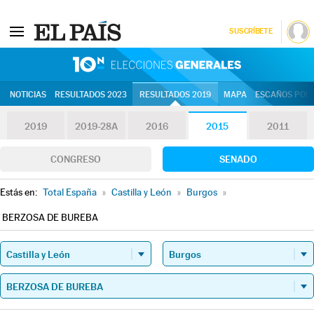
SUSCRÍBETE
10N | Eleccion
NOTICIAS
RESULTADOS 2023
RESULTADOS 2019
MAPA
ESCAÑOS POR 
2019
2019-28A
2016
2015
2011
CONGRESO
SENADO
Estás en:
Total España
»
Castilla y León
»
Burgos
»
BERZOSA DE BUREBA