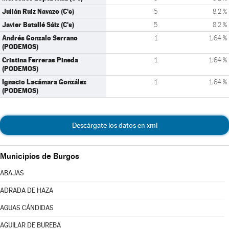
Julián Ruiz Navazo (C's)
5
8,2 %
Javier Batallé Sáiz (C's)
5
8,2 %
Andrés Gonzalo Serrano
1
1,64 %
(PODEMOS)
Cristina Ferreras Pineda
1
1,64 %
(PODEMOS)
Ignacio Lacámara González
1
1,64 %
(PODEMOS)
Descárgate los datos en xml
Municipios de Burgos
ABAJAS
ADRADA DE HAZA
AGUAS CÁNDIDAS
AGUILAR DE BUREBA