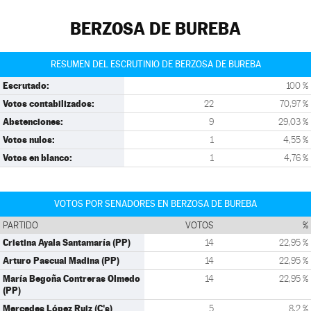
BERZOSA DE BUREBA
RESUMEN DEL ESCRUTINIO DE BERZOSA DE BUREBA
Escrutado:
100 %
Votos contabilizados:
22
70,97 %
Abstenciones:
9
29,03 %
Votos nulos:
1
4,55 %
Votos en blanco:
1
4,76 %
VOTOS POR SENADORES EN BERZOSA DE BUREBA
PARTIDO
VOTOS
%
Cristina Ayala Santamaría (PP)
14
22,95 %
Arturo Pascual Madina (PP)
14
22,95 %
María Begoña Contreras Olmedo
14
22,95 %
(PP)
Mercedes López Ruiz (C's)
5
8,2 %