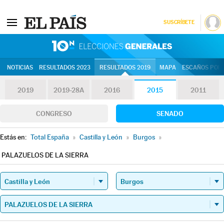
SUSCRÍBETE
10N | Eleccion
NOTICIAS
RESULTADOS 2023
RESULTADOS 2019
MAPA
ESCAÑOS POR 
2019
2019-28A
2016
2015
2011
CONGRESO
SENADO
Estás en:
Total España
»
Castilla y León
»
Burgos
»
PALAZUELOS DE LA SIERRA