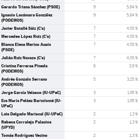
Gerardo Triana Sánchez (PSOE)
9
5,84 %
Ignacio Lacámara González
9
5,84 %
(PODEMOS)
Javier Batallé Sáiz (C's)
7
4,55 %
Mercedes López Ruiz (C's)
7
4,55 %
Blanca Elena Merino Ausín
7
4,55 %
(PSOE)
Julián Ruiz Navazo (C's)
7
4,55 %
Cristina Ferreras Pineda
6
3,9 %
(PODEMOS)
Andrés Gonzalo Serrano
5
3,25 %
(PODEMOS)
Jorge García Velasco (IU-UPeC)
3
1,95 %
Eva María Peláez Bartolomé (IU-
3
1,95 %
UPeC)
Luis Delgado Mariscal (IU-UPeC)
2
1,3 %
Rebeca Corralejo Palacios
2
1,3 %
(UPYD)
Tomás Rodríguez Vecino
2
1,3 %