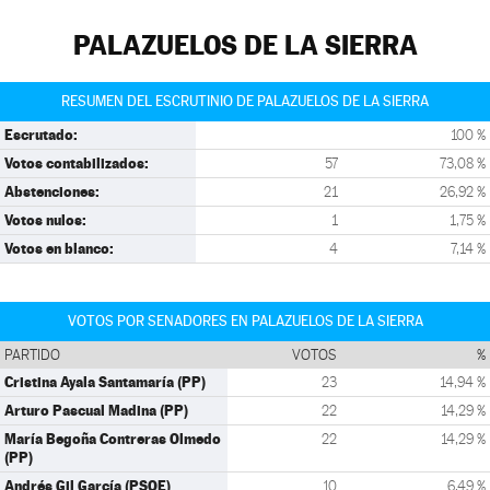
PALAZUELOS DE LA SIERRA
RESUMEN DEL ESCRUTINIO DE PALAZUELOS DE LA SIERRA
Escrutado:
100 %
Votos contabilizados:
57
73,08 %
Abstenciones:
21
26,92 %
Votos nulos:
1
1,75 %
Votos en blanco:
4
7,14 %
VOTOS POR SENADORES EN PALAZUELOS DE LA SIERRA
PARTIDO
VOTOS
%
Cristina Ayala Santamaría (PP)
23
14,94 %
Arturo Pascual Madina (PP)
22
14,29 %
María Begoña Contreras Olmedo
22
14,29 %
(PP)
Andrés Gil García (PSOE)
10
6,49 %