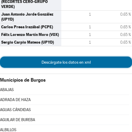
(RECORTES CERO-GRUPO
VERDE)
Juan Antonio Jorde González
1
0,65 %
(UPYD)
Carlos Presa Irazábal (PCPE)
1
0,65 %
Félix Lorenzo Martín Moro (VOX)
1
0,65 %
Sergio Carpio Mateos (UPYD)
1
0,65 %
Descárgate los datos en xml
Municipios de Burgos
ABAJAS
ADRADA DE HAZA
AGUAS CÁNDIDAS
AGUILAR DE BUREBA
ALBILLOS