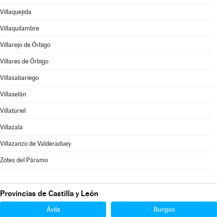
Villaquejida
Villaquilambre
Villarejo de Órbigo
Villares de Órbigo
Villasabariego
Villaselán
Villaturiel
Villazala
Villazanzo de Valderaduey
Zotes del Páramo
Provincias de Castilla y León
Ávila
Burgos