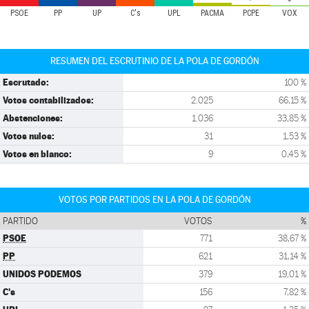
PSOE
PP
UP
C's
UPL
PACMA
PCPE
VOX
RESUMEN DEL ESCRUTINIO DE LA POLA DE GORDÓN
Escrutado:
100 %
Votos contabilizados:
2.025
66,15 %
Abstenciones:
1.036
33,85 %
Votos nulos:
31
1,53 %
Votos en blanco:
9
0,45 %
VOTOS POR PARTIDOS EN LA POLA DE GORDÓN
PARTIDO
VOTOS
%
PSOE
771
38,67 %
PP
621
31,14 %
UNIDOS PODEMOS
379
19,01 %
C's
156
7,82 %