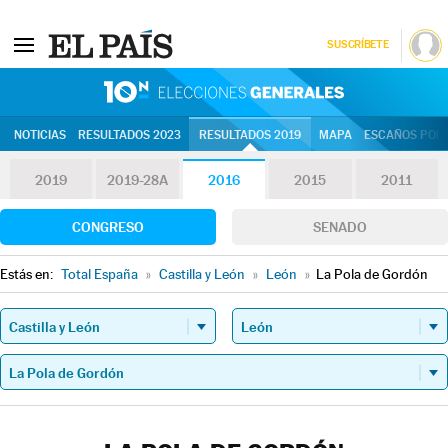
SUSCRÍBETE
10N | Eleccion
NOTICIAS
RESULTADOS 2023
RESULTADOS 2019
MAPA
ESCAÑOS POR 
2019
2019-28A
2016
2015
2011
CONGRESO
SENADO
Estás en:
Total España
»
Castilla y León
»
León
»
La Pola de Gordón