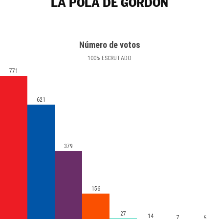
LA POLA DE GORDÓN
Número de votos
100
%
ESCRUTADO
771
621
379
156
27
14
7
5