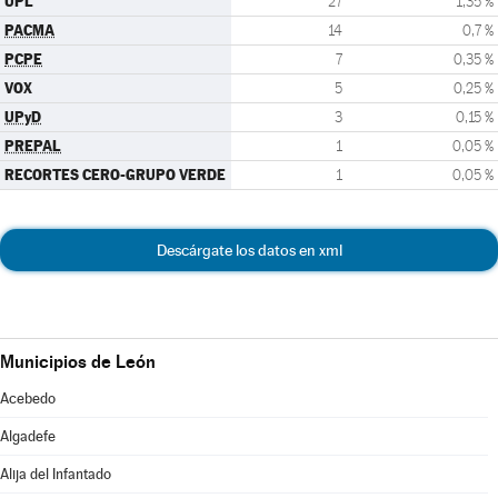
UPL
27
1,35 %
PACMA
14
0,7 %
PCPE
7
0,35 %
VOX
5
0,25 %
UPyD
3
0,15 %
PREPAL
1
0,05 %
RECORTES CERO-GRUPO VERDE
1
0,05 %
Descárgate los datos en xml
Municipios de León
Acebedo
Algadefe
Alija del Infantado