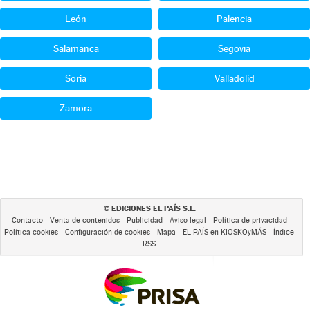
León
Palencia
Salamanca
Segovia
Soria
Valladolid
Zamora
EDICIONES EL PAÍS S.L.
©
Contacto
Venta de contenidos
Publicidad
Aviso legal
Política de privacidad
Política cookies
Configuración de cookies
Mapa
EL PAÍS en KIOSKOyMÁS
Índice
RSS