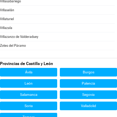
Villasabariego
Villaselán
Villaturiel
Villazala
Villazanzo de Valderaduey
Zotes del Páramo
Provincias de Castilla y León
Ávila
Burgos
León
Palencia
Salamanca
Segovia
Soria
Valladolid