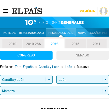
SUSCRÍBETE
10N | Eleccion
NOTICIAS
RESULTADOS 2023
RESULTADOS 2019
MAPA
ESCAÑOS POR 
2019
2019-28A
2016
2015
2011
CONGRESO
SENADO
Estás en:
Total España
»
Castilla y León
»
León
»
Matanza