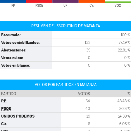
PP
PSOE
UP
C's
VOX
RESUMEN DEL ESCRUTINIO DE MATANZA
Escrutado:
100 %
Votos contabilizados:
132
77,19 %
Abstenciones:
39
22,81 %
Votos nulos:
0
0 %
Votos en blanco:
0
0 %
VOTOS POR PARTIDOS EN MATANZA
PARTIDO
VOTOS
%
PP
64
48,48 %
PSOE
40
30,3 %
UNIDOS PODEMOS
19
14,39 %
C's
8
6,06 %