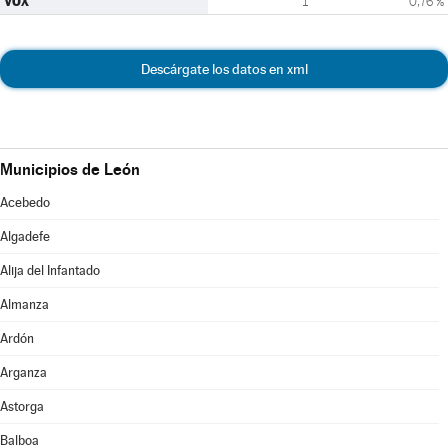
VOX
1
0,76 %
Descárgate los datos en xml
Municipios de León
Acebedo
Algadefe
Alija del Infantado
Almanza
Ardón
Arganza
Astorga
Balboa