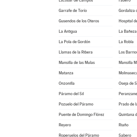
Escobar de Campos
Fabero
Garrafe de Torío
Gordaliza 
Gusendos de los Oteros
Hospital d
La Antigua
La Bañeza
La Pola de Gordón
La Robla
Llamas de la Ribera
Los Barrio
Mansilla de las Mulas
Mansilla M
Matanza
Molinasec
Onzonilla
Oseja de 
Páramo del Sil
Peranzan
Pozuelo del Páramo
Prado de 
Puente de Domingo Flórez
Quintana d
Reyero
Riaño
Roperuelos del Páramo
Sabero