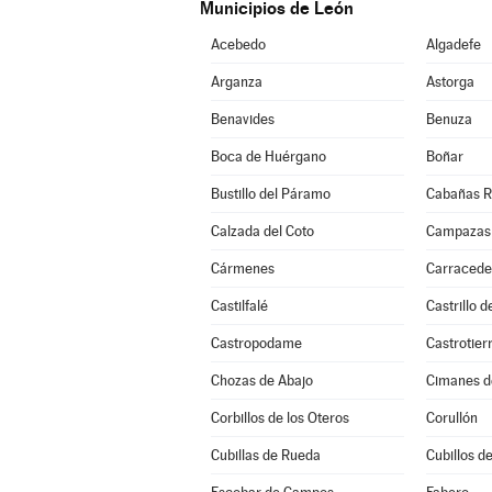
Municipios de León
Acebedo
Algadefe
Arganza
Astorga
Benavides
Benuza
Boca de Huérgano
Boñar
Bustillo del Páramo
Cabañas R
Calzada del Coto
Campazas
Cármenes
Carracede
Castilfalé
Castrillo 
Castropodame
Castrotier
Chozas de Abajo
Cimanes d
Corbillos de los Oteros
Corullón
Cubillas de Rueda
Cubillos de