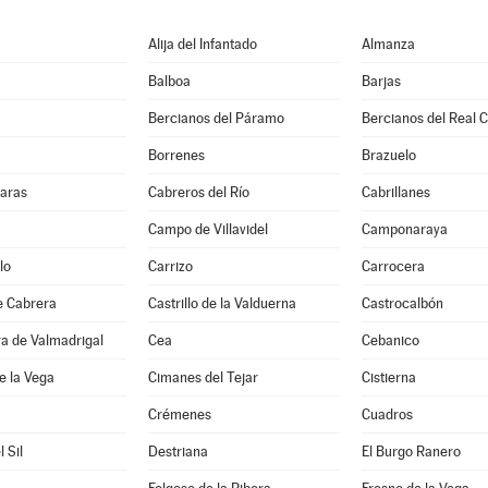
Alija del Infantado
Almanza
Balboa
Barjas
Bercianos del Páramo
Bercianos del Real 
Borrenes
Brazuelo
aras
Cabreros del Río
Cabrillanes
Campo de Villavidel
Camponaraya
lo
Carrizo
Carrocera
de Cabrera
Castrillo de la Valduerna
Castrocalbón
ra de Valmadrigal
Cea
Cebanico
e la Vega
Cimanes del Tejar
Cistierna
Crémenes
Cuadros
l Sil
Destriana
El Burgo Ranero