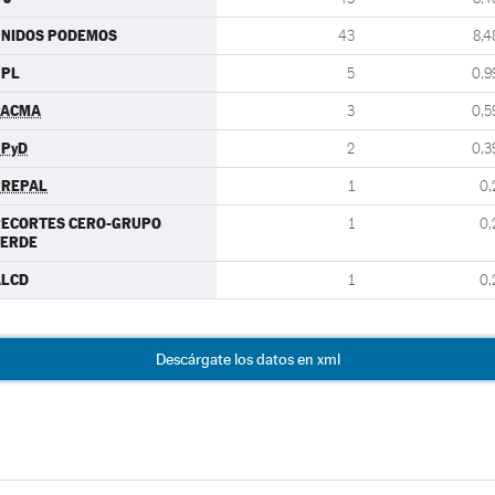
UNIDOS PODEMOS
43
8,4
UPL
5
0,9
PACMA
3
0,5
UPyD
2
0,3
PREPAL
1
0,
RECORTES CERO-GRUPO
1
0,
VERDE
ALCD
1
0,
Descárgate los datos en xml