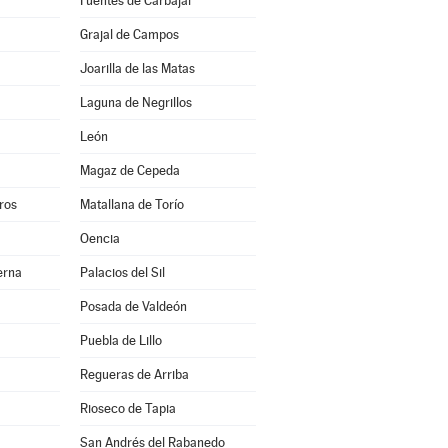
Fuentes de Carbajal
Grajal de Campos
Joarilla de las Matas
Laguna de Negrillos
León
Magaz de Cepeda
ros
Matallana de Torío
Oencia
erna
Palacios del Sil
Posada de Valdeón
Puebla de Lillo
Regueras de Arriba
Rioseco de Tapia
San Andrés del Rabanedo