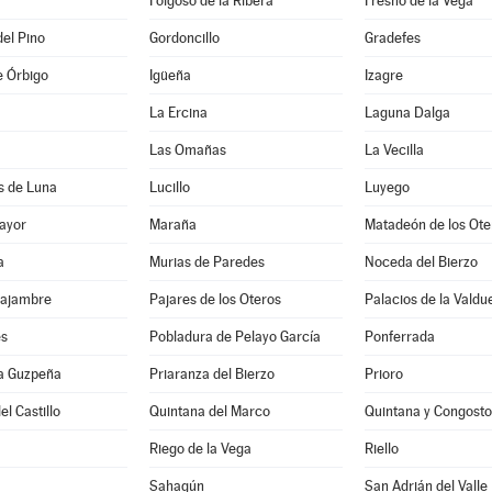
Folgoso de la Ribera
Fresno de la Vega
del Pino
Gordoncillo
Gradefes
e Órbigo
Igüeña
Izagre
La Ercina
Laguna Dalga
Las Omañas
La Vecilla
s de Luna
Lucillo
Luyego
ayor
Maraña
Matadeón de los Ote
a
Murias de Paredes
Noceda del Bierzo
Sajambre
Pajares de los Oteros
Palacios de la Valdu
es
Pobladura de Pelayo García
Ponferrada
la Guzpeña
Priaranza del Bierzo
Prioro
el Castillo
Quintana del Marco
Quintana y Congosto
Riego de la Vega
Riello
Sahagún
San Adrián del Valle