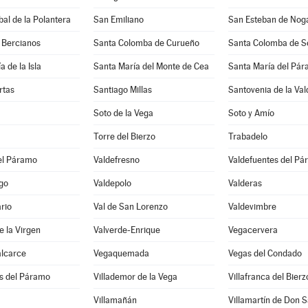
bal de la Polantera
San Emiliano
San Esteban de Nog
 Bercianos
Santa Colomba de Curueño
Santa Colomba de 
 de la Isla
Santa María del Monte de Cea
Santa María del Pá
rtas
Santiago Millas
Santovenia de la Va
Soto de la Vega
Soto y Amío
Torre del Bierzo
Trabadelo
el Páramo
Valdefresno
Valdefuentes del P
go
Valdepolo
Valderas
rio
Val de San Lorenzo
Valdevimbre
e la Virgen
Valverde-Enrique
Vegacervera
alcarce
Vegaquemada
Vegas del Condado
os del Páramo
Villademor de la Vega
Villafranca del Bierz
Villamañán
Villamartín de Don 