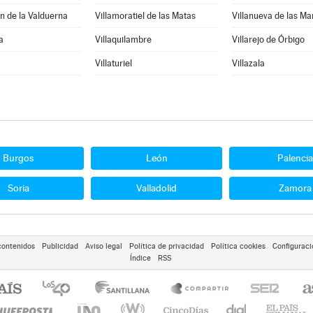
n de la Valduerna
Villamoratiel de las Matas
Villanueva de las M
a
Villaquilambre
Villarejo de Órbigo
Villaturiel
Villazala
Burgos
León
Palencia
Soria
Valladolid
Zamora
contenidos
Publicidad
Aviso legal
Política de privacidad
Política cookies
Configuraci
Índice
RSS