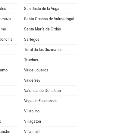
ales
San Justo de la Vega
Somoza
Santa Cristina de Valmadrigal
ramo
Santa María de Ordás
ldoncina
Sariegos
Toral de los Guzmanes
Truchas
áramo
Valdelugueros
Valderrey
Valencia de Don Juan
Vega de Espinareda
Villablino
o
Villagatón
Sancho
Villamejil