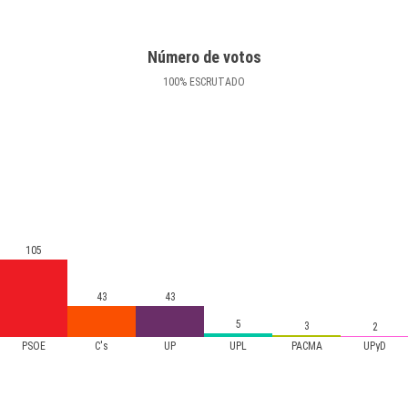
Número de votos
100
%
ESCRUTADO
105
43
43
5
3
2
PSOE
C's
UP
UPL
PACMA
UPyD