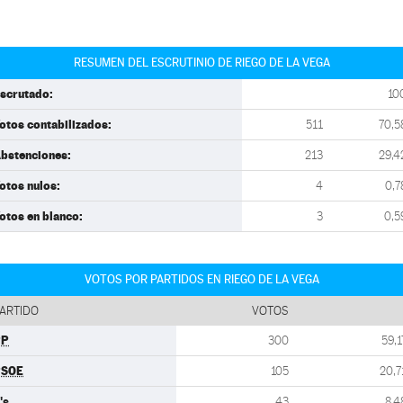
RESUMEN DEL ESCRUTINIO DE RIEGO DE LA VEGA
scrutado:
10
otos contabilizados:
511
70,5
bstenciones:
213
29,4
otos nulos:
4
0,7
otos en blanco:
3
0,5
VOTOS POR PARTIDOS EN RIEGO DE LA VEGA
ARTIDO
VOTOS
PP
300
59,1
PSOE
105
20,7
's
43
8,4