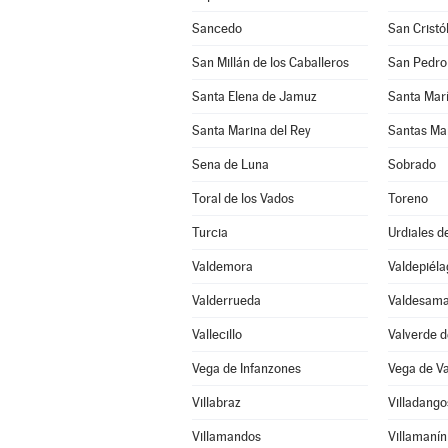
Sancedo
San Cristó
San Millán de los Caballeros
San Pedro
Santa Elena de Jamuz
Santa María
Santa Marina del Rey
Santas Ma
Sena de Luna
Sobrado
Toral de los Vados
Toreno
Turcia
Urdiales d
Valdemora
Valdepiéla
Valderrueda
Valdesama
Vallecillo
Valverde d
Vega de Infanzones
Vega de V
Villabraz
Villadang
Villamandos
Villamanín