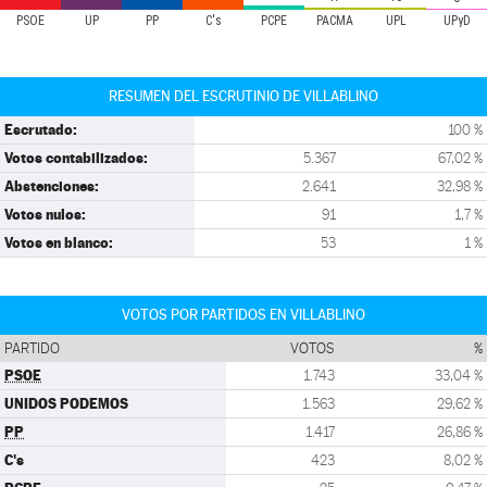
PSOE
UP
PP
C's
PCPE
PACMA
UPL
UPyD
RESUMEN DEL ESCRUTINIO DE VILLABLINO
Escrutado:
100 %
Votos contabilizados:
5.367
67,02 %
Abstenciones:
2.641
32,98 %
Votos nulos:
91
1,7 %
Votos en blanco:
53
1 %
VOTOS POR PARTIDOS EN VILLABLINO
PARTIDO
VOTOS
%
PSOE
1.743
33,04 %
UNIDOS PODEMOS
1.563
29,62 %
PP
1.417
26,86 %
C's
423
8,02 %