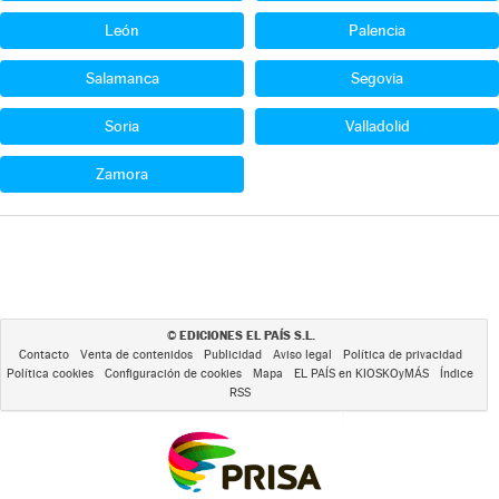
León
Palencia
Salamanca
Segovia
Soria
Valladolid
Zamora
EDICIONES EL PAÍS S.L.
©
Contacto
Venta de contenidos
Publicidad
Aviso legal
Política de privacidad
Política cookies
Configuración de cookies
Mapa
EL PAÍS en KIOSKOyMÁS
Índice
RSS