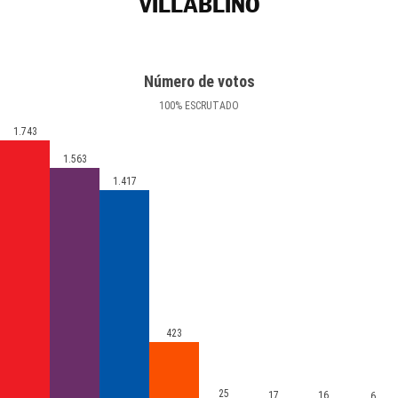
VILLABLINO
Número de votos
100
%
ESCRUTADO
1.743
1.563
1.417
423
25
17
16
6