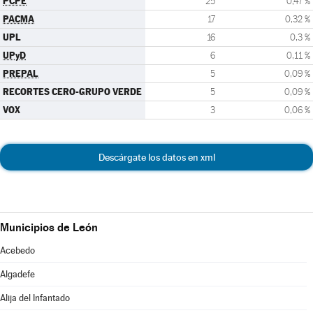
PCPE
25
0,47 %
PACMA
17
0,32 %
UPL
16
0,3 %
UPyD
6
0,11 %
PREPAL
5
0,09 %
RECORTES CERO-GRUPO VERDE
5
0,09 %
VOX
3
0,06 %
Descárgate los datos en xml
Municipios de León
Acebedo
Algadefe
Alija del Infantado