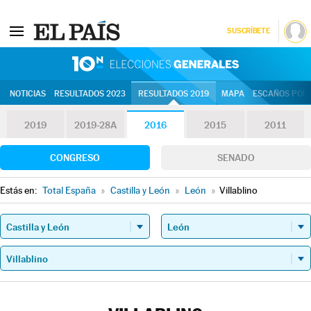
SUSCRÍBETE
10N | Eleccion
NOTICIAS
RESULTADOS 2023
RESULTADOS 2019
MAPA
ESCAÑOS POR 
2019
2019-28A
2016
2015
2011
CONGRESO
SENADO
Estás en:
Total España
»
Castilla y León
»
León
»
Villablino