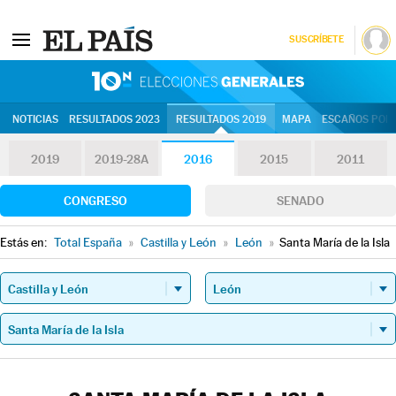
SUSCRÍBETE
10N | Eleccion
NOTICIAS
RESULTADOS 2023
RESULTADOS 2019
MAPA
ESCAÑOS POR 
2019
2019-28A
2016
2015
2011
CONGRESO
SENADO
Estás en:
Total España
»
Castilla y León
»
León
»
Santa María de la Isla