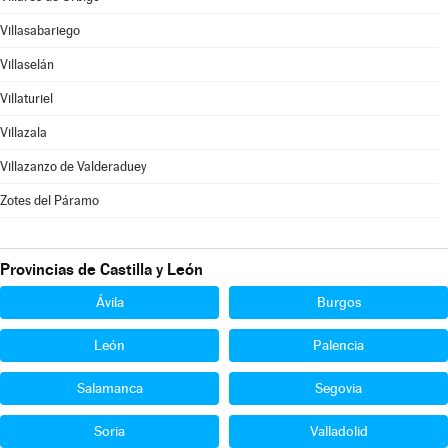
Villasabariego
Villaselán
Villaturiel
Villazala
Villazanzo de Valderaduey
Zotes del Páramo
Provincias de Castilla y León
Ávila
Burgos
León
Palencia
Salamanca
Segovia
Soria
Valladolid