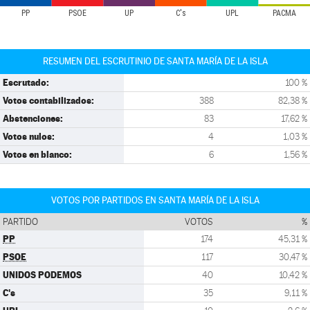
PP
PSOE
UP
C's
UPL
PACMA
RESUMEN DEL ESCRUTINIO DE SANTA MARÍA DE LA ISLA
Escrutado:
100 %
Votos contabilizados:
388
82,38 %
Abstenciones:
83
17,62 %
Votos nulos:
4
1,03 %
Votos en blanco:
6
1,56 %
VOTOS POR PARTIDOS EN SANTA MARÍA DE LA ISLA
PARTIDO
VOTOS
%
PP
174
45,31 %
PSOE
117
30,47 %
UNIDOS PODEMOS
40
10,42 %
C's
35
9,11 %