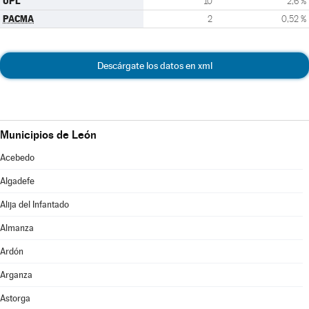
UPL
10
2,6 %
PACMA
2
0,52 %
Descárgate los datos en xml
Municipios de León
Acebedo
Algadefe
Alija del Infantado
Almanza
Ardón
Arganza
Astorga