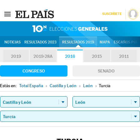
SUSCRÍBETE
10N | Eleccion
NOTICIAS
RESULTADOS 2023
RESULTADOS 2019
MAPA
ESCAÑOS POR 
2019
2019-28A
2016
2015
2011
CONGRESO
SENADO
Estás en:
Total España
»
Castilla y León
»
León
»
Turcia