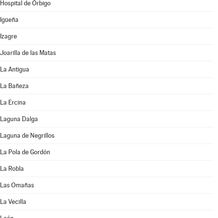
Hospital de Órbigo
Igüeña
Izagre
Joarilla de las Matas
La Antigua
La Bañeza
La Ercina
Laguna Dalga
Laguna de Negrillos
La Pola de Gordón
La Robla
Las Omañas
La Vecilla