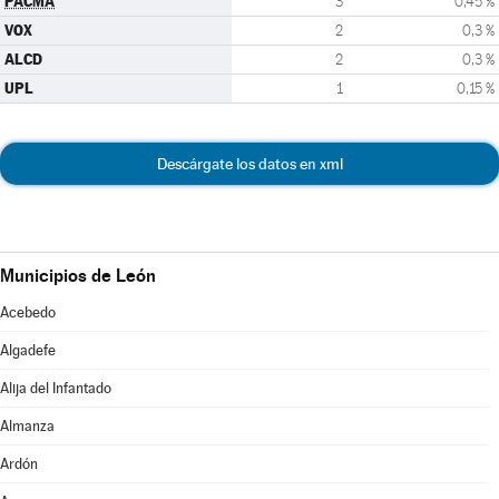
PACMA
3
0,45 %
VOX
2
0,3 %
ALCD
2
0,3 %
UPL
1
0,15 %
Descárgate los datos en xml
Municipios de León
Acebedo
Algadefe
Alija del Infantado
Almanza
Ardón