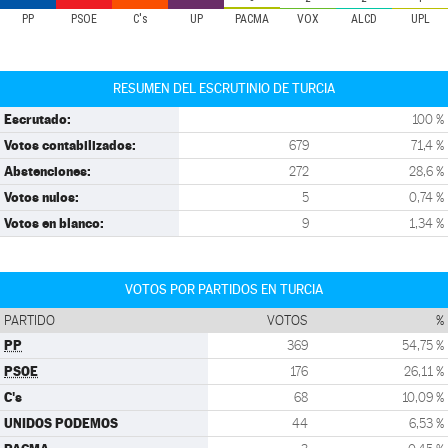
PP
PSOE
C's
UP
PACMA
VOX
ALCD
UPL
RESUMEN DEL ESCRUTINIO DE TURCIA
Escrutado:
100 %
Votos contabilizados:
679
71,4 %
Abstenciones:
272
28,6 %
Votos nulos:
5
0,74 %
Votos en blanco:
9
1,34 %
VOTOS POR PARTIDOS EN TURCIA
PARTIDO
VOTOS
%
PP
369
54,75 %
PSOE
176
26,11 %
C's
68
10,09 %
UNIDOS PODEMOS
44
6,53 %