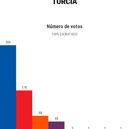
TURCIA
Número de votos
100
%
ESCRUTADO
369
176
68
44
3
2
2
1