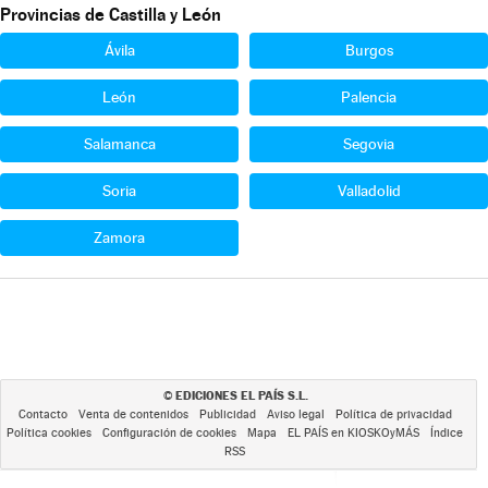
Provincias de Castilla y León
Ávila
Burgos
León
Palencia
Salamanca
Segovia
Soria
Valladolid
Zamora
EDICIONES EL PAÍS S.L.
©
Contacto
Venta de contenidos
Publicidad
Aviso legal
Política de privacidad
Política cookies
Configuración de cookies
Mapa
EL PAÍS en KIOSKOyMÁS
Índice
RSS