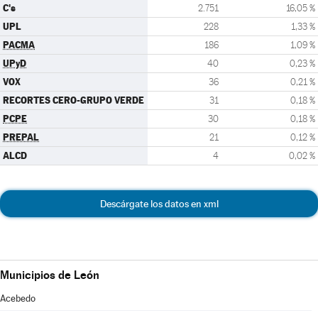
C's
2.751
16,05 %
UPL
228
1,33 %
PACMA
186
1,09 %
UPyD
40
0,23 %
VOX
36
0,21 %
RECORTES CERO-GRUPO VERDE
31
0,18 %
PCPE
30
0,18 %
PREPAL
21
0,12 %
ALCD
4
0,02 %
Descárgate los datos en xml
Municipios de León
Acebedo