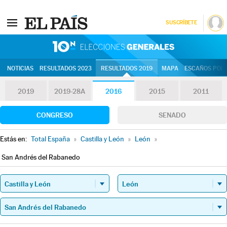
SUSCRÍBETE
10N | Eleccion
NOTICIAS
RESULTADOS 2023
RESULTADOS 2019
MAPA
ESCAÑOS POR 
2019
2019-28A
2016
2015
2011
CONGRESO
SENADO
Estás en:
Total España
»
Castilla y León
»
León
»
San Andrés del Rabanedo