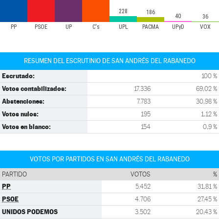
228
186
40
36
PP
PSOE
UP
C's
UPL
PACMA
UPyD
VOX
RESUMEN DEL ESCRUTINIO DE SAN ANDRÉS DEL RABANEDO
Escrutado:
100 %
Votos contabilizados:
17.336
69,02 %
Abstenciones:
7.783
30,98 %
Votos nulos:
195
1,12 %
Votos en blanco:
154
0,9 %
VOTOS POR PARTIDOS EN SAN ANDRÉS DEL RABANEDO
PARTIDO
VOTOS
%
PP
5.452
31,81 %
PSOE
4.706
27,45 %
UNIDOS PODEMOS
3.502
20,43 %