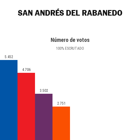
SAN ANDRÉS DEL RABANEDO
Número de votos
100
%
ESCRUTADO
5.452
4.706
3.502
2.751