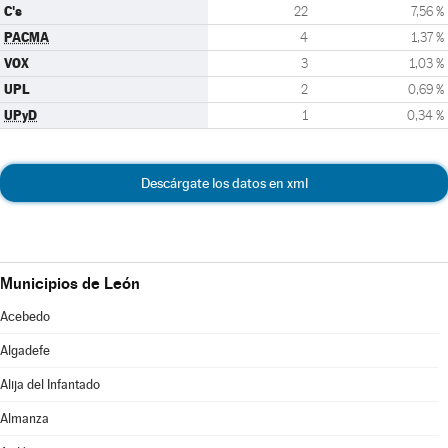
C's
22
7,56 %
PACMA
4
1,37 %
VOX
3
1,03 %
UPL
2
0,69 %
UPyD
1
0,34 %
Descárgate los datos en xml
Municipios de León
Acebedo
Algadefe
Alija del Infantado
Almanza