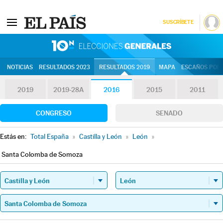
SUSCRÍBETE
10N | Eleccion
NOTICIAS
RESULTADOS 2023
RESULTADOS 2019
MAPA
ESCAÑOS POR 
2019
2019-28A
2016
2015
2011
CONGRESO
SENADO
Estás en:
Total España
»
Castilla y León
»
León
»
Santa Colomba de Somoza