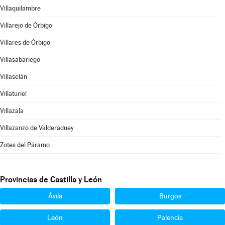
Villaquilambre
Villarejo de Órbigo
Villares de Órbigo
Villasabariego
Villaselán
Villaturiel
Villazala
Villazanzo de Valderaduey
Zotes del Páramo
Provincias de Castilla y León
Ávila
Burgos
León
Palencia