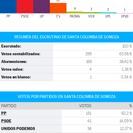
22
4
3
2
1
PP
PSOE
UP
C's
PACMA
VOX
UPL
UPyD
RESUMEN DEL ESCRUTINIO DE SANTA COLOMBA DE SOMOZA
Escrutado:
100 %
Votos contabilizados:
295
63,58 %
Abstenciones:
169
36,42 %
Votos nulos:
4
1,36 %
Votos en blanco:
1
0,34 %
VOTOS POR PARTIDOS EN SANTA COLOMBA DE SOMOZA
PARTIDO
VOTOS
%
PP
181
62,2 %
PSOE
41
14,09 %
UNIDOS PODEMOS
36
12,37 %