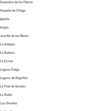
Gusendos de los Oteros
Hospital de Órbigo
Igüeña
Izagre
Joarilla de las Matas
La Antigua
La Bañeza
La Ercina
Laguna Dalga
Laguna de Negrillos
La Pola de Gordón
La Robla
Las Omañas