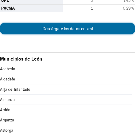
UPL
5
1,43 %
PACMA
1
0,29 %
Descárgate los datos en xml
Municipios de León
Acebedo
Algadefe
Alija del Infantado
Almanza
Ardón
Arganza
Astorga