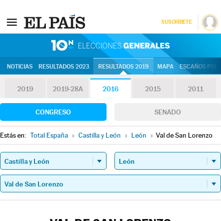
SUSCRÍBETE
10N | Eleccion
NOTICIAS
RESULTADOS 2023
RESULTADOS 2019
MAPA
ESCAÑOS POR 
2019
2019-28A
2016
2015
2011
CONGRESO
SENADO
Estás en:
Total España
»
Castilla y León
»
León
»
Val de San Lorenzo