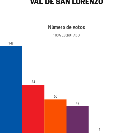
VAL DE SAN LORENZO
Número de votos
100
%
ESCRUTADO
148
84
60
49
5
1