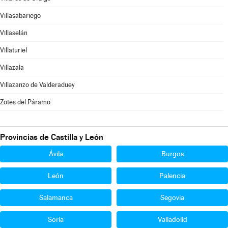
Villasabariego
Villaselán
Villaturiel
Villazala
Villazanzo de Valderaduey
Zotes del Páramo
Provincias de Castilla y León
Ávila
Burgos
León
Palencia
Salamanca
Segovia
Soria
Valladolid