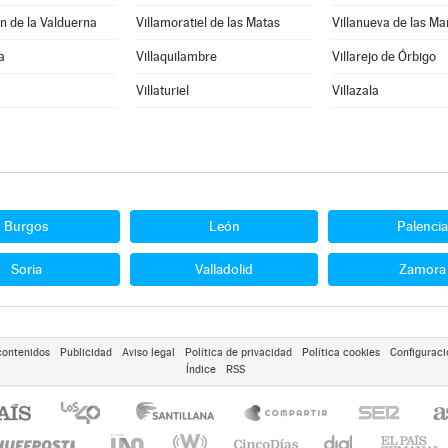
n de la Valduerna
Villamoratiel de las Matas
Villanueva de las M
a
Villaquilambre
Villarejo de Órbigo
Villaturiel
Villazala
Burgos
León
Palencia
Soria
Valladolid
Zamora
contenidos
Publicidad
Aviso legal
Política de privacidad
Política cookies
Configuraci
Índice
RSS