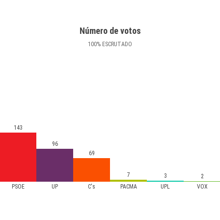
Número de votos
100
%
ESCRUTADO
143
96
69
7
3
2
PSOE
UP
C's
PACMA
UPL
VOX