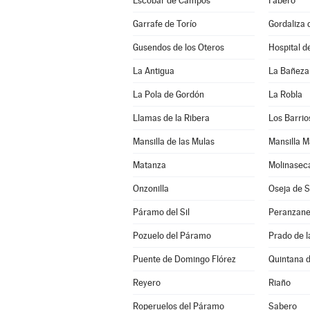
Escobar de Campos
Fabero
Garrafe de Torío
Gordaliza 
Gusendos de los Oteros
Hospital d
La Antigua
La Bañeza
La Pola de Gordón
La Robla
Llamas de la Ribera
Los Barrio
Mansilla de las Mulas
Mansilla M
Matanza
Molinasec
Onzonilla
Oseja de 
Páramo del Sil
Peranzan
Pozuelo del Páramo
Prado de 
Puente de Domingo Flórez
Quintana d
Reyero
Riaño
Roperuelos del Páramo
Sabero