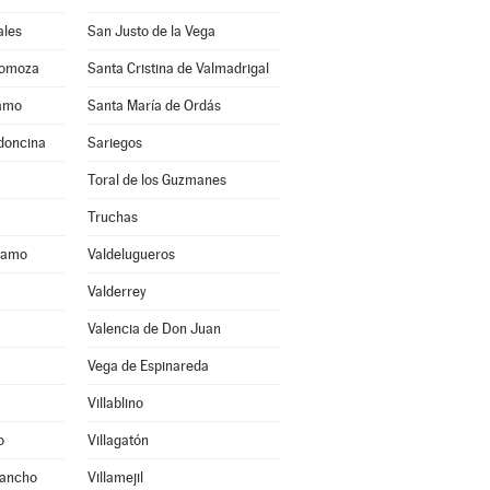
ales
San Justo de la Vega
Somoza
Santa Cristina de Valmadrigal
ramo
Santa María de Ordás
ldoncina
Sariegos
Toral de los Guzmanes
Truchas
áramo
Valdelugueros
Valderrey
Valencia de Don Juan
Vega de Espinareda
Villablino
o
Villagatón
Sancho
Villamejil