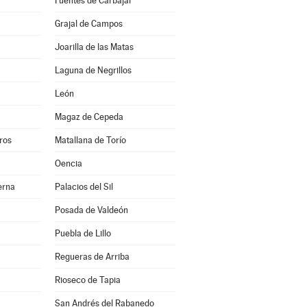
Fuentes de Carbajal
Grajal de Campos
Joarilla de las Matas
Laguna de Negrillos
León
Magaz de Cepeda
ros
Matallana de Torío
Oencia
erna
Palacios del Sil
Posada de Valdeón
Puebla de Lillo
Regueras de Arriba
Rioseco de Tapia
San Andrés del Rabanedo