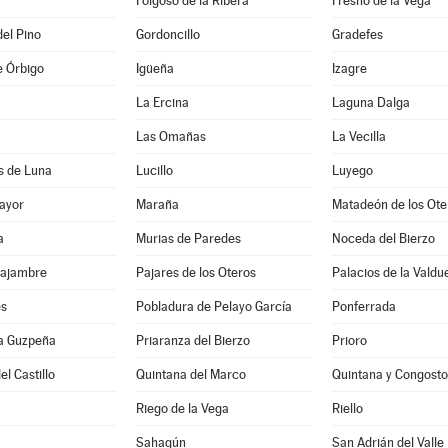
Folgoso de la Ribera
Fresno de la Vega
del Pino
Gordoncillo
Gradefes
e Órbigo
Igüeña
Izagre
La Ercina
Laguna Dalga
Las Omañas
La Vecilla
s de Luna
Lucillo
Luyego
ayor
Maraña
Matadeón de los Ote
a
Murias de Paredes
Noceda del Bierzo
Sajambre
Pajares de los Oteros
Palacios de la Valdu
es
Pobladura de Pelayo García
Ponferrada
la Guzpeña
Priaranza del Bierzo
Prioro
el Castillo
Quintana del Marco
Quintana y Congosto
Riego de la Vega
Riello
Sahagún
San Adrián del Valle