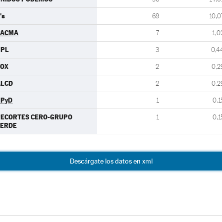
's
69
10,0
PACMA
7
1,0
UPL
3
0,4
VOX
2
0,2
ALCD
2
0,2
UPyD
1
0,1
RECORTES CERO-GRUPO
1
0,1
VERDE
Descárgate los datos en xml