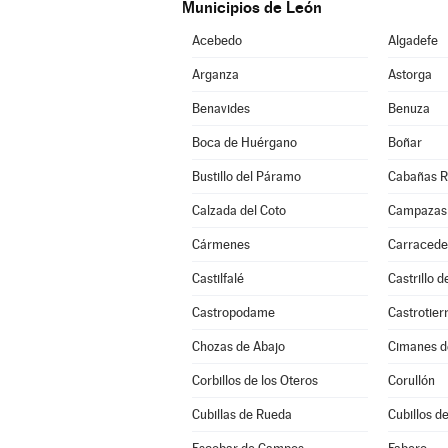
Municipios de León
Acebedo
Algadefe
Arganza
Astorga
Benavides
Benuza
Boca de Huérgano
Boñar
Bustillo del Páramo
Cabañas R
Calzada del Coto
Campazas
Cármenes
Carracede
Castilfalé
Castrillo 
Castropodame
Castrotier
Chozas de Abajo
Cimanes d
Corbillos de los Oteros
Corullón
Cubillas de Rueda
Cubillos de