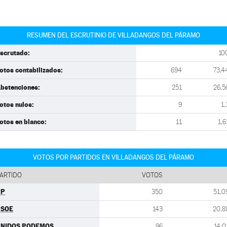
RESUMEN DEL ESCRUTINIO DE VILLADANGOS DEL PÁRAMO
scrutado:
10
otos contabilizados:
694
73,4
bstenciones:
251
26,5
otos nulos:
9
1,
otos en blanco:
11
1,6
VOTOS POR PARTIDOS EN VILLADANGOS DEL PÁRAMO
ARTIDO
VOTOS
PP
350
51,0
PSOE
143
20,8
UNIDOS PODEMOS
96
14,0