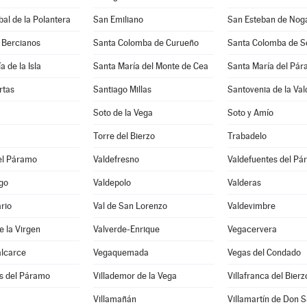
bal de la Polantera
San Emiliano
San Esteban de Nog
 Bercianos
Santa Colomba de Curueño
Santa Colomba de 
 de la Isla
Santa María del Monte de Cea
Santa María del Pá
rtas
Santiago Millas
Santovenia de la Va
Soto de la Vega
Soto y Amío
Torre del Bierzo
Trabadelo
el Páramo
Valdefresno
Valdefuentes del P
go
Valdepolo
Valderas
rio
Val de San Lorenzo
Valdevimbre
e la Virgen
Valverde-Enrique
Vegacervera
alcarce
Vegaquemada
Vegas del Condado
os del Páramo
Villademor de la Vega
Villafranca del Bierz
Villamañán
Villamartín de Don 