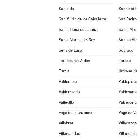
Sancedo
San Cristó
San Millán de los Caballeros
San Pedro
Santa Elena de Jamuz
Santa María
Santa Marina del Rey
Santas Ma
Sena de Luna
Sobrado
Toral de los Vados
Toreno
Turcia
Urdiales d
Valdemora
Valdepiéla
Valderrueda
Valdesama
Vallecillo
Valverde d
Vega de Infanzones
Vega de V
Villabraz
Villadang
Villamandos
Villamanín