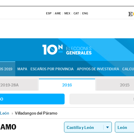
ESP
AME
MEX
CAT
ENG
S 2019
MAPA
ESCAÑOS POR PROVINCIA
APOYOS DE INVESTIDURA
CALCU
2019-28A
2016
2015
SO
León
»
Villadangos del Páramo
RAMO