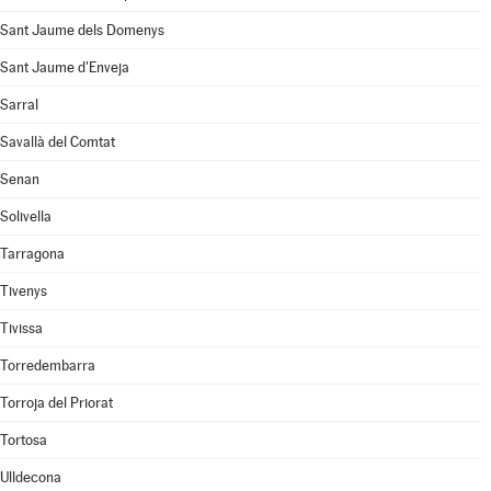
Sant Jaume dels Domenys
Sant Jaume d'Enveja
Sarral
Savallà del Comtat
Senan
Solivella
Tarragona
Tivenys
Tivissa
Torredembarra
Torroja del Priorat
Tortosa
Ulldecona