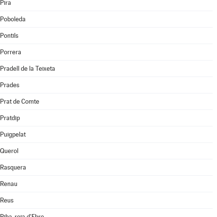
Pira
Poboleda
Pontils
Porrera
Pradell de la Teixeta
Prades
Prat de Comte
Pratdip
Puigpelat
Querol
Rasquera
Renau
Reus
Riba-roja d'Ebre