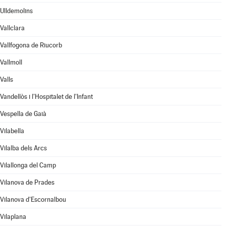
Ulldemolins
Vallclara
Vallfogona de Riucorb
Vallmoll
Valls
Vandellòs i l'Hospitalet de l'Infant
Vespella de Gaià
Vilabella
Vilalba dels Arcs
Vilallonga del Camp
Vilanova de Prades
Vilanova d'Escornalbou
Vilaplana