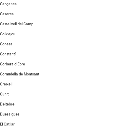
Capçanes
Caseres
Castellvell del Camp
Colldejou
Conesa
Constantí
Corbera d'Ebre
Cornudella de Montsant
Creixell
Cunit
Deltebre
Duesaigües
El Catllar