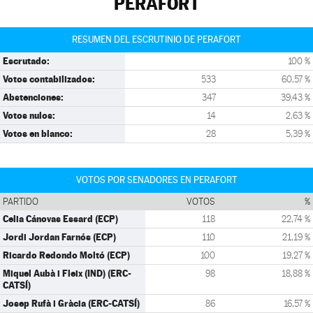
PERAFORT
RESUMEN DEL ESCRUTINIO DE PERAFORT
Escrutado:
100 %
Votos contabilizados:
533
60,57 %
Abstenciones:
347
39,43 %
Votos nulos:
14
2,63 %
Votos en blanco:
28
5,39 %
VOTOS POR SENADORES EN PERAFORT
PARTIDO
VOTOS
%
Celia Cánovas Essard (ECP)
118
22,74 %
Jordi Jordan Farnós (ECP)
110
21,19 %
Ricardo Redondo Moltó (ECP)
100
19,27 %
Miquel Aubà i Fleix (IND) (ERC-
98
18,88 %
CATSÍ)
Josep Rufà i Gràcia (ERC-CATSÍ)
86
16,57 %