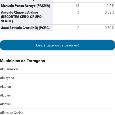
Manuela Perea Arroyo (PACMA)
13
2,5 %
Antonio Chapela Artime
3
0,58 %
(RECORTES CERO-GRUPO
VERDE)
José Estrada Cruz (IND) (PCPC)
2
0,39 %
Descárgate los datos en xml
Municipios de Tarragona
Aiguamúrcia
Albinyana
Alcanar
Alcover
Aldover
Alfara de Carles