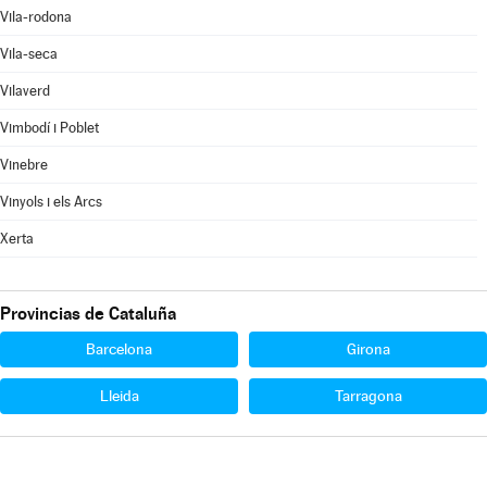
Vila-rodona
Vila-seca
Vilaverd
Vimbodí i Poblet
Vinebre
Vinyols i els Arcs
Xerta
Provincias de Cataluña
Barcelona
Girona
Lleida
Tarragona