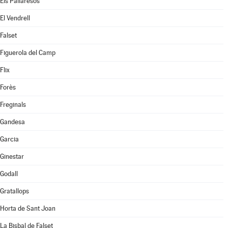
Els Pallaresos
El Vendrell
Falset
Figuerola del Camp
Flix
Forès
Freginals
Gandesa
Garcia
Ginestar
Godall
Gratallops
Horta de Sant Joan
La Bisbal de Falset