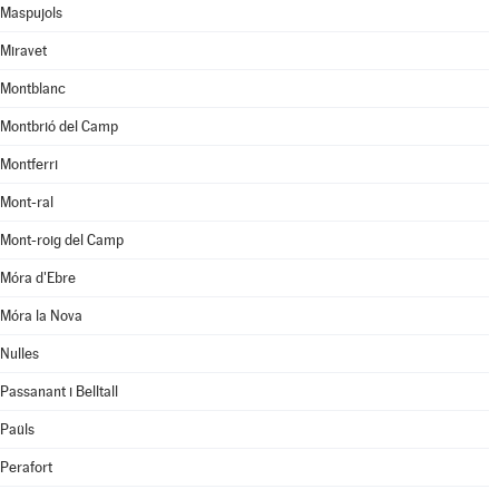
Maspujols
Miravet
Montblanc
Montbrió del Camp
Montferri
Mont-ral
Mont-roig del Camp
Móra d'Ebre
Móra la Nova
Nulles
Passanant i Belltall
Paüls
Perafort