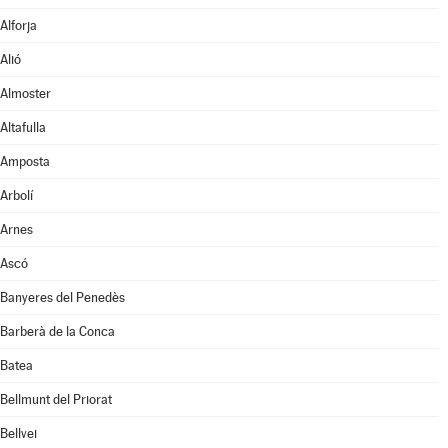
Alforja
Alió
Almoster
Altafulla
Amposta
Arbolí
Arnes
Ascó
Banyeres del Penedès
Barberà de la Conca
Batea
Bellmunt del Priorat
Bellvei