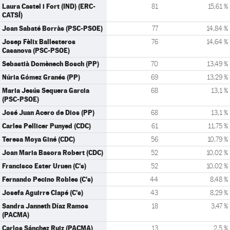
Laura Castel i Fort (IND) (ERC-
81
15,61 %
CATSÍ)
Joan Sabaté Borràs (PSC-PSOE)
77
14,84 %
Josep Fèlix Ballesteros
76
14,64 %
Casanova (PSC-PSOE)
Sebastià Domènech Bosch (PP)
70
13,49 %
Núria Gómez Granés (PP)
69
13,29 %
Maria Jesús Sequera Garcia
68
13,1 %
(PSC-PSOE)
José Juan Acero de Dios (PP)
68
13,1 %
Carles Pellicer Punyed (CDC)
61
11,75 %
Teresa Moya Giné (CDC)
56
10,79 %
Joan Maria Basora Robert (CDC)
52
10,02 %
Francisco Ester Uruen (C's)
52
10,02 %
Fernando Pecino Robles (C's)
44
8,48 %
Josefa Aguirre Clapé (C's)
43
8,29 %
Sandra Janneth Díaz Ramos
18
3,47 %
(PACMA)
Carlos Sánchez Ruiz (PACMA)
13
2,5 %