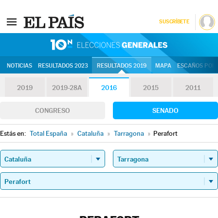
SUSCRÍBETE
10N | Eleccion
NOTICIAS
RESULTADOS 2023
RESULTADOS 2019
MAPA
ESCAÑOS POR 
2019
2019-28A
2016
2015
2011
CONGRESO
SENADO
Estás en:
Total España
»
Cataluña
»
Tarragona
»
Perafort