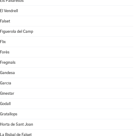
Els Pallaresos
El Vendrell
Falset
Figuerola del Camp
Flix
Forès
Freginals
Gandesa
Garcia
Ginestar
Godall
Gratallops
Horta de Sant Joan
La Bisbal de Falset