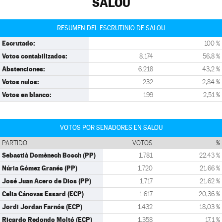
SALOU
RESUMEN DEL ESCRUTINIO DE SALOU
Escrutado:
100 %
Votos contabilizados:
8.174
56,8 %
Abstenciones:
6.218
43,2 %
Votos nulos:
232
2,84 %
Votos en blanco:
199
2,51 %
VOTOS POR SENADORES EN SALOU
PARTIDO
VOTOS
%
Sebastià Domènech Bosch (PP)
1.781
22,43 %
Núria Gómez Granés (PP)
1.720
21,66 %
José Juan Acero de Dios (PP)
1.717
21,62 %
Celia Cánovas Essard (ECP)
1.617
20,36 %
Jordi Jordan Farnós (ECP)
1.432
18,03 %
Ricardo Redondo Moltó (ECP)
1.358
17,1 %