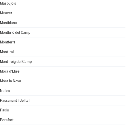
Maspujols
Miravet
Montblanc
Montbrió del Camp
Montferri
Mont-ral
Mont-roig del Camp
Móra d'Ebre
Móra la Nova
Nulles
Passanant i Belltall
Paüls
Perafort