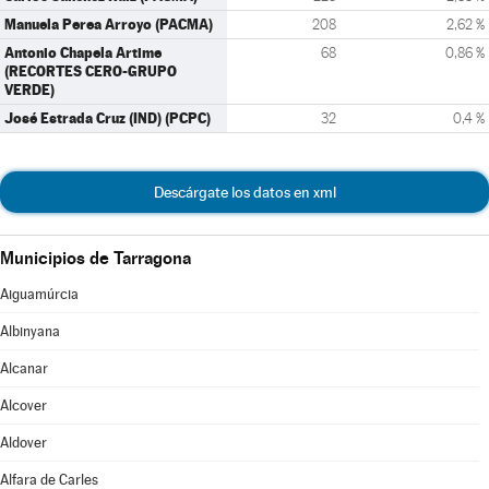
Manuela Perea Arroyo (PACMA)
208
2,62 %
Antonio Chapela Artime
68
0,86 %
(RECORTES CERO-GRUPO
VERDE)
José Estrada Cruz (IND) (PCPC)
32
0,4 %
Descárgate los datos en xml
Municipios de Tarragona
Aiguamúrcia
Albinyana
Alcanar
Alcover
Aldover
Alfara de Carles