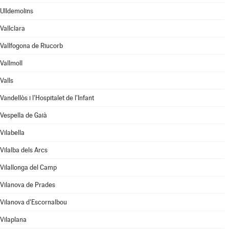
Ulldemolins
Vallclara
Vallfogona de Riucorb
Vallmoll
Valls
Vandellòs i l'Hospitalet de l'Infant
Vespella de Gaià
Vilabella
Vilalba dels Arcs
Vilallonga del Camp
Vilanova de Prades
Vilanova d'Escornalbou
Vilaplana