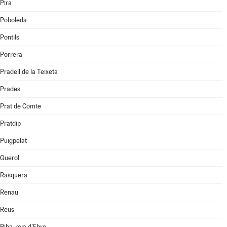
Pira
Poboleda
Pontils
Porrera
Pradell de la Teixeta
Prades
Prat de Comte
Pratdip
Puigpelat
Querol
Rasquera
Renau
Reus
Riba-roja d'Ebre