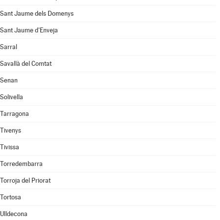
Sant Jaume dels Domenys
Sant Jaume d'Enveja
Sarral
Savallà del Comtat
Senan
Solivella
Tarragona
Tivenys
Tivissa
Torredembarra
Torroja del Priorat
Tortosa
Ulldecona