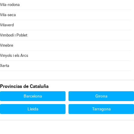
Vila-rodona
Vila-seca
Vilaverd
Vimbodí i Poblet
Vinebre
Vinyols i els Arcs
Xerta
Provincias de Cataluña
Barcelona
Girona
Lleida
Tarragona