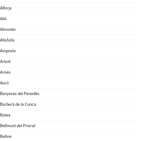
Alforja
Alió
Almoster
Altafulla
Amposta
Arbolí
Arnes
Ascó
Banyeres del Penedès
Barberà de la Conca
Batea
Bellmunt del Priorat
Bellvei