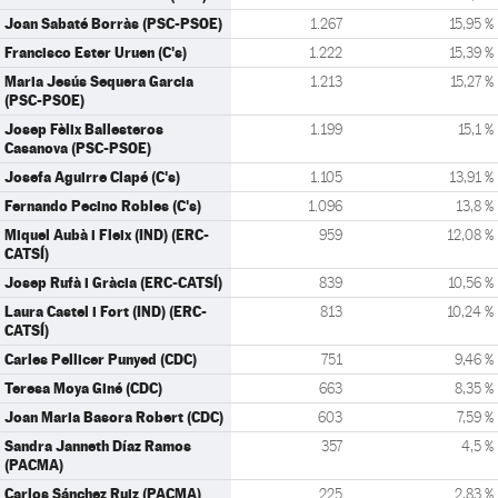
Joan Sabaté Borràs (PSC-PSOE)
1.267
15,95 %
Francisco Ester Uruen (C's)
1.222
15,39 %
Maria Jesús Sequera Garcia
1.213
15,27 %
(PSC-PSOE)
Josep Fèlix Ballesteros
1.199
15,1 %
Casanova (PSC-PSOE)
Josefa Aguirre Clapé (C's)
1.105
13,91 %
Fernando Pecino Robles (C's)
1.096
13,8 %
Miquel Aubà i Fleix (IND) (ERC-
959
12,08 %
CATSÍ)
Josep Rufà i Gràcia (ERC-CATSÍ)
839
10,56 %
Laura Castel i Fort (IND) (ERC-
813
10,24 %
CATSÍ)
Carles Pellicer Punyed (CDC)
751
9,46 %
Teresa Moya Giné (CDC)
663
8,35 %
Joan Maria Basora Robert (CDC)
603
7,59 %
Sandra Janneth Díaz Ramos
357
4,5 %
(PACMA)
Carlos Sánchez Ruiz (PACMA)
225
2,83 %