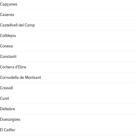
Capçanes
Caseres
Castellvell del Camp
Colldejou
Conesa
Constantí
Corbera d'Ebre
Cornudella de Montsant
Creixell
Cunit
Deltebre
Duesaigües
El Catllar