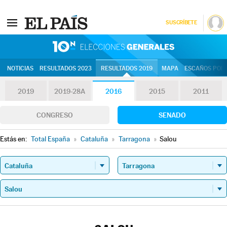
SUSCRÍBETE
10N | Eleccion
NOTICIAS
RESULTADOS 2023
RESULTADOS 2019
MAPA
ESCAÑOS POR 
2019
2019-28A
2016
2015
2011
CONGRESO
SENADO
Estás en:
Total España
»
Cataluña
»
Tarragona
»
Salou