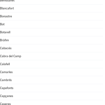
Benissanet
Blancafort
Bonastre
Bot
Botarell
Bràfim
Cabacés
Cabra del Camp
Calafell
Camarles
Cambrils
Capafonts
Capçanes
Caseres