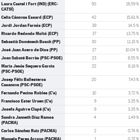
Laura Castel i Fort (IND) (ERC-
50
18,59 %
CATSÍ)
Celia Cánovas Essard (ECP)
42
15,61 %
Jordi Jordan Farnós (ECP)
39
14,5 %
Ricardo Redondo Moltó (ECP)
37
13,75 %
Sebastià Domènech Bosch (PP)
30
11,15 %
José Juan Acero de Dios (PP)
27
10,04 %
Joan Sabaté Borràs (PSC-PSOE)
23
8,55 %
Maria Jesús Sequera Garcia
22
8,18 %
(PSC-PSOE)
Josep Fèlix Ballesteros
20
7,43 %
Casanova (PSC-PSOE)
Fernando Pecino Robles (C's)
10
3,72 %
Francisco Ester Uruen (C's)
9
3,35 %
Josefa Aguirre Clapé (C's)
9
3,35 %
Sandra Janneth Díaz Ramos
4
1,49 %
(PACMA)
Carlos Sánchez Ruiz (PACMA)
2
0,74 %
Manuela Perea Arroyo (PACMA)
1
0,37 %