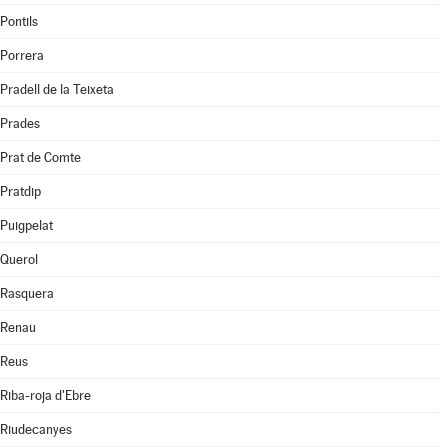
Pontils
Porrera
Pradell de la Teixeta
Prades
Prat de Comte
Pratdip
Puigpelat
Querol
Rasquera
Renau
Reus
Riba-roja d'Ebre
Riudecanyes