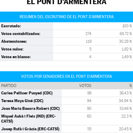
EL PONT D'ARMENTERA
RESUMEN DEL ESCRUTINIO DE EL PONT D'ARMENTERA
Escrutado:
100 %
Votos contabilizados:
274
69,72 %
Abstenciones:
119
30,28 %
Votos nulos:
5
1,82 %
Votos en blanco:
4
1,49 %
VOTOS POR SENADORES EN EL PONT D'ARMENTERA
PARTIDO
VOTOS
%
Carles Pellicer Punyed (CDC)
98
36,43 %
Teresa Moya Giné (CDC)
94
34,94 %
Joan Maria Basora Robert (CDC)
90
33,46 %
Miquel Aubà i Fleix (IND) (ERC-
60
22,3 %
CATSÍ)
Josep Rufà i Gràcia (ERC-CATSÍ)
55
20,45 %