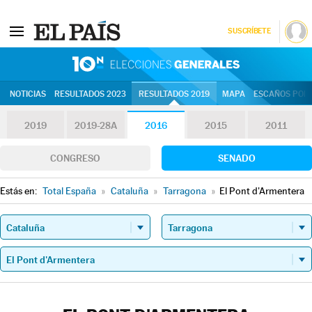
SUSCRÍBETE
10N | Eleccion
NOTICIAS
RESULTADOS 2023
RESULTADOS 2019
MAPA
ESCAÑOS POR 
2019
2019-28A
2016
2015
2011
CONGRESO
SENADO
Estás en:
Total España
»
Cataluña
»
Tarragona
»
El Pont d'Armentera