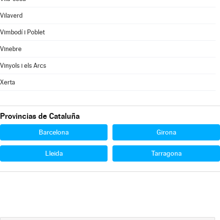
Vilaverd
Vimbodí i Poblet
Vinebre
Vinyols i els Arcs
Xerta
Provincias de Cataluña
Barcelona
Girona
Lleida
Tarragona