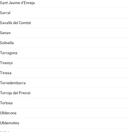
Sant Jaume d'Enveja
Sarral
Savallà del Comtat
Senan
Solivella
Tarragona
Tivenys
Tivissa
Torredembarra
Torroja del Priorat
Tortosa
Ulldecona
Ulldemolins