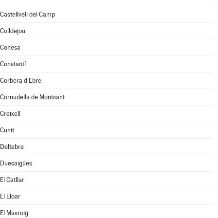
Castellvell del Camp
Colldejou
Conesa
Constantí
Corbera d'Ebre
Cornudella de Montsant
Creixell
Cunit
Deltebre
Duesaigües
El Catllar
El Lloar
El Masroig