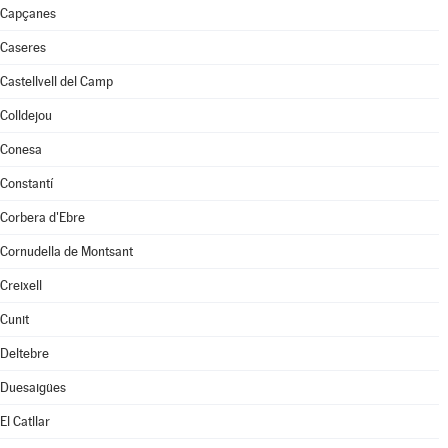
Capçanes
Caseres
Castellvell del Camp
Colldejou
Conesa
Constantí
Corbera d'Ebre
Cornudella de Montsant
Creixell
Cunit
Deltebre
Duesaigües
El Catllar