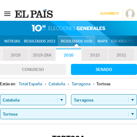
SUSCRÍBETE
10N | Eleccion
NOTICIAS
RESULTADOS 2023
RESULTADOS 2019
MAPA
ESCAÑOS POR 
2019
2019-28A
2016
2015
2011
CONGRESO
SENADO
Estás en:
Total España
»
Cataluña
»
Tarragona
»
Tortosa