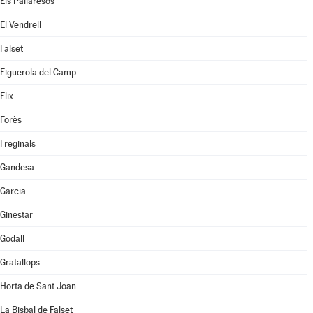
Els Pallaresos
El Vendrell
Falset
Figuerola del Camp
Flix
Forès
Freginals
Gandesa
Garcia
Ginestar
Godall
Gratallops
Horta de Sant Joan
La Bisbal de Falset