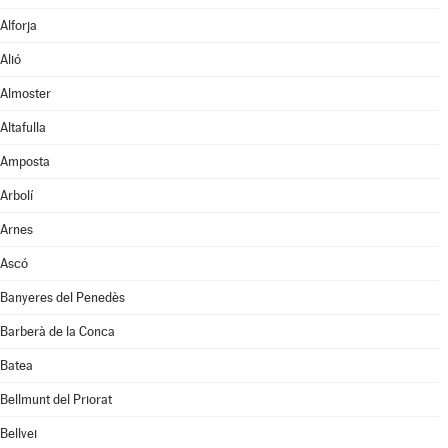
Alforja
Alió
Almoster
Altafulla
Amposta
Arbolí
Arnes
Ascó
Banyeres del Penedès
Barberà de la Conca
Batea
Bellmunt del Priorat
Bellvei