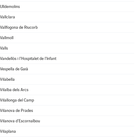
Ulldemolins
Vallclara
Vallfogona de Riucorb
Vallmoll
Valls
Vandellòs i l'Hospitalet de l'Infant
Vespella de Gaià
Vilabella
Vilalba dels Arcs
Vilallonga del Camp
Vilanova de Prades
Vilanova d'Escornalbou
Vilaplana