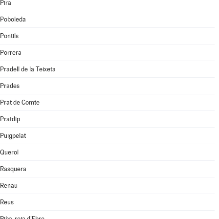
Pira
Poboleda
Pontils
Porrera
Pradell de la Teixeta
Prades
Prat de Comte
Pratdip
Puigpelat
Querol
Rasquera
Renau
Reus
Riba-roja d'Ebre