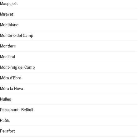
Maspujols
Miravet
Montblanc
Montbrió del Camp
Montferri
Mont-ral
Mont-roig del Camp
Móra d'Ebre
Móra la Nova
Nulles
Passanant i Belltall
Paüls
Perafort