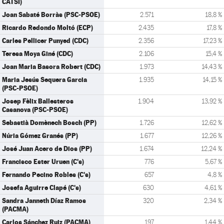
CATSÍ)
Joan Sabaté Borràs (PSC-PSOE)
2.571
18,8 %
Ricardo Redondo Moltó (ECP)
2.435
17,8 %
Carles Pellicer Punyed (CDC)
2.356
17,23 %
Teresa Moya Giné (CDC)
2.106
15,4 %
Joan Maria Basora Robert (CDC)
1.973
14,43 %
Maria Jesús Sequera Garcia
1.935
14,15 %
(PSC-PSOE)
Josep Fèlix Ballesteros
1.904
13,92 %
Casanova (PSC-PSOE)
Sebastià Domènech Bosch (PP)
1.726
12,62 %
Núria Gómez Granés (PP)
1.677
12,26 %
José Juan Acero de Dios (PP)
1.674
12,24 %
Francisco Ester Uruen (C's)
776
5,67 %
Fernando Pecino Robles (C's)
657
4,8 %
Josefa Aguirre Clapé (C's)
630
4,61 %
Sandra Janneth Díaz Ramos
320
2,34 %
(PACMA)
Carlos Sánchez Ruiz (PACMA)
197
1,44 %