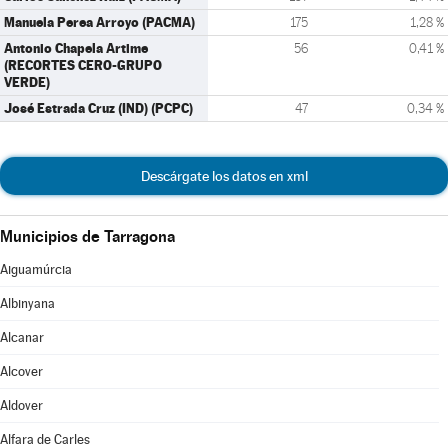
Manuela Perea Arroyo (PACMA)
175
1,28 %
Antonio Chapela Artime
56
0,41 %
(RECORTES CERO-GRUPO
VERDE)
José Estrada Cruz (IND) (PCPC)
47
0,34 %
Descárgate los datos en xml
Municipios de Tarragona
Aiguamúrcia
Albinyana
Alcanar
Alcover
Aldover
Alfara de Carles