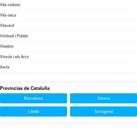
Vila-rodona
Vila-seca
Vilaverd
Vimbodí i Poblet
Vinebre
Vinyols i els Arcs
Xerta
Provincias de Cataluña
Barcelona
Girona
Lleida
Tarragona