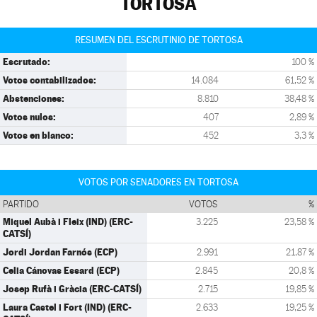
TORTOSA
RESUMEN DEL ESCRUTINIO DE TORTOSA
Escrutado:
100 %
Votos contabilizados:
14.084
61,52 %
Abstenciones:
8.810
38,48 %
Votos nulos:
407
2,89 %
Votos en blanco:
452
3,3 %
VOTOS POR SENADORES EN TORTOSA
PARTIDO
VOTOS
%
Miquel Aubà i Fleix (IND) (ERC-
3.225
23,58 %
CATSÍ)
Jordi Jordan Farnós (ECP)
2.991
21,87 %
Celia Cánovas Essard (ECP)
2.845
20,8 %
Josep Rufà i Gràcia (ERC-CATSÍ)
2.715
19,85 %
Laura Castel i Fort (IND) (ERC-
2.633
19,25 %