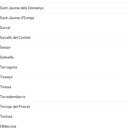
Sant Jaume dels Domenys
Sant Jaume d'Enveja
Sarral
Savallà del Comtat
Senan
Solivella
Tarragona
Tivenys
Tivissa
Torredembarra
Torroja del Priorat
Tortosa
Ulldecona