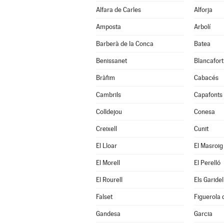
Alfara de Carles
Alforja
Amposta
Arbolí
Barberà de la Conca
Batea
Benissanet
Blancafort
Bràfim
Cabacés
Cambrils
Capafonts
Colldejou
Conesa
Creixell
Cunit
El Lloar
El Masroig
El Morell
El Perelló
El Rourell
Els Garidel
Falset
Figuerola
Gandesa
Garcia