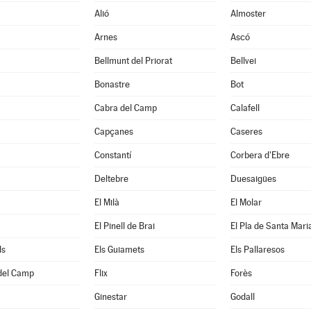
Alió
Almoster
Arnes
Ascó
Bellmunt del Priorat
Bellvei
Bonastre
Bot
Cabra del Camp
Calafell
Capçanes
Caseres
Constantí
Corbera d'Ebre
Deltebre
Duesaigües
El Milà
El Molar
El Pinell de Brai
El Pla de Santa Mari
ls
Els Guiamets
Els Pallaresos
 del Camp
Flix
Forès
Ginestar
Godall