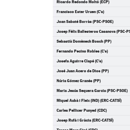
Ricardo Redondo Moltó (ECP)
Francisco Ester Uruen (C's)
Joan Sabaté Borràs (PSC-PSOE)
Josep Fèlix Ballesteros Casanova (PSC-P
Sebastià Domènech Bosch (PP)
Fernando Pecino Robles (C's)
Josefa Aguirre Clapé (C's)
José Juan Acero de Dios (PP)
Núria Gómez Granés (PP)
Maria Jesús Sequera Garcia (PSC-PSOE)
Miquel Aubà i Fleix (IND) (ERC-CATSÍ)
Carles Pellicer Punyed (CDC)
Josep Rufà i Gràcia (ERC-CATSÍ)