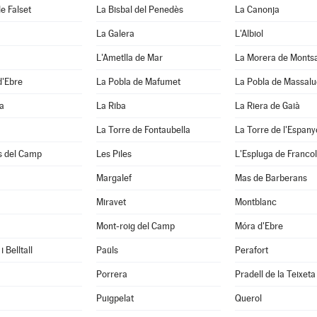
e Falset
La Bisbal del Penedès
La Canonja
La Galera
L'Albiol
L'Ametlla de Mar
La Morera de Monts
d'Ebre
La Pobla de Mafumet
La Pobla de Massal
a
La Riba
La Riera de Gaià
La Torre de Fontaubella
La Torre de l'Espany
s del Camp
Les Piles
L'Espluga de Francol
Margalef
Mas de Barberans
Miravet
Montblanc
Mont-roig del Camp
Móra d'Ebre
 Belltall
Paüls
Perafort
Porrera
Pradell de la Teixeta
Puigpelat
Querol