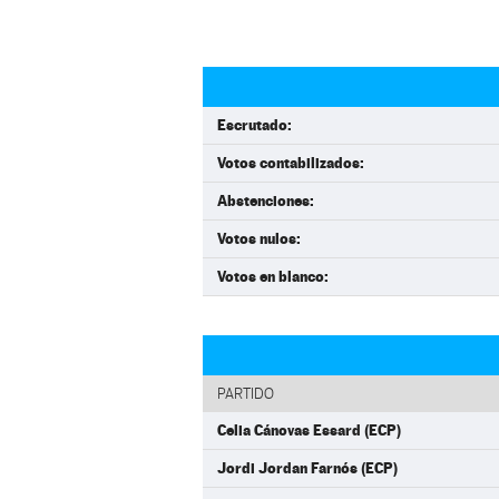
Escrutado:
Votos contabilizados:
Abstenciones:
Votos nulos:
Votos en blanco:
PARTIDO
Celia Cánovas Essard (ECP)
Jordi Jordan Farnós (ECP)