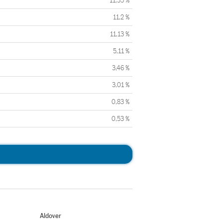
11,35 %
11,2 %
11,13 %
5,11 %
3,46 %
3,01 %
0,83 %
0,53 %
Aldover