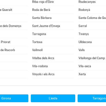
Riba-roja d'Ebre
Riudecanyes
e Queralt
Roda de Berà
Rodonyà
Santa Bàrbara
Santa Coloma de Qu
e dels Domenys
Sant Jaume d'Enveja
Sarral
Tarragona
Tivenys
 Priorat
Tortosa
Ulldecona
 de Riucorb
Vallmoll
Valls
Vilalba dels Arcs
Vilallonga del Camp
Vila-rodona
Vila-seca
Vinyols i els Arcs
Xerta
Girona
Lleida
Tarragon