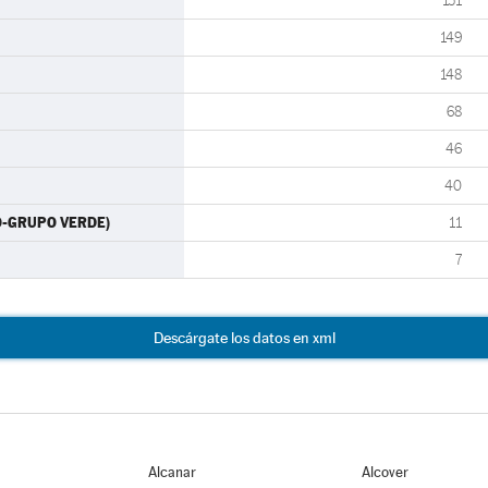
151
149
148
68
46
40
RO-GRUPO VERDE)
11
7
Descárgate los datos en xml
Alcanar
Alcover