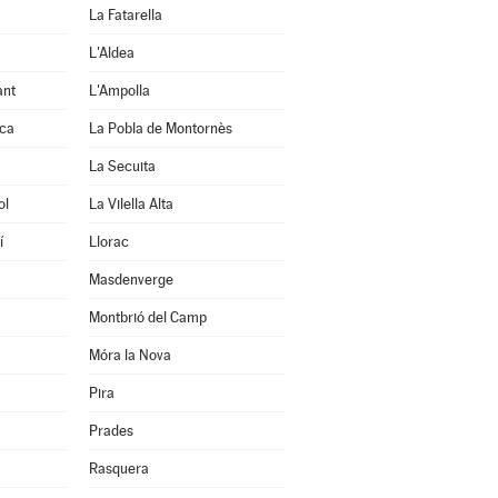
La Fatarella
L'Aldea
ant
L'Ampolla
uca
La Pobla de Montornès
La Secuita
ol
La Vilella Alta
í
Llorac
Masdenverge
Montbrió del Camp
Móra la Nova
Pira
Prades
Rasquera