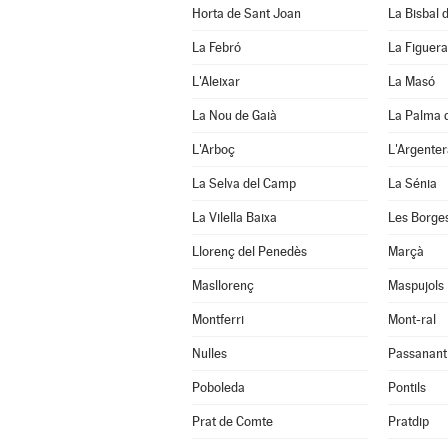
Horta de Sant Joan
La Bisbal d
La Febró
La Figuera
L'Aleixar
La Masó
La Nou de Gaià
La Palma 
L'Arboç
L'Argenter
La Selva del Camp
La Sénia
La Vilella Baixa
Les Borge
Llorenç del Penedès
Marçà
Masllorenç
Maspujols
Montferri
Mont-ral
Nulles
Passanant i
Poboleda
Pontils
Prat de Comte
Pratdip