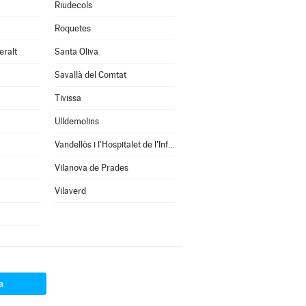
Riudecols
Roquetes
eralt
Santa Oliva
Savallà del Comtat
Tivissa
Ulldemolins
Vandellòs i l'Hospitalet de l'Infant
Vilanova de Prades
Vilaverd
a