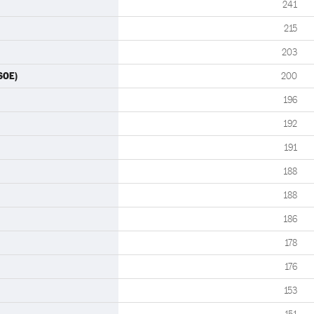
241
215
203
SOE)
200
196
192
191
188
188
186
178
176
153