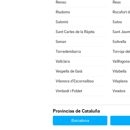
Renau
Reus
Riudoms
Rocafort d
Salomó
Salou
Sant Carles de la Ràpita
Sant Jaum
Senan
Solivella
Torredembarra
Torroja del
Vallclara
Vallfogona
Vespella de Gaià
Vilabella
Vilanova d'Escornalbou
Vilaplana
Vimbodí i Poblet
Vinebre
Provincias de Cataluña
Barcelona