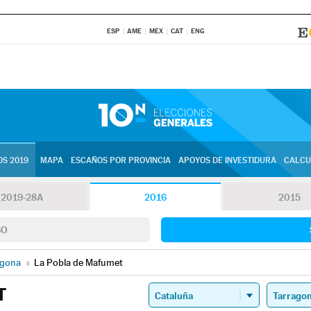
ESP
AME
MEX
CAT
ENG
S 2019
MAPA
ESCAÑOS POR PROVINCIA
APOYOS DE INVESTIDURA
CALCU
2019-28A
2016
2015
SO
agona
»
La Pobla de Mafumet
T