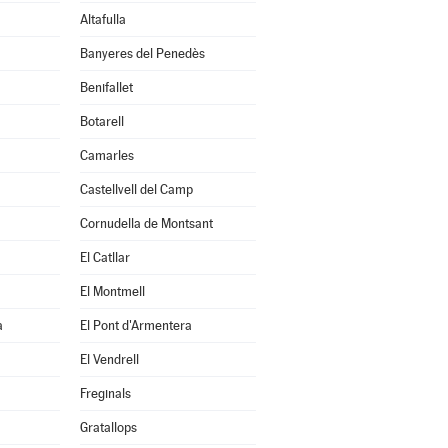
Altafulla
Banyeres del Penedès
Benifallet
Botarell
Camarles
Castellvell del Camp
Cornudella de Montsant
El Catllar
El Montmell
a
El Pont d'Armentera
El Vendrell
Freginals
Gratallops