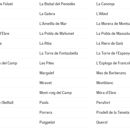
e Falset
La Bisbal del Penedès
La Canonja
La Galera
L'Albiol
L'Ametlla de Mar
La Morera de Monts
d'Ebre
La Pobla de Mafumet
La Pobla de Massal
a
La Riba
La Riera de Gaià
La Torre de Fontaubella
La Torre de l'Espany
s del Camp
Les Piles
L'Espluga de Francol
Margalef
Mas de Barberans
Miravet
Montblanc
Mont-roig del Camp
Móra d'Ebre
 Belltall
Paüls
Perafort
Porrera
Pradell de la Teixeta
Puigpelat
Querol