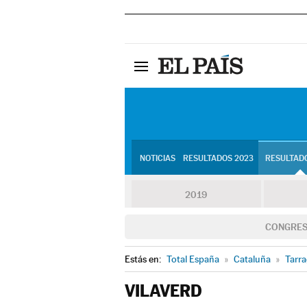
NOTICIAS
RESULTADOS 2023
RESULTADO
2019
CONGRE
Estás en:
Total España
»
Cataluña
»
Tarr
VILAVERD