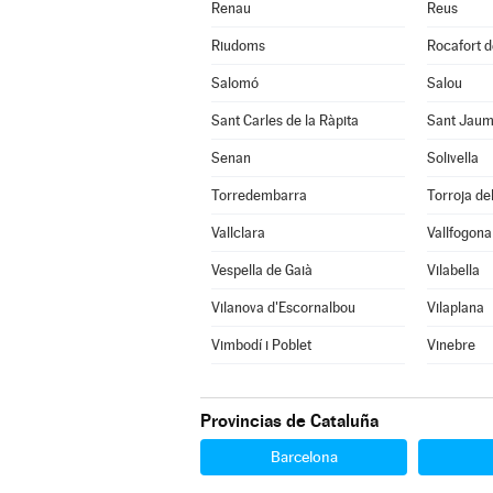
Renau
Reus
Riudoms
Rocafort d
Salomó
Salou
Sant Carles de la Ràpita
Sant Jaum
Senan
Solivella
Torredembarra
Torroja del
Vallclara
Vallfogona
Vespella de Gaià
Vilabella
Vilanova d'Escornalbou
Vilaplana
Vimbodí i Poblet
Vinebre
Provincias de Cataluña
Barcelona