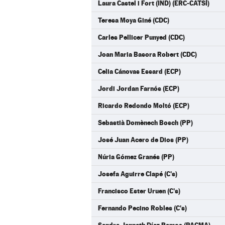
Laura Castel i Fort (IND) (ERC-CATSÍ)
Teresa Moya Giné (CDC)
Carles Pellicer Punyed (CDC)
Joan Maria Basora Robert (CDC)
Celia Cánovas Essard (ECP)
Jordi Jordan Farnós (ECP)
Ricardo Redondo Moltó (ECP)
Sebastià Domènech Bosch (PP)
José Juan Acero de Dios (PP)
Núria Gómez Granés (PP)
Josefa Aguirre Clapé (C's)
Francisco Ester Uruen (C's)
Fernando Pecino Robles (C's)