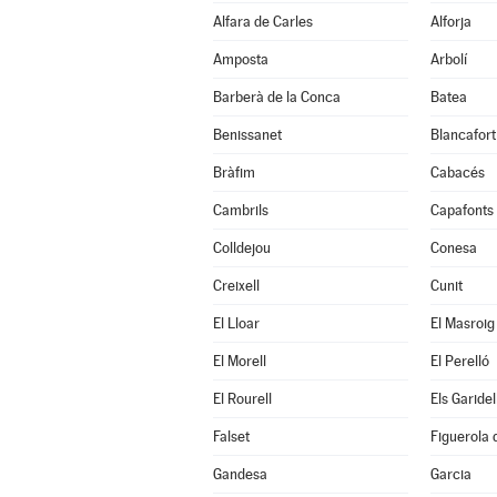
Alfara de Carles
Alforja
Amposta
Arbolí
Barberà de la Conca
Batea
Benissanet
Blancafort
Bràfim
Cabacés
Cambrils
Capafonts
Colldejou
Conesa
Creixell
Cunit
El Lloar
El Masroig
El Morell
El Perelló
El Rourell
Els Garidel
Falset
Figuerola
Gandesa
Garcia