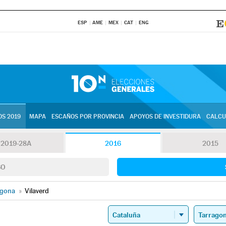
ESP
AME
MEX
CAT
ENG
S 2019
MAPA
ESCAÑOS POR PROVINCIA
APOYOS DE INVESTIDURA
CALCU
2019-28A
2016
2015
SO
agona
»
Vilaverd