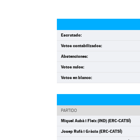
Escrutado:
Votos contabilizados:
Abstenciones:
Votos nulos:
Votos en blanco:
PARTIDO
Miquel Aubà i Fleix (IND) (ERC-CATSÍ)
Josep Rufà i Gràcia (ERC-CATSÍ)