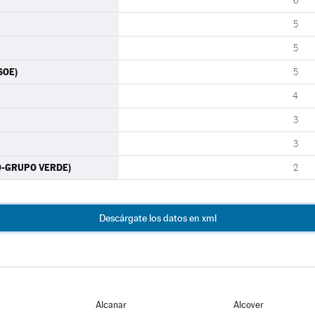
6
5
5
SOE)
5
4
3
3
RO-GRUPO VERDE)
2
Descárgate los datos en xml
Alcanar
Alcover