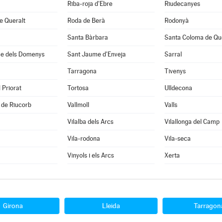
Riba-roja d'Ebre
Riudecanyes
e Queralt
Roda de Berà
Rodonyà
Santa Bàrbara
Santa Coloma de Qu
e dels Domenys
Sant Jaume d'Enveja
Sarral
Tarragona
Tivenys
 Priorat
Tortosa
Ulldecona
 de Riucorb
Vallmoll
Valls
Vilalba dels Arcs
Vilallonga del Camp
Vila-rodona
Vila-seca
Vinyols i els Arcs
Xerta
Girona
Lleida
Tarragon