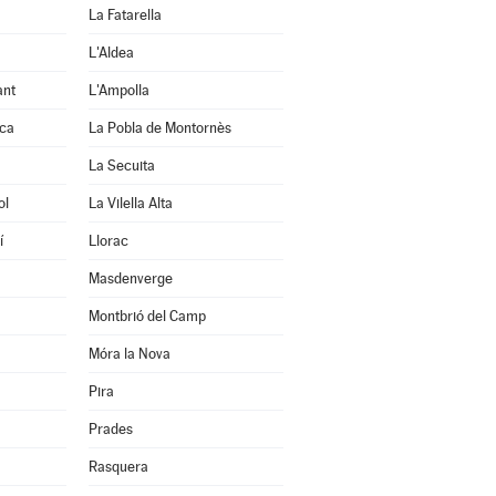
La Fatarella
L'Aldea
ant
L'Ampolla
uca
La Pobla de Montornès
La Secuita
ol
La Vilella Alta
í
Llorac
Masdenverge
Montbrió del Camp
Móra la Nova
Pira
Prades
Rasquera