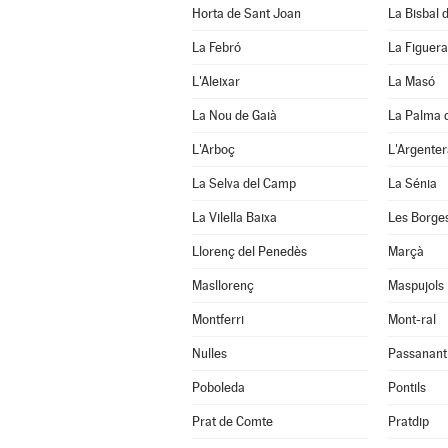
Horta de Sant Joan
La Bisbal d
La Febró
La Figuera
L'Aleixar
La Masó
La Nou de Gaià
La Palma 
L'Arboç
L'Argenter
La Selva del Camp
La Sénia
La Vilella Baixa
Les Borge
Llorenç del Penedès
Marçà
Masllorenç
Maspujols
Montferri
Mont-ral
Nulles
Passanant i
Poboleda
Pontils
Prat de Comte
Pratdip