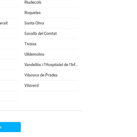
Riudecols
Roquetes
eralt
Santa Oliva
Savallà del Comtat
Tivissa
Ulldemolins
Vandellòs i l'Hospitalet de l'Infant
Vilanova de Prades
Vilaverd
a