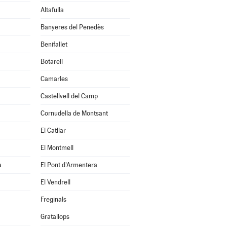
Altafulla
Banyeres del Penedès
Benifallet
Botarell
Camarles
Castellvell del Camp
Cornudella de Montsant
El Catllar
El Montmell
a
El Pont d'Armentera
El Vendrell
Freginals
Gratallops