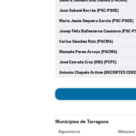
Sandra Janneth Díaz Ramos (PACMA)
Joan Sabaté Borràs (PSC-PSOE)
Maria Jesús Sequera Garcia (PSC-PSOE)
Josep Fèlix Ballesteros Casanova (PSC-P
Carlos Sánchez Ruiz (PACMA)
Manuela Perea Arroyo (PACMA)
José Estrada Cruz (IND) (PCPC)
Antonio Chapela Artime (RECORTES CE
Municipios de Tarragona
Aiguamúrcia
Albinyana