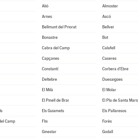
Alió
Almoster
Arnes
Ascó
Bellmunt del Priorat
Bellvei
Bonastre
Bot
Cabra del Camp
Calafell
Capçanes
Caseres
Constantí
Corbera d'Ebre
Deltebre
Duesaigües
El Milà
El Molar
El Pinell de Brai
El Pla de Santa Mari
ls
Els Guiamets
Els Pallaresos
 del Camp
Flix
Forès
Ginestar
Godall