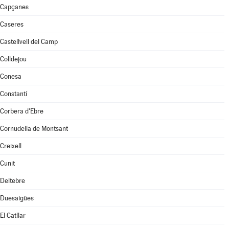
Capçanes
Caseres
Castellvell del Camp
Colldejou
Conesa
Constantí
Corbera d'Ebre
Cornudella de Montsant
Creixell
Cunit
Deltebre
Duesaigües
El Catllar