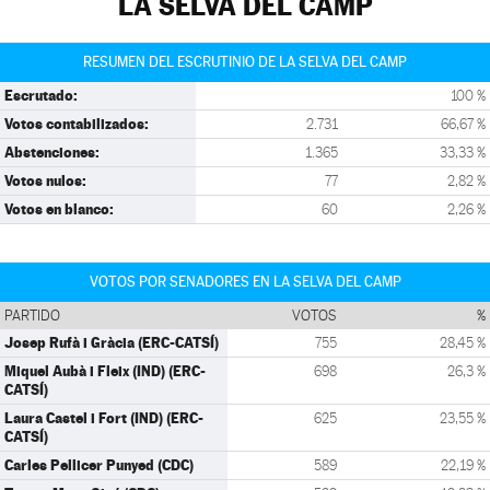
LA SELVA DEL CAMP
RESUMEN DEL ESCRUTINIO DE LA SELVA DEL CAMP
Escrutado:
100 %
Votos contabilizados:
2.731
66,67 %
Abstenciones:
1.365
33,33 %
Votos nulos:
77
2,82 %
Votos en blanco:
60
2,26 %
VOTOS POR SENADORES EN LA SELVA DEL CAMP
PARTIDO
VOTOS
%
Josep Rufà i Gràcia (ERC-CATSÍ)
755
28,45 %
Miquel Aubà i Fleix (IND) (ERC-
698
26,3 %
CATSÍ)
Laura Castel i Fort (IND) (ERC-
625
23,55 %
CATSÍ)
Carles Pellicer Punyed (CDC)
589
22,19 %