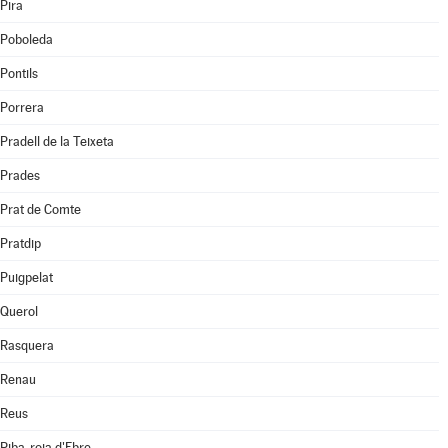
Pira
Poboleda
Pontils
Porrera
Pradell de la Teixeta
Prades
Prat de Comte
Pratdip
Puigpelat
Querol
Rasquera
Renau
Reus
Riba-roja d'Ebre