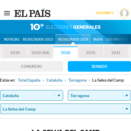
SUSCRÍBETE
10N | Eleccion
NOTICIAS
RESULTADOS 2023
RESULTADOS 2019
MAPA
ESCAÑOS POR 
2019
2019-28A
2016
2015
2011
CONGRESO
SENADO
Estás en:
Total España
»
Cataluña
»
Tarragona
»
La Selva del Camp