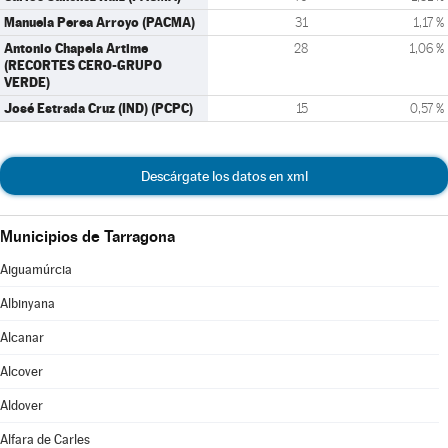
Manuela Perea Arroyo (PACMA)
31
1,17 %
Antonio Chapela Artime
28
1,06 %
(RECORTES CERO-GRUPO
VERDE)
José Estrada Cruz (IND) (PCPC)
15
0,57 %
Descárgate los datos en xml
Municipios de Tarragona
Aiguamúrcia
Albinyana
Alcanar
Alcover
Aldover
Alfara de Carles