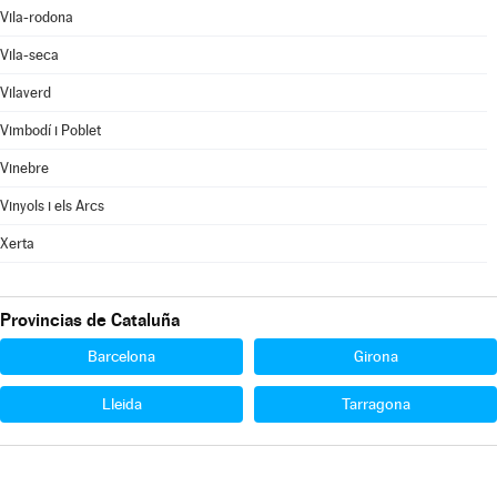
Vila-rodona
Vila-seca
Vilaverd
Vimbodí i Poblet
Vinebre
Vinyols i els Arcs
Xerta
Provincias de Cataluña
Barcelona
Girona
Lleida
Tarragona