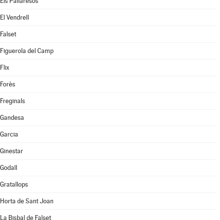
Els Pallaresos
El Vendrell
Falset
Figuerola del Camp
Flix
Forès
Freginals
Gandesa
Garcia
Ginestar
Godall
Gratallops
Horta de Sant Joan
La Bisbal de Falset