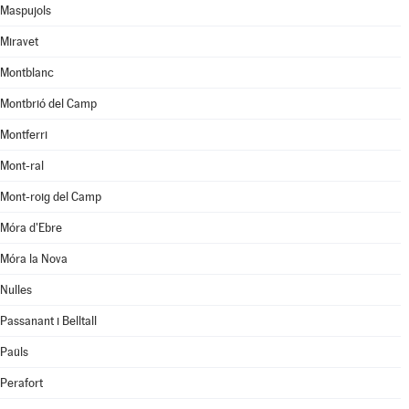
Maspujols
Miravet
Montblanc
Montbrió del Camp
Montferri
Mont-ral
Mont-roig del Camp
Móra d'Ebre
Móra la Nova
Nulles
Passanant i Belltall
Paüls
Perafort