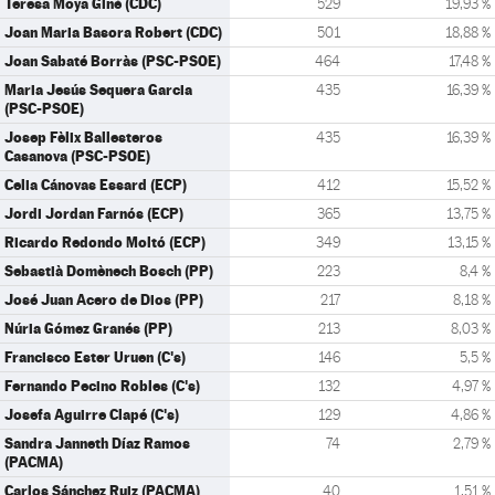
Teresa Moya Giné (CDC)
529
19,93 %
Joan Maria Basora Robert (CDC)
501
18,88 %
Joan Sabaté Borràs (PSC-PSOE)
464
17,48 %
Maria Jesús Sequera Garcia
435
16,39 %
(PSC-PSOE)
Josep Fèlix Ballesteros
435
16,39 %
Casanova (PSC-PSOE)
Celia Cánovas Essard (ECP)
412
15,52 %
Jordi Jordan Farnós (ECP)
365
13,75 %
Ricardo Redondo Moltó (ECP)
349
13,15 %
Sebastià Domènech Bosch (PP)
223
8,4 %
José Juan Acero de Dios (PP)
217
8,18 %
Núria Gómez Granés (PP)
213
8,03 %
Francisco Ester Uruen (C's)
146
5,5 %
Fernando Pecino Robles (C's)
132
4,97 %
Josefa Aguirre Clapé (C's)
129
4,86 %
Sandra Janneth Díaz Ramos
74
2,79 %
(PACMA)
Carlos Sánchez Ruiz (PACMA)
40
1,51 %