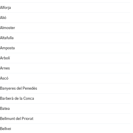
Alforja
Alió
Almoster
Altafulla
Amposta
Arbolí
Arnes
Ascó
Banyeres del Penedès
Barberà de la Conca
Batea
Bellmunt del Priorat
Bellvei