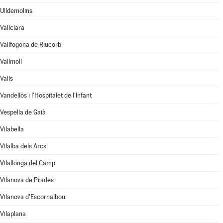
Ulldemolins
Vallclara
Vallfogona de Riucorb
Vallmoll
Valls
Vandellòs i l'Hospitalet de l'Infant
Vespella de Gaià
Vilabella
Vilalba dels Arcs
Vilallonga del Camp
Vilanova de Prades
Vilanova d'Escornalbou
Vilaplana