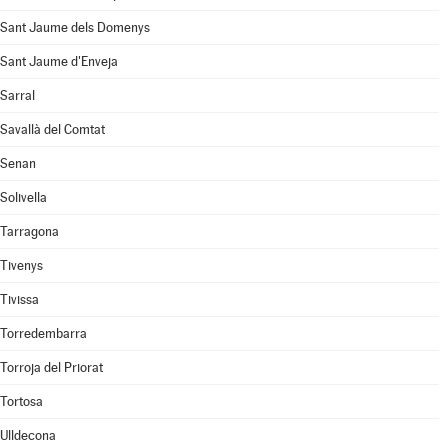
Sant Jaume dels Domenys
Sant Jaume d'Enveja
Sarral
Savallà del Comtat
Senan
Solivella
Tarragona
Tivenys
Tivissa
Torredembarra
Torroja del Priorat
Tortosa
Ulldecona