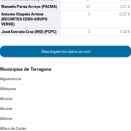
Manuela Perea Arroyo (PACMA)
13
1,01 %
Antonio Chapela Artime
3
0,23 %
(RECORTES CERO-GRUPO
VERDE)
José Estrada Cruz (IND) (PCPC)
2
0,16 %
Descárgate los datos en xml
Municipios de Tarragona
Aiguamúrcia
Albinyana
Alcanar
Alcover
Aldover
Alfara de Carles