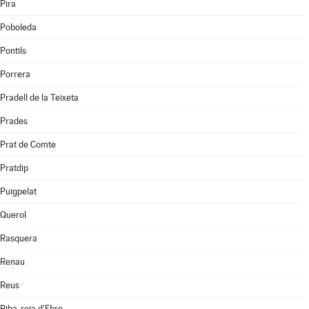
Pira
Poboleda
Pontils
Porrera
Pradell de la Teixeta
Prades
Prat de Comte
Pratdip
Puigpelat
Querol
Rasquera
Renau
Reus
Riba-roja d'Ebre