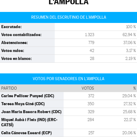
L'AMPOLLA
RESUMEN DEL ESCRUTINIO DE L'AMPOLLA
Escrutado:
100 %
Votos contabilizados:
1.323
62,94 %
Abstenciones:
779
37,06 %
Votos nulos:
42
3,17 %
Votos en blanco:
28
2,19 %
VOTOS POR SENADORES EN L'AMPOLLA
PARTIDO
VOTOS
%
Carles Pellicer Punyed (CDC)
372
29,04 %
Teresa Moya Giné (CDC)
350
27,32 %
Joan Maria Basora Robert (CDC)
329
25,68 %
Miquel Aubà i Fleix (IND) (ERC-
284
22,17 %
CATSÍ)
Celia Cánovas Essard (ECP)
257
20,06 %