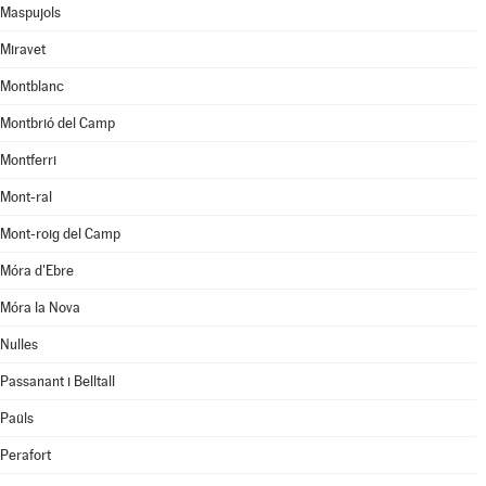
Maspujols
Miravet
Montblanc
Montbrió del Camp
Montferri
Mont-ral
Mont-roig del Camp
Móra d'Ebre
Móra la Nova
Nulles
Passanant i Belltall
Paüls
Perafort