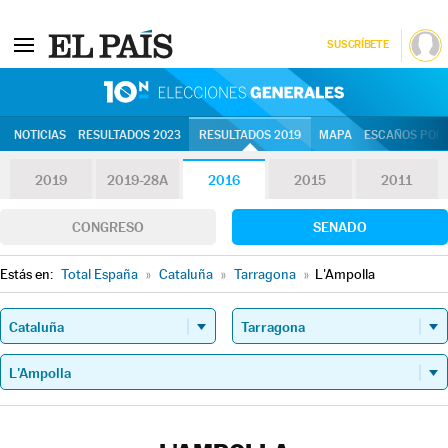
SUSCRÍBETE
10N | Eleccion
NOTICIAS
RESULTADOS 2023
RESULTADOS 2019
MAPA
ESCAÑOS POR 
2019
2019-28A
2016
2015
2011
CONGRESO
SENADO
Estás en:
Total España
»
Cataluña
»
Tarragona
»
L'Ampolla