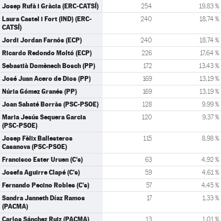
Josep Rufà i Gràcia (ERC-CATSÍ)
254
19,83 %
Laura Castel i Fort (IND) (ERC-
240
18,74 %
CATSÍ)
Jordi Jordan Farnós (ECP)
240
18,74 %
Ricardo Redondo Moltó (ECP)
226
17,64 %
Sebastià Domènech Bosch (PP)
172
13,43 %
José Juan Acero de Dios (PP)
169
13,19 %
Núria Gómez Granés (PP)
169
13,19 %
Joan Sabaté Borràs (PSC-PSOE)
128
9,99 %
Maria Jesús Sequera Garcia
120
9,37 %
(PSC-PSOE)
Josep Fèlix Ballesteros
115
8,98 %
Casanova (PSC-PSOE)
Francisco Ester Uruen (C's)
63
4,92 %
Josefa Aguirre Clapé (C's)
59
4,61 %
Fernando Pecino Robles (C's)
57
4,45 %
Sandra Janneth Díaz Ramos
17
1,33 %
(PACMA)
Carlos Sánchez Ruiz (PACMA)
13
1,01 %