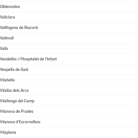
Ulldemolins
Vallclara
Vallfogona de Riucorb
Vallmoll
Valls
Vandellòs i l'Hospitalet de l'Infant
Vespella de Gaià
Vilabella
Vilalba dels Arcs
Vilallonga del Camp
Vilanova de Prades
Vilanova d'Escornalbou
Vilaplana