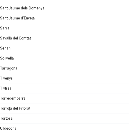
Sant Jaume dels Domenys
Sant Jaume d'Enveja
Sarral
Savallà del Comtat
Senan
Solivella
Tarragona
Tivenys
Tivissa
Torredembarra
Torroja del Priorat
Tortosa
Ulldecona