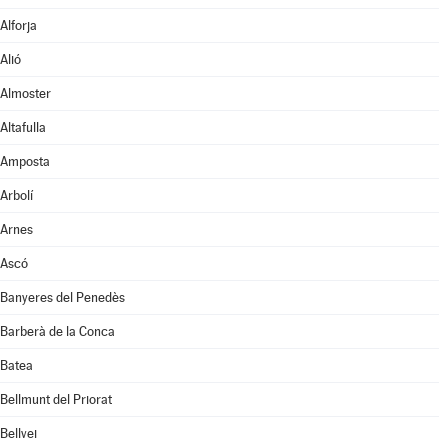
Alforja
Alió
Almoster
Altafulla
Amposta
Arbolí
Arnes
Ascó
Banyeres del Penedès
Barberà de la Conca
Batea
Bellmunt del Priorat
Bellvei