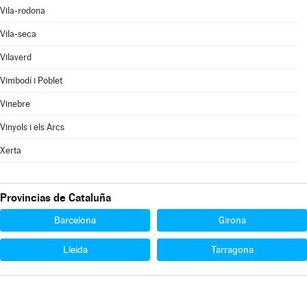
Vila-rodona
Vila-seca
Vilaverd
Vimbodí i Poblet
Vinebre
Vinyols i els Arcs
Xerta
Provincias de Cataluña
Barcelona
Girona
Lleida
Tarragona