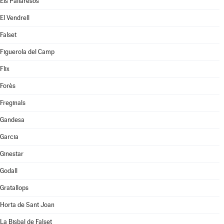
Els Pallaresos
El Vendrell
Falset
Figuerola del Camp
Flix
Forès
Freginals
Gandesa
Garcia
Ginestar
Godall
Gratallops
Horta de Sant Joan
La Bisbal de Falset