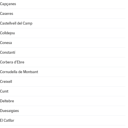
Capçanes
Caseres
Castellvell del Camp
Colldejou
Conesa
Constantí
Corbera d'Ebre
Cornudella de Montsant
Creixell
Cunit
Deltebre
Duesaigües
El Catllar