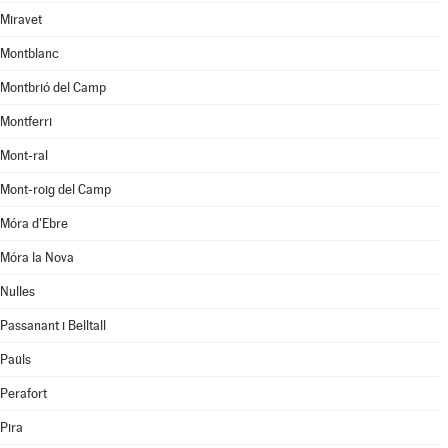
Miravet
Montblanc
Montbrió del Camp
Montferri
Mont-ral
Mont-roig del Camp
Móra d'Ebre
Móra la Nova
Nulles
Passanant i Belltall
Paüls
Perafort
Pira