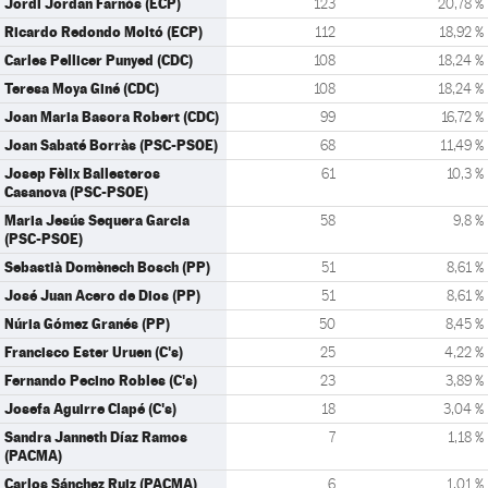
Jordi Jordan Farnós (ECP)
123
20,78 %
Ricardo Redondo Moltó (ECP)
112
18,92 %
Carles Pellicer Punyed (CDC)
108
18,24 %
Teresa Moya Giné (CDC)
108
18,24 %
Joan Maria Basora Robert (CDC)
99
16,72 %
Joan Sabaté Borràs (PSC-PSOE)
68
11,49 %
Josep Fèlix Ballesteros
61
10,3 %
Casanova (PSC-PSOE)
Maria Jesús Sequera Garcia
58
9,8 %
(PSC-PSOE)
Sebastià Domènech Bosch (PP)
51
8,61 %
José Juan Acero de Dios (PP)
51
8,61 %
Núria Gómez Granés (PP)
50
8,45 %
Francisco Ester Uruen (C's)
25
4,22 %
Fernando Pecino Robles (C's)
23
3,89 %
Josefa Aguirre Clapé (C's)
18
3,04 %
Sandra Janneth Díaz Ramos
7
1,18 %
(PACMA)
Carlos Sánchez Ruiz (PACMA)
6
1,01 %