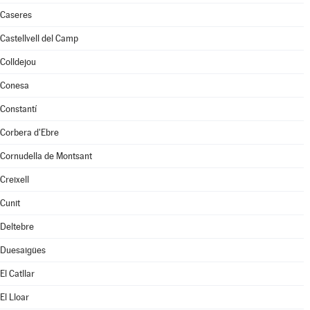
Caseres
Castellvell del Camp
Colldejou
Conesa
Constantí
Corbera d'Ebre
Cornudella de Montsant
Creixell
Cunit
Deltebre
Duesaigües
El Catllar
El Lloar