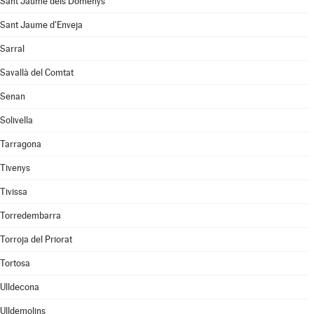
Sant Jaume dels Domenys
Sant Jaume d'Enveja
Sarral
Savallà del Comtat
Senan
Solivella
Tarragona
Tivenys
Tivissa
Torredembarra
Torroja del Priorat
Tortosa
Ulldecona
Ulldemolins