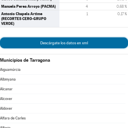
Manuela Perea Arroyo (PACMA)
4
0,68 %
Antonio Chapela Artime
1
0,17 %
(RECORTES CERO-GRUPO
VERDE)
Descárgate los datos en xml
Municipios de Tarragona
Aiguamúrcia
Albinyana
Alcanar
Alcover
Aldover
Alfara de Carles
Alforja