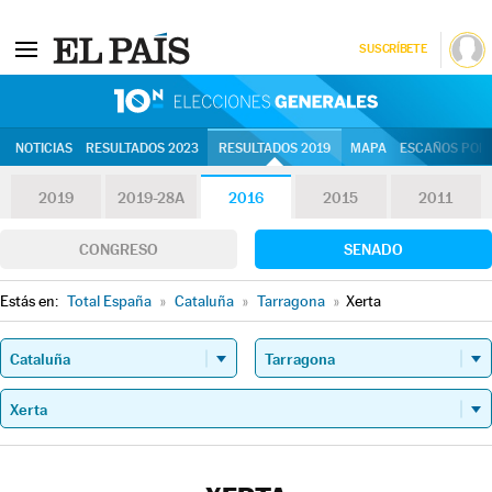
SUSCRÍBETE
10N | Eleccion
NOTICIAS
RESULTADOS 2023
RESULTADOS 2019
MAPA
ESCAÑOS POR 
2019
2019-28A
2016
2015
2011
CONGRESO
SENADO
Estás en:
Total España
»
Cataluña
»
Tarragona
»
Xerta