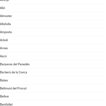
Alió
Almoster
Altafulla
Amposta
Arbolí
Arnes
Ascó
Banyeres del Penedès
Barberà de la Conca
Batea
Bellmunt del Priorat
Bellvei
Benifallet