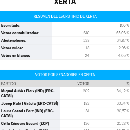
XERTA
RESUMEN DEL ESCRUTINIO DE XERTA
Escrutado:
100 %
Votos contabilizados:
610
65,03 %
Abstenciones:
328
34,97 %
Votos nulos:
18
2,95 %
Votos en blanco:
24
4,05 %
VOTOS POR SENADORES EN XERTA
PARTIDO
VOTOS
%
Miquel Aubà i Fleix (IND) (ERC-
202
34,12 %
CATSÍ)
Josep Rufà i Gràcia (ERC-CATSÍ)
182
30,74 %
Laura Castel i Fort (IND) (ERC-
181
30,57 %
CATSÍ)
Celia Cánovas Essard (ECP)
126
21,28 %