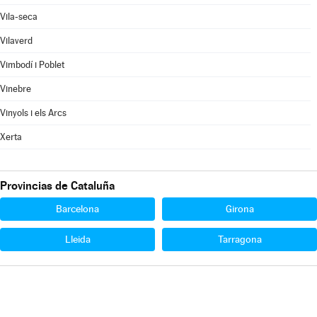
Vila-seca
Vilaverd
Vimbodí i Poblet
Vinebre
Vinyols i els Arcs
Xerta
Provincias de Cataluña
Barcelona
Girona
Lleida
Tarragona