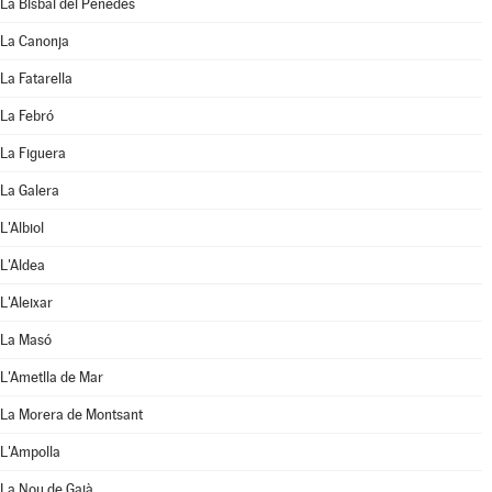
La Bisbal del Penedès
La Canonja
La Fatarella
La Febró
La Figuera
La Galera
L'Albiol
L'Aldea
L'Aleixar
La Masó
L'Ametlla de Mar
La Morera de Montsant
L'Ampolla
La Nou de Gaià