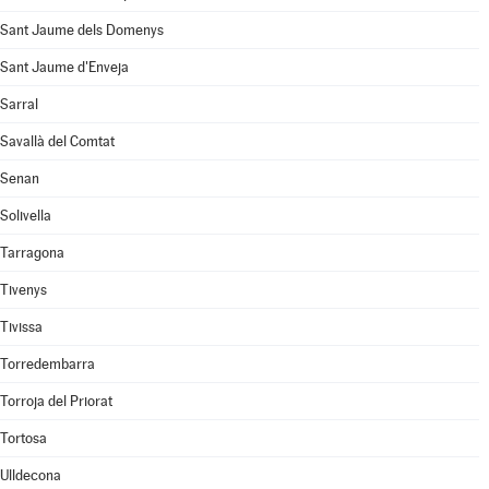
Sant Jaume dels Domenys
Sant Jaume d'Enveja
Sarral
Savallà del Comtat
Senan
Solivella
Tarragona
Tivenys
Tivissa
Torredembarra
Torroja del Priorat
Tortosa
Ulldecona