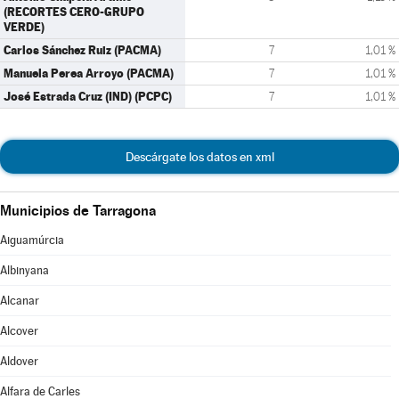
(RECORTES CERO-GRUPO
VERDE)
Carlos Sánchez Ruiz (PACMA)
7
1,01 %
Manuela Perea Arroyo (PACMA)
7
1,01 %
José Estrada Cruz (IND) (PCPC)
7
1,01 %
Descárgate los datos en xml
Municipios de Tarragona
Aiguamúrcia
Albinyana
Alcanar
Alcover
Aldover
Alfara de Carles