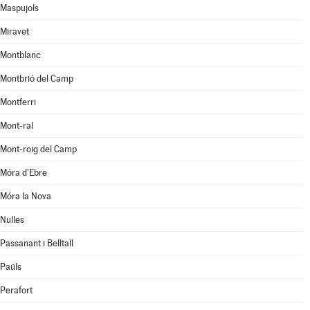
Maspujols
Miravet
Montblanc
Montbrió del Camp
Montferri
Mont-ral
Mont-roig del Camp
Móra d'Ebre
Móra la Nova
Nulles
Passanant i Belltall
Paüls
Perafort