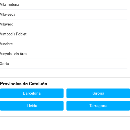
Vila-rodona
Vila-seca
Vilaverd
Vimbodí i Poblet
Vinebre
Vinyols i els Arcs
Xerta
Provincias de Cataluña
Barcelona
Girona
Lleida
Tarragona