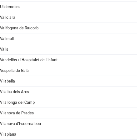
Ulldemolins
Vallclara
Vallfogona de Riucorb
Vallmoll
Valls
Vandellòs i l'Hospitalet de l'Infant
Vespella de Gaià
Vilabella
Vilalba dels Arcs
Vilallonga del Camp
Vilanova de Prades
Vilanova d'Escornalbou
Vilaplana