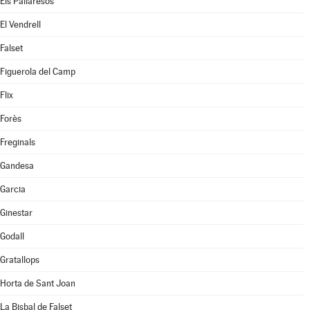
Els Pallaresos
El Vendrell
Falset
Figuerola del Camp
Flix
Forès
Freginals
Gandesa
Garcia
Ginestar
Godall
Gratallops
Horta de Sant Joan
La Bisbal de Falset