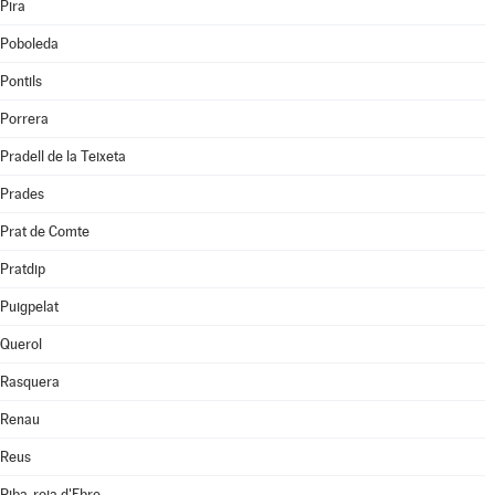
Pira
Poboleda
Pontils
Porrera
Pradell de la Teixeta
Prades
Prat de Comte
Pratdip
Puigpelat
Querol
Rasquera
Renau
Reus
Riba-roja d'Ebre