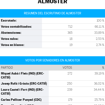
ALMOSTER
RESUMEN DEL ESCRUTINIO DE ALMOSTER
Escrutado:
100 %
Votos contabilizados:
712
66,11 %
Abstenciones:
365
33,89 %
Votos nulos:
18
2,53 %
Votos en blanco:
19
2,74 %
VOTOS POR SENADORES EN ALMOSTER
PARTIDO
VOTOS
%
Miquel Aubà i Fleix (IND) (ERC-
272
39,19 %
CATSÍ)
Josep Rufà i Gràcia (ERC-CATSÍ)
250
36,02 %
Laura Castel i Fort (IND) (ERC-
239
34,44 %
CATSÍ)
Carles Pellicer Punyed (CDC)
179
25,79 %