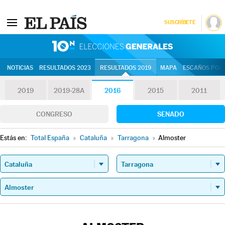
SUSCRÍBETE
10N | Eleccion
NOTICIAS
RESULTADOS 2023
RESULTADOS 2019
MAPA
ESCAÑOS POR 
2019
2019-28A
2016
2015
2011
CONGRESO
SENADO
Estás en:
Total España
»
Cataluña
»
Tarragona
»
Almoster