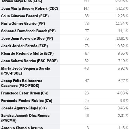
Teresa Moya Giné (CDC)
160
23,05 %
Joan Maria Basora Robert (CDC)
147
21,18 %
Celia Cánovas Essard (ECP)
85
12,25 %
Núria Gómez Granés (PP)
78
11,24 %
Sebastià Domènech Bosch (PP)
77
11,1 %
José Juan Acero de Dios (PP)
75
10,81 %
Jordi Jordan Farnós (ECP)
73
10,52 %
Ricardo Redondo Moltó (ECP)
67
9,65 %
Joan Sabaté Borràs (PSC-PSOE)
52
7,49 %
Maria Jesús Sequera Garcia
48
6,92 %
(PSC-PSOE)
Josep Fèlix Ballesteros
47
6,77 %
Casanova (PSC-PSOE)
Francisco Ester Uruen (C's)
28
4,03 %
Fernando Pecino Robles (C's)
25
3,6 %
Josefa Aguirre Clapé (C's)
24
3,46 %
Sandra Janneth Díaz Ramos
16
2,31 %
(PACMA)
Antonio Chapela Artime
8
1,15 %