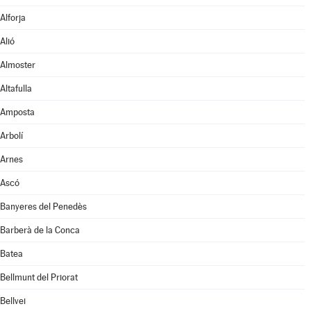
Alforja
Alió
Almoster
Altafulla
Amposta
Arbolí
Arnes
Ascó
Banyeres del Penedès
Barberà de la Conca
Batea
Bellmunt del Priorat
Bellvei