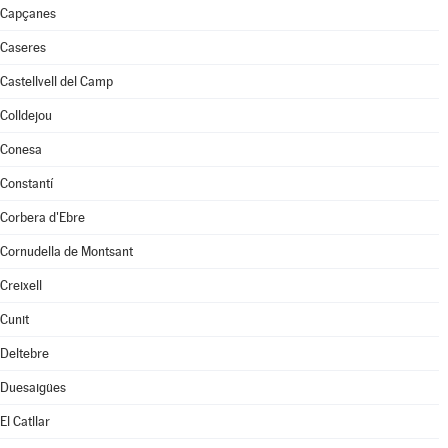
Capçanes
Caseres
Castellvell del Camp
Colldejou
Conesa
Constantí
Corbera d'Ebre
Cornudella de Montsant
Creixell
Cunit
Deltebre
Duesaigües
El Catllar