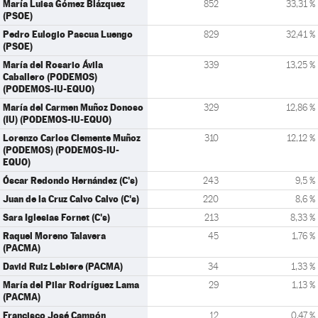
María Luisa Gómez Blázquez
852
33,31 %
(PSOE)
Pedro Eulogio Pascua Luengo
829
32,41 %
(PSOE)
María del Rosario Ávila
339
13,25 %
Caballero (PODEMOS)
(PODEMOS-IU-EQUO)
María del Carmen Muñoz Donoso
329
12,86 %
(IU) (PODEMOS-IU-EQUO)
Lorenzo Carlos Clemente Muñoz
310
12,12 %
(PODEMOS) (PODEMOS-IU-
EQUO)
Óscar Redondo Hernández (C's)
243
9,5 %
Juan de la Cruz Calvo Calvo (C's)
220
8,6 %
Sara Iglesias Fornet (C's)
213
8,33 %
Raquel Moreno Talavera
45
1,76 %
(PACMA)
David Ruiz Lebiere (PACMA)
34
1,33 %
María del Pilar Rodríguez Lama
29
1,13 %
(PACMA)
Francisco José Campón
12
0,47 %