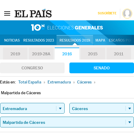
SUSCRÍBETE
10N | Eleccion
NOTICIAS
RESULTADOS 2023
RESULTADOS 2019
MAPA
ESCAÑOS POR 
2019
2019-28A
2016
2015
2011
CONGRESO
SENADO
Estás en:
Total España
»
Extremadura
»
Cáceres
»
Malpartida de Cáceres