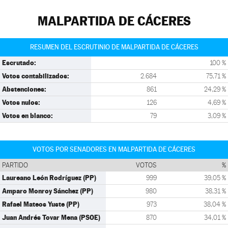
MALPARTIDA DE CÁCERES
RESUMEN DEL ESCRUTINIO DE MALPARTIDA DE CÁCERES
Escrutado:
100 %
Votos contabilizados:
2.684
75,71 %
Abstenciones:
861
24,29 %
Votos nulos:
126
4,69 %
Votos en blanco:
79
3,09 %
VOTOS POR SENADORES EN MALPARTIDA DE CÁCERES
PARTIDO
VOTOS
%
Laureano León Rodríguez (PP)
999
39,05 %
Amparo Monroy Sánchez (PP)
980
38,31 %
Rafael Mateos Yuste (PP)
973
38,04 %
Juan Andrés Tovar Mena (PSOE)
870
34,01 %