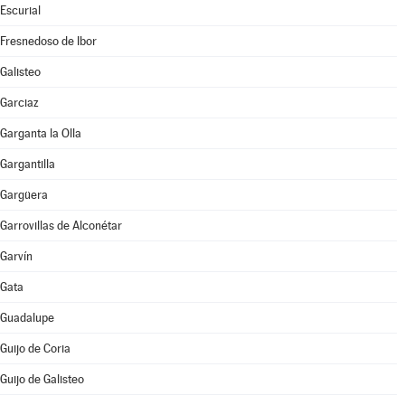
Escurial
Fresnedoso de Ibor
Galisteo
Garciaz
Garganta la Olla
Gargantilla
Gargüera
Garrovillas de Alconétar
Garvín
Gata
Guadalupe
Guijo de Coria
Guijo de Galisteo