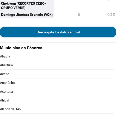
Chekroun (RECORTES CERO-
GRUPO VERDE)
Domingo Jiménez Granado (VOX)
5
0,2 %
Descárgate los datos en xml
Municipios de Cáceres
Abadía
Abertura
Acebo
Acehúche
Aceituna
Ahigal
Alagón del Río