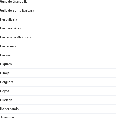
Guijo de Granadilla
Guijo de Santa Bárbara
Herguijuela
Hernán-Pérez
Herrera de Alcántara
Herreruela
Hervás
Higuera
Hinojal
Holguera
Hoyos
Huélaga
Ibahernando
Jaraicejo