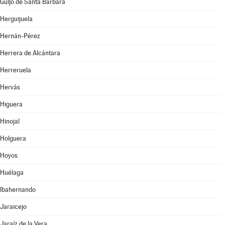
Guijo de Santa Bárbara
Herguijuela
Hernán-Pérez
Herrera de Alcántara
Herreruela
Hervás
Higuera
Hinojal
Holguera
Hoyos
Huélaga
Ibahernando
Jaraicejo
Jaraíz de la Vera