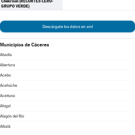
Chekroun (RECORTES CERO-
GRUPO VERDE)
Descárgate los datos en xml
Municipios de Cáceres
Abadía
Abertura
Acebo
Acehúche
Aceituna
Ahigal
Alagón del Río
Albalá