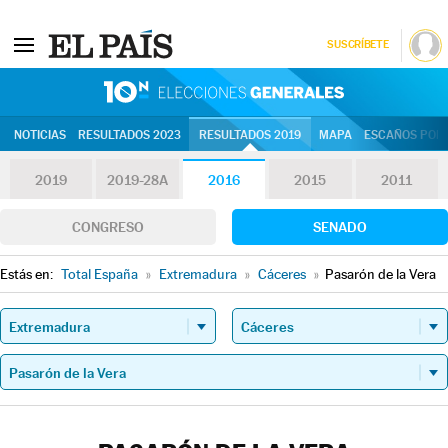
SUSCRÍBETE
10N | Eleccion
NOTICIAS
RESULTADOS 2023
RESULTADOS 2019
MAPA
ESCAÑOS POR 
2019
2019-28A
2016
2015
2011
CONGRESO
SENADO
Estás en:
Total España
»
Extremadura
»
Cáceres
»
Pasarón de la Vera