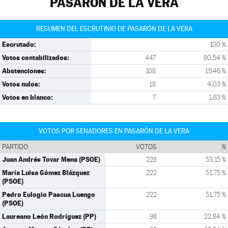
PASARÓN DE LA VERA
RESUMEN DEL ESCRUTINIO DE PASARÓN DE LA VERA
Escrutado:
100 %
Votos contabilizados:
447
80,54 %
Abstenciones:
108
19,46 %
Votos nulos:
18
4,03 %
Votos en blanco:
7
1,63 %
VOTOS POR SENADORES EN PASARÓN DE LA VERA
PARTIDO
VOTOS
%
Juan Andrés Tovar Mena (PSOE)
228
53,15 %
María Luisa Gómez Blázquez
222
51,75 %
(PSOE)
Pedro Eulogio Pascua Luengo
222
51,75 %
(PSOE)
Laureano León Rodríguez (PP)
98
22,84 %