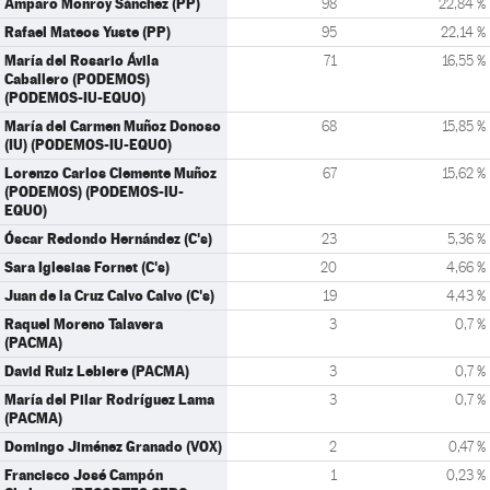
Amparo Monroy Sánchez (PP)
98
22,84 %
Rafael Mateos Yuste (PP)
95
22,14 %
María del Rosario Ávila
71
16,55 %
Caballero (PODEMOS)
(PODEMOS-IU-EQUO)
María del Carmen Muñoz Donoso
68
15,85 %
(IU) (PODEMOS-IU-EQUO)
Lorenzo Carlos Clemente Muñoz
67
15,62 %
(PODEMOS) (PODEMOS-IU-
EQUO)
Óscar Redondo Hernández (C's)
23
5,36 %
Sara Iglesias Fornet (C's)
20
4,66 %
Juan de la Cruz Calvo Calvo (C's)
19
4,43 %
Raquel Moreno Talavera
3
0,7 %
(PACMA)
David Ruiz Lebiere (PACMA)
3
0,7 %
María del Pilar Rodríguez Lama
3
0,7 %
(PACMA)
Domingo Jiménez Granado (VOX)
2
0,47 %
Francisco José Campón
1
0,23 %