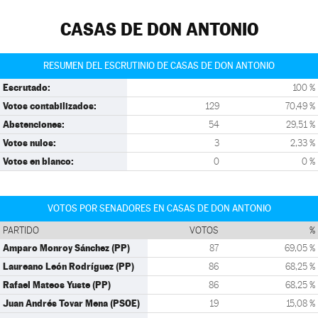
CASAS DE DON ANTONIO
RESUMEN DEL ESCRUTINIO DE CASAS DE DON ANTONIO
Escrutado:
100 %
Votos contabilizados:
129
70,49 %
Abstenciones:
54
29,51 %
Votos nulos:
3
2,33 %
Votos en blanco:
0
0 %
VOTOS POR SENADORES EN CASAS DE DON ANTONIO
PARTIDO
VOTOS
%
Amparo Monroy Sánchez (PP)
87
69,05 %
Laureano León Rodríguez (PP)
86
68,25 %
Rafael Mateos Yuste (PP)
86
68,25 %
Juan Andrés Tovar Mena (PSOE)
19
15,08 %