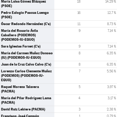
María Luisa Gómez Blázquez
18
14,29 %
(PSOE)
Pedro Eulogio Pascua Luengo
16
12,7 %
(PSOE)
Óscar Redondo Hernández (C's)
11
8,73 %
María del Rosario Ávila
9
7,14 %
Caballero (PODEMOS)
(PODEMOS-IU-EQUO)
Sara Iglesias Fornet (C's)
9
7,14 %
María del Carmen Muñoz Donoso
8
6,35 %
(IU) (PODEMOS-IU-EQUO)
Juan de la Cruz Calvo Calvo (C's)
8
6,35 %
Lorenzo Carlos Clemente Muñoz
7
5,56 %
(PODEMOS) (PODEMOS-IU-
EQUO)
Raquel Moreno Talavera
5
3,97 %
(PACMA)
María del Pilar Rodríguez Lama
4
3,17 %
(PACMA)
David Ruiz Lebiere (PACMA)
3
2,38 %
Francisco José Campón
1
0,79 %