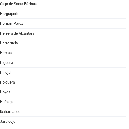
Guijo de Santa Bárbara
Herguijuela
Hernán-Pérez
Herrera de Alcántara
Herreruela
Hervás
Higuera
Hinojal
Holguera
Hoyos
Huélaga
Ibahernando
Jaraicejo