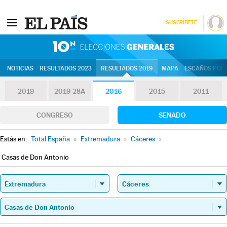
SUSCRÍBETE
10N | Eleccion
NOTICIAS
RESULTADOS 2023
RESULTADOS 2019
MAPA
ESCAÑOS POR 
2019
2019-28A
2016
2015
2011
CONGRESO
SENADO
Estás en:
Total España
»
Extremadura
»
Cáceres
»
Casas de Don Antonio