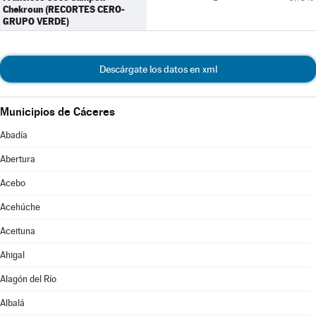
Chekroun (RECORTES CERO-
GRUPO VERDE)
Descárgate los datos en xml
Municipios de Cáceres
Abadía
Abertura
Acebo
Acehúche
Aceituna
Ahigal
Alagón del Río
Albalá