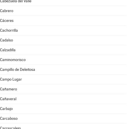
Cabezuela del Valle
Cabrero
Cáceres
Cachorrilla
Cadalso
Calzadilla
Caminomorisco
Campillo de Deleitosa
Campo Lugar
Cañamero
Cañaveral
Carbajo
Carcaboso
Carrascalejo