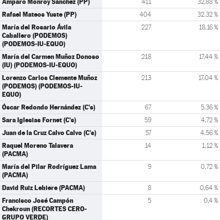
Amparo Monroy Sánchez (PP)
411
32,88 %
Rafael Mateos Yuste (PP)
404
32,32 %
María del Rosario Ávila
227
18,16 %
Caballero (PODEMOS)
(PODEMOS-IU-EQUO)
María del Carmen Muñoz Donoso
218
17,44 %
(IU) (PODEMOS-IU-EQUO)
Lorenzo Carlos Clemente Muñoz
213
17,04 %
(PODEMOS) (PODEMOS-IU-
EQUO)
Óscar Redondo Hernández (C's)
67
5,36 %
Sara Iglesias Fornet (C's)
59
4,72 %
Juan de la Cruz Calvo Calvo (C's)
57
4,56 %
Raquel Moreno Talavera
14
1,12 %
(PACMA)
María del Pilar Rodríguez Lama
9
0,72 %
(PACMA)
David Ruiz Lebiere (PACMA)
8
0,64 %
Francisco José Campón
5
0,4 %
Chekroun (RECORTES CERO-
GRUPO VERDE)