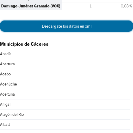
Domingo Jiménez Granado (VOX)
1
0,08 %
Descárgate los datos en xml
Municipios de Cáceres
Abadía
Abertura
Acebo
Acehúche
Aceituna
Ahigal
Alagón del Río
Albalá