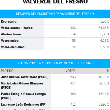
VALVERDE DEL FRESNO
RESUMEN DEL ESCRUTINIO DE VALVERDE DEL FRESNO
Escrutado:
100 %
Votos contabilizados:
1.306
64,65 %
Abstenciones:
714
35,35 %
Votos nulos:
56
4,29 %
Votos en blanco:
32
2,56 %
VOTOS POR SENADORES EN VALVERDE DEL FRESNO
PARTIDO
VOTOS
%
Juan Andrés Tovar Mena (PSOE)
506
40,48 %
María Luisa Gómez Blázquez
497
39,76 %
(PSOE)
Pedro Eulogio Pascua Luengo
488
39,04 %
(PSOE)
Laureano León Rodríguez (PP)
412
32,96 %