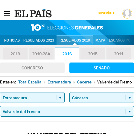
SUSCRÍBETE
10N | Eleccion
NOTICIAS
RESULTADOS 2023
RESULTADOS 2019
MAPA
ESCAÑOS POR 
2019
2019-28A
2016
2015
2011
CONGRESO
SENADO
Estás en:
Total España
»
Extremadura
»
Cáceres
»
Valverde del Fresno