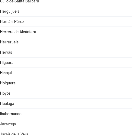
Guijo de Santa Bárbara
Herguijuela
Hernán-Pérez
Herrera de Alcántara
Herreruela
Hervás
Higuera
Hinojal
Holguera
Hoyos
Huélaga
Ibahernando
Jaraicejo
Jaraíz de la Vera