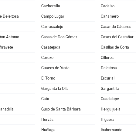
Cachorrilla
Cadalso
e Deleitosa
Campo Lugar
Cañamero
o
Carrascalejo
Casar de Cáceres
Don Antonio
Casas de Don Gómez
Casas del Castañar
Miravete
Casatejada
Casillas de Coria
Cerezo
Cilleros
Cuacos de Yuste
Deleitosa
El Torno
Escurial
Garganta la Olla
Gargantilla
Gata
Guadalupe
ranadilla
Guijo de Santa Bárbara
Herguijuela
a
Hervás
Higuera
Huélaga
Ibahernando