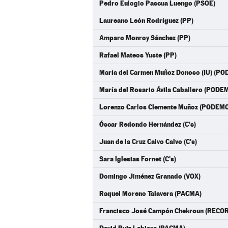
Pedro Eulogio Pascua Luengo (PSOE)
Laureano León Rodríguez (PP)
Amparo Monroy Sánchez (PP)
Rafael Mateos Yuste (PP)
María del Carmen Muñoz Donoso (IU) (P
María del Rosario Ávila Caballero (PO
Lorenzo Carlos Clemente Muñoz (PODEM
Óscar Redondo Hernández (C's)
Juan de la Cruz Calvo Calvo (C's)
Sara Iglesias Fornet (C's)
Domingo Jiménez Granado (VOX)
Raquel Moreno Talavera (PACMA)
Francisco José Campón Chekroun (REC