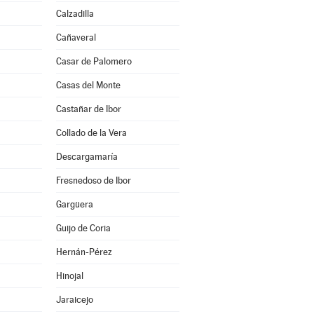
Calzadilla
Cañaveral
Casar de Palomero
Casas del Monte
Castañar de Ibor
Collado de la Vera
Descargamaría
Fresnedoso de Ibor
Gargüera
Guijo de Coria
Hernán-Pérez
Hinojal
Jaraicejo