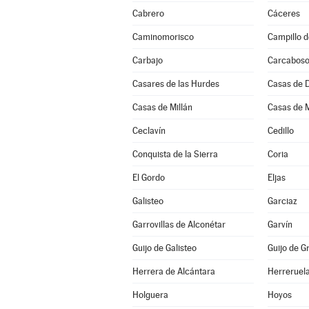
Cabrero
Cáceres
Caminomorisco
Campillo d
Carbajo
Carcabos
Casares de las Hurdes
Casas de 
Casas de Millán
Casas de 
Ceclavín
Cedillo
Conquista de la Sierra
Coria
El Gordo
Eljas
Galisteo
Garciaz
Garrovillas de Alconétar
Garvín
Guijo de Galisteo
Guijo de G
Herrera de Alcántara
Herreruel
Holguera
Hoyos