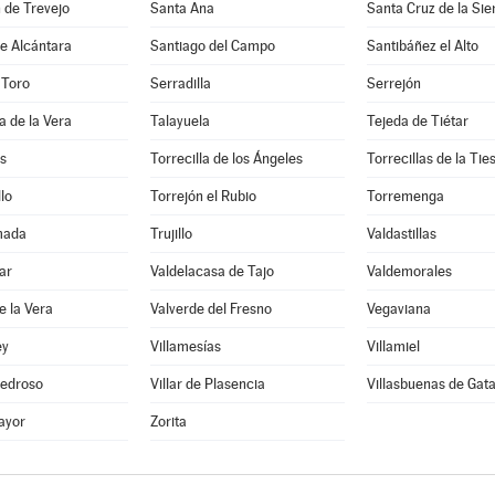
 de Trevejo
Santa Ana
Santa Cruz de la Sie
e Alcántara
Santiago del Campo
Santibáñez el Alto
 Toro
Serradilla
Serrejón
a de la Vera
Talayuela
Tejeda de Tiétar
s
Torrecilla de los Ángeles
Torrecillas de la Tie
lo
Torrejón el Rubio
Torremenga
mada
Trujillo
Valdastillas
ar
Valdelacasa de Tajo
Valdemorales
e la Vera
Valverde del Fresno
Vegaviana
ey
Villamesías
Villamiel
 Pedroso
Villar de Plasencia
Villasbuenas de Gat
ayor
Zorita