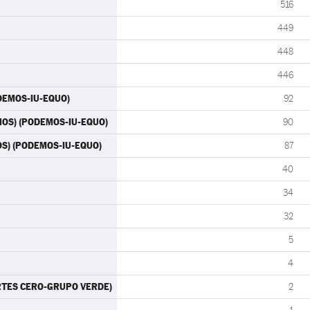
516
449
448
446
ODEMOS-IU-EQUO)
92
DEMOS) (PODEMOS-IU-EQUO)
90
OS) (PODEMOS-IU-EQUO)
87
40
34
32
5
4
ORTES CERO-GRUPO VERDE)
2