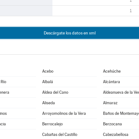
1
1
Descárgate los datos en xml
Acebo
Acehúche
 Río
Albalá
Alcántara
enera
Aldea del Cano
Aldeanueva de la Ve
Aliseda
Almaraz
inos
Arroyomolinos de la Vera
Baños de Montemay
cia
Berrocalejo
Berzocana
Cabañas del Castillo
Cabezabellosa