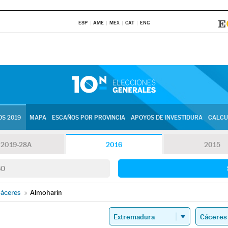
ESP
AME
MEX
CAT
ENG
S 2019
MAPA
ESCAÑOS POR PROVINCIA
APOYOS DE INVESTIDURA
CALCU
2019-28A
2016
2015
SO
áceres
»
Almoharín