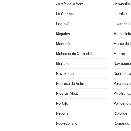
Jaraíz de la Vera
Jarandilla
La Cumbre
Ladrillar
Logrosán
Losar de l
Majadas
Malpartid
Membrío
Mesas de I
Mohedas de Granadilla
Monroy
Morcillo
Navaconc
Navezuelas
Nuñomora
Pedroso de Acim
Peraleda d
Piedras Albas
Pinofranq
Portaje
Portezuel
Rebollar
Riolobos
Robledollano
Romangor