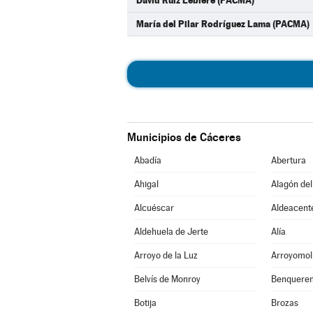
David Ruiz Lebiere (PACMA)
María del Pilar Rodríguez Lama (PACMA)
Municipios de Cáceres
Abadía
Abertura
Ahigal
Alagón del
Alcuéscar
Aldeacent
Aldehuela de Jerte
Alía
Arroyo de la Luz
Arroyomol
Belvís de Monroy
Benqueren
Botija
Brozas