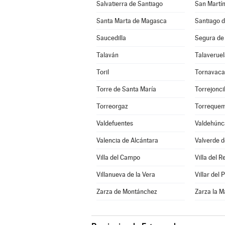
Salvatierra de Santiago
San Martín
Santa Marta de Magasca
Santiago d
Saucedilla
Segura de
Talaván
Talaveruel
Toril
Tornavaca
Torre de Santa María
Torrejoncil
Torreorgaz
Torreque
Valdefuentes
Valdehúnc
Valencia de Alcántara
Valverde d
Villa del Campo
Villa del R
Villanueva de la Vera
Villar del
Zarza de Montánchez
Zarza la M