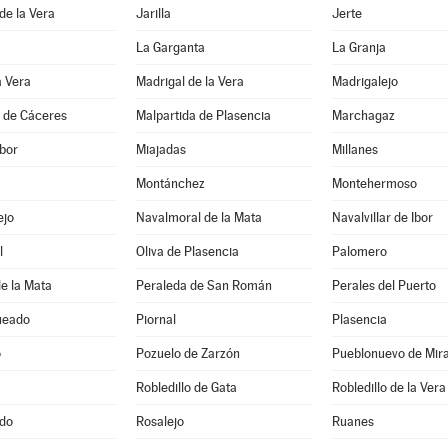
 de la Vera
Jarilla
Jerte
La Garganta
La Granja
a Vera
Madrigal de la Vera
Madrigalejo
a de Cáceres
Malpartida de Plasencia
Marchagaz
bor
Miajadas
Millanes
Montánchez
Montehermoso
ejo
Navalmoral de la Mata
Navalvillar de Ibor
l
Oliva de Plasencia
Palomero
e la Mata
Peraleda de San Román
Perales del Puerto
ueado
Piornal
Plasencia
o
Pozuelo de Zarzón
Pueblonuevo de Mir
Robledillo de Gata
Robledillo de la Vera
do
Rosalejo
Ruanes