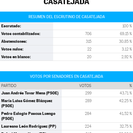
CASATEJADA
RESUMEN DEL ESCRUTINIO DE CASATEJADA
Escrutado:
100 %
Votos contabilizados:
706
69,15 %
Abstenciones:
315
30,85 %
Votos nulos:
22
3,12 %
Votos en blanco:
20
2,92 %
VOTOS POR SENADORES EN CASATEJADA
PARTIDO
VOTOS
%
Juan Andrés Tovar Mena (PSOE)
299
43,71 %
María Luisa Gómez Blázquez
289
42,25 %
(PSOE)
Pedro Eulogio Pascua Luengo
284
41,52 %
(PSOE)
Laureano León Rodríguez (PP)
224
32,75 %