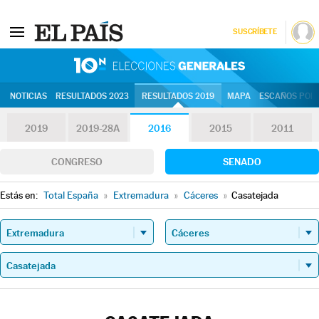
SUSCRÍBETE
10N | Eleccion
NOTICIAS
RESULTADOS 2023
RESULTADOS 2019
MAPA
ESCAÑOS POR 
2019
2019-28A
2016
2015
2011
CONGRESO
SENADO
Estás en:
Total España
»
Extremadura
»
Cáceres
»
Casatejada