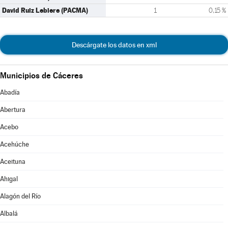
David Ruiz Lebiere (PACMA)
1
0,15 %
Descárgate los datos en xml
Municipios de Cáceres
Abadía
Abertura
Acebo
Acehúche
Aceituna
Ahigal
Alagón del Río
Albalá