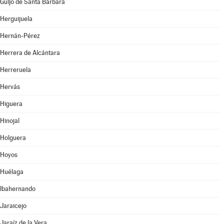
Guijo de Santa Bárbara
Herguijuela
Hernán-Pérez
Herrera de Alcántara
Herreruela
Hervás
Higuera
Hinojal
Holguera
Hoyos
Huélaga
Ibahernando
Jaraicejo
Jaraíz de la Vera