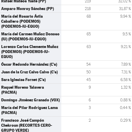
Rafael Mateos Yuste (PP)
219
32,02 %
Amparo Monroy Sánchez (PP)
218
31,87 %
María del Rosario Ávila
68
9,94 %
Caballero (PODEMOS)
(PODEMOS-IU-EQUO)
María del Carmen Muñoz Donoso
65
9,5 %
(IU) (PODEMOS-IU-EQUO)
Lorenzo Carlos Clemente Muñoz
63
9,21 %
(PODEMOS) (PODEMOS-IU-
EQUO)
Óscar Redondo Hernández (C's)
54
7,89 %
Juan de la Cruz Calvo Calvo (C's)
50
7,31 %
Sara Iglesias Fornet (C's)
45
6,58 %
Raquel Moreno Talavera
9
1,32 %
(PACMA)
Domingo Jiménez Granado (VOX)
6
0,88 %
María del Pilar Rodríguez Lama
3
0,44 %
(PACMA)
Francisco José Campón
2
0,29 %
Chekroun (RECORTES CERO-
GRUPO VERDE)