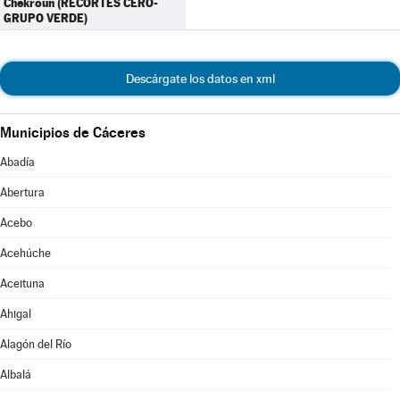
Chekroun (RECORTES CERO-
GRUPO VERDE)
Descárgate los datos en xml
Municipios de Cáceres
Abadía
Abertura
Acebo
Acehúche
Aceituna
Ahigal
Alagón del Río
Albalá