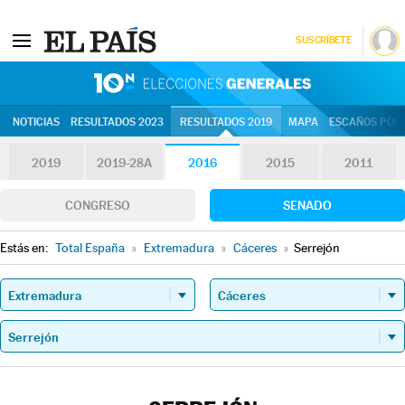
SUSCRÍBETE
10N | Eleccion
NOTICIAS
RESULTADOS 2023
RESULTADOS 2019
MAPA
ESCAÑOS POR 
2019
2019-28A
2016
2015
2011
CONGRESO
SENADO
Estás en:
Total España
»
Extremadura
»
Cáceres
»
Serrejón