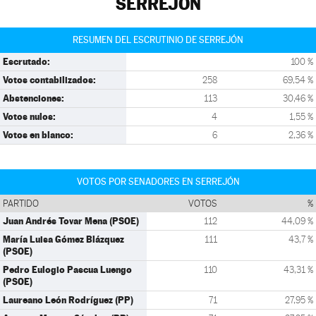
SERREJÓN
RESUMEN DEL ESCRUTINIO DE SERREJÓN
Escrutado:
100 %
Votos contabilizados:
258
69,54 %
Abstenciones:
113
30,46 %
Votos nulos:
4
1,55 %
Votos en blanco:
6
2,36 %
VOTOS POR SENADORES EN SERREJÓN
PARTIDO
VOTOS
%
Juan Andrés Tovar Mena (PSOE)
112
44,09 %
María Luisa Gómez Blázquez
111
43,7 %
(PSOE)
Pedro Eulogio Pascua Luengo
110
43,31 %
(PSOE)
Laureano León Rodríguez (PP)
71
27,95 %