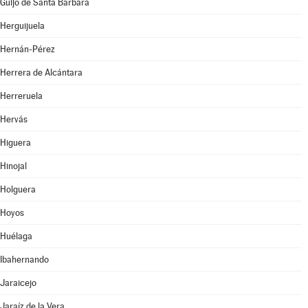
Guijo de Santa Bárbara
Herguijuela
Hernán-Pérez
Herrera de Alcántara
Herreruela
Hervás
Higuera
Hinojal
Holguera
Hoyos
Huélaga
Ibahernando
Jaraicejo
Jaraíz de la Vera