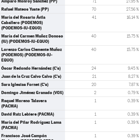
Amparo Monroy Sánchez (PP)
71
27,95 %
Rafael Mateos Yuste (PP)
70
27,56 %
María del Rosario Ávila
41
16,14 %
Caballero (PODEMOS)
(PODEMOS-IU-EQUO)
María del Carmen Muñoz Donoso
40
15,75 %
(IU) (PODEMOS-IU-EQUO)
Lorenzo Carlos Clemente Muñoz
40
15,75 %
(PODEMOS) (PODEMOS-IU-
EQUO)
Óscar Redondo Hernández (C's)
24
9,45 %
Juan de la Cruz Calvo Calvo (C's)
21
8,27 %
Sara Iglesias Fornet (C's)
20
7,87 %
Domingo Jiménez Granado (VOX)
2
0,79 %
Raquel Moreno Talavera
1
0,39 %
(PACMA)
David Ruiz Lebiere (PACMA)
1
0,39 %
María del Pilar Rodríguez Lama
1
0,39 %
(PACMA)
Francisco José Campón
1
0,39 %