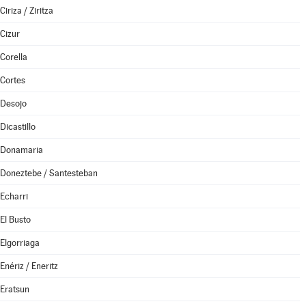
Ciriza / Ziritza
Cizur
Corella
Cortes
Desojo
Dicastillo
Donamaria
Doneztebe / Santesteban
Echarri
El Busto
Elgorriaga
Enériz / Eneritz
Eratsun