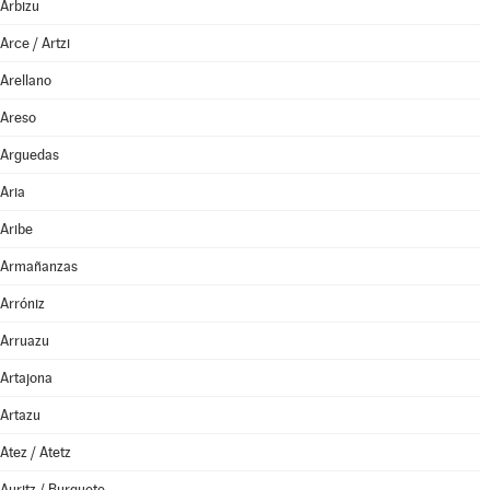
Arbizu
Arce / Artzi
Arellano
Areso
Arguedas
Aria
Aribe
Armañanzas
Arróniz
Arruazu
Artajona
Artazu
Atez / Atetz
Auritz / Burguete