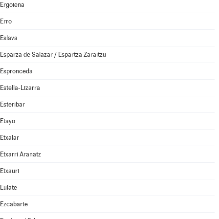
Ergoiena
Erro
Eslava
Esparza de Salazar / Espartza Zaraitzu
Espronceda
Estella-Lizarra
Esteribar
Etayo
Etxalar
Etxarri Aranatz
Etxauri
Eulate
Ezcabarte