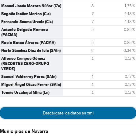
Manuel Jesús Mozota Núñez (C's)
8
1,35 %
Begoña Ibáñez Merino (C's)
7
1,18 %
Fernando Sesma Urzaiz (C's)
7
1,18 %
Antonio Delgado Romero
5
0,85 %
(PACMA)
Rocío Botas Álvarez (PACMA)
5
0,85 %
Nuria Sánchez Díaz de Isla (SAIn)
2
0,34 %
Alfonso Campos Gómez
1
0,17 %
(RECORTES CERO-GRUPO
VERDE)
Samuel Valderrey Pérez (SAIn)
1
0,17 %
Miguel Ángel Otazu Ferrer (SAIn)
1
0,17 %
Tomás Urzainqui Mina (Ln)
1
0,17 %
Descárgate los datos en xml
Municipios de Navarra