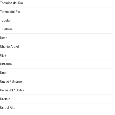
Torralba del Río
Torres del Río
Tudela
Tulebras
Ucar
Uharte Arakil
Ujué
Ultzama
Unciti
Unzué / Untzue
Urdazubi / Urdax
Urdiain
Urraul Alto