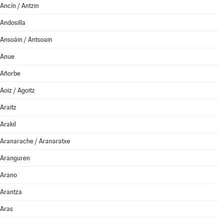
Ancín / Antzin
Andosilla
Ansoáin / Antsoain
Anue
Añorbe
Aoiz / Agoitz
Araitz
Arakil
Aranarache / Aranaratxe
Aranguren
Arano
Arantza
Aras