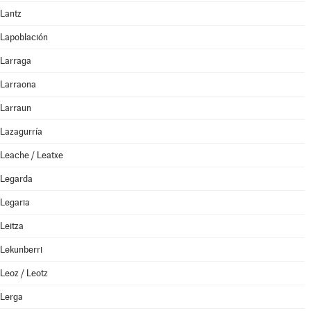
Lantz
Lapoblación
Larraga
Larraona
Larraun
Lazagurría
Leache / Leatxe
Legarda
Legaria
Leitza
Lekunberri
Leoz / Leotz
Lerga