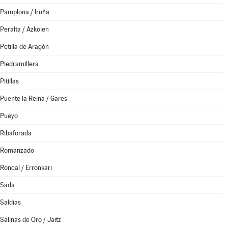
Pamplona / Iruña
Peralta / Azkoien
Petilla de Aragón
Piedramillera
Pitillas
Puente la Reina / Gares
Pueyo
Ribaforada
Romanzado
Roncal / Erronkari
Sada
Saldías
Salinas de Oro / Jaitz