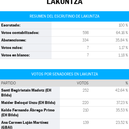
LAKUNTZA
RESUMEN DEL ESCRUTINIO DE LAKUNTZA
Escrutado:
100 %
Votos contabilizados:
598
64,16 %
Abstenciones:
334
35,84 %
Votos nulos:
7
1,17 %
Votos en blanco:
7
1,18 %
VOTOS POR SENADORES EN LAKUNTZA
PARTIDO
VOTOS
%
Santi Begiristain Madotz (EH
252
42,64 %
Bildu)
Maider Beloqui Unzu (EH Bildu)
220
37,23 %
Koldo Fernando Ábrego Primo
210
35,53 %
(EH Bildu)
Ana Carmen Luján Martínez
139
23,52 %
(GBAI)