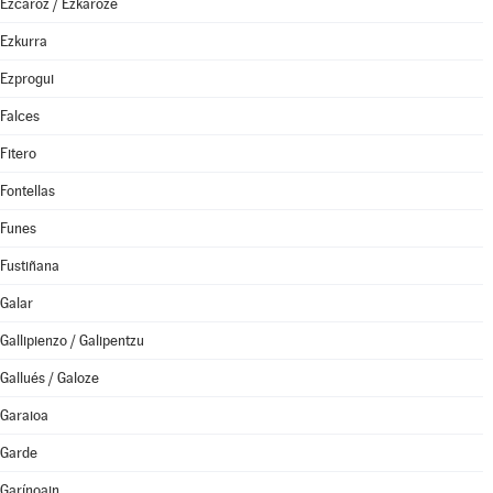
Ezcároz / Ezkaroze
Ezkurra
Ezprogui
Falces
Fitero
Fontellas
Funes
Fustiñana
Galar
Gallipienzo / Galipentzu
Gallués / Galoze
Garaioa
Garde
Garínoain