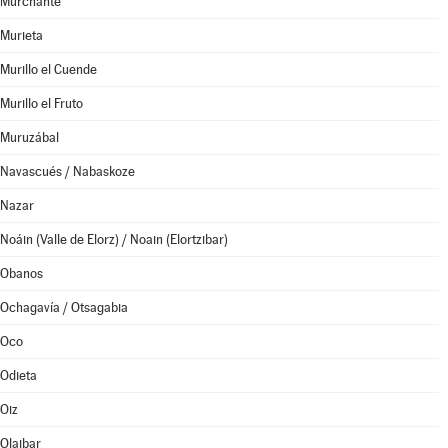
Murchante
Murieta
Murillo el Cuende
Murillo el Fruto
Muruzábal
Navascués / Nabaskoze
Nazar
Noáin (Valle de Elorz) / Noain (Elortzibar)
Obanos
Ochagavía / Otsagabia
Oco
Odieta
Oiz
Olaibar