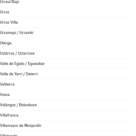
Urraul Bajo
Urroz
Urroz-Villa
Urzainqui / Urzainki
Uterga
Uztárroz / Uztarroze
Valle de Egüés / Eguesibar
Valle de Yerri / Deierri
Valtierra
Viana
Vidángoz / Bidankoze
Villafranca
Villamayor de Monjardín
Villatuerta