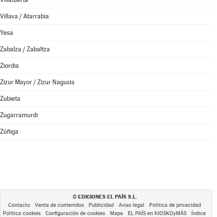
Villava / Atarrabia
Yesa
Zabalza / Zabaltza
Ziordia
Zizur Mayor / Zizur Nagusia
Zubieta
Zugarramurdi
Zúñiga
EDICIONES EL PAÍS S.L.
©
Contacto
Venta de contenidos
Publicidad
Aviso legal
Política de privacidad
Política cookies
Configuración de cookies
Mapa
EL PAÍS en KIOSKOyMÁS
Índice