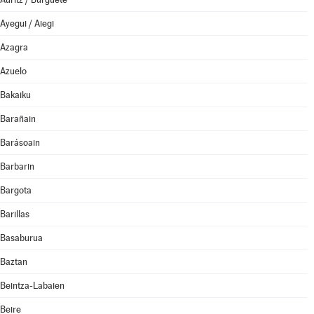
Ayegui / Aiegi
Azagra
Azuelo
Bakaiku
Barañain
Barásoain
Barbarin
Bargota
Barillas
Basaburua
Baztan
Beintza-Labaien
Beire