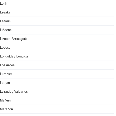
Lerín
Lesaka
Lezáun
Liédena
Lizoáin-Arriasgoiti
Lodosa
Lónguida / Longida
Los Arcos
Lumbier
Luquin
Luzaide / Valcarlos
Mañeru
Marañón