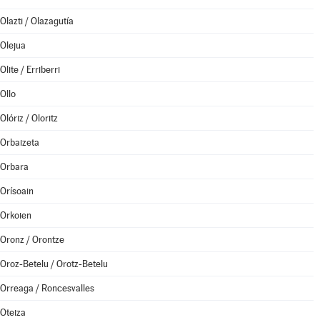
Olazti / Olazagutía
Olejua
Olite / Erriberri
Ollo
Olóriz / Oloritz
Orbaizeta
Orbara
Orísoain
Orkoien
Oronz / Orontze
Oroz-Betelu / Orotz-Betelu
Orreaga / Roncesvalles
Oteiza