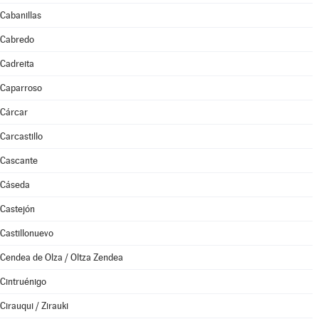
Cabanillas
Cabredo
Cadreita
Caparroso
Cárcar
Carcastillo
Cascante
Cáseda
Castejón
Castillonuevo
Cendea de Olza / Oltza Zendea
Cintruénigo
Cirauqui / Zirauki