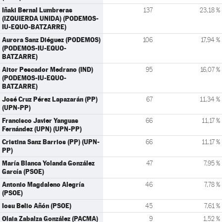
Iñaki Bernal Lumbreras
137
23,18 %
(IZQUIERDA UNIDA) (PODEMOS-
IU-EQUO-BATZARRE)
Aurora Sanz Diéguez (PODEMOS)
106
17,94 %
(PODEMOS-IU-EQUO-
BATZARRE)
Aitor Pescador Medrano (IND)
95
16,07 %
(PODEMOS-IU-EQUO-
BATZARRE)
José Cruz Pérez Lapazarán (PP)
67
11,34 %
(UPN-PP)
Francisco Javier Yanguas
66
11,17 %
Fernández (UPN) (UPN-PP)
Cristina Sanz Barrios (PP) (UPN-
66
11,17 %
PP)
María Blanca Yolanda González
47
7,95 %
García (PSOE)
Antonio Magdaleno Alegría
46
7,78 %
(PSOE)
Iosu Belio Añón (PSOE)
45
7,61 %
Olaia Zabalza González (PACMA)
9
1,52 %