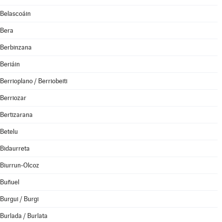
Belascoáin
Bera
Berbinzana
Beriáin
Berrioplano / Berriobeiti
Berriozar
Bertizarana
Betelu
Bidaurreta
Biurrun-Olcoz
Buñuel
Burgui / Burgi
Burlada / Burlata