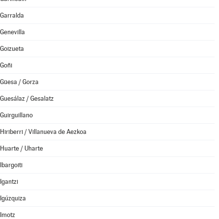
Garralda
Genevilla
Goizueta
Goñi
Güesa / Gorza
Guesálaz / Gesalatz
Guirguillano
Hiriberri / Villanueva de Aezkoa
Huarte / Uharte
Ibargoiti
Igantzi
Igúzquiza
Imotz