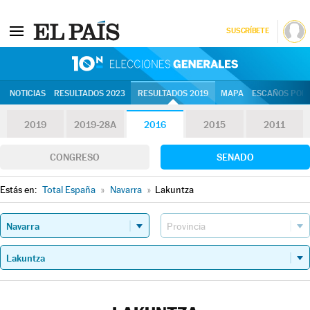
SUSCRÍBETE
10N | Eleccion
NOTICIAS
RESULTADOS 2023
RESULTADOS 2019
MAPA
ESCAÑOS POR 
2019
2019-28A
2016
2015
2011
CONGRESO
SENADO
Estás en:
Total España
»
Navarra
»
Lakuntza