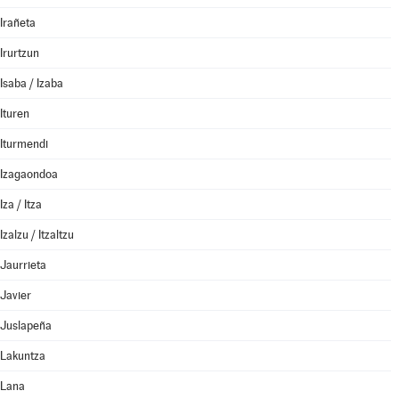
Irañeta
Irurtzun
Isaba / Izaba
Ituren
Iturmendi
Izagaondoa
Iza / Itza
Izalzu / Itzaltzu
Jaurrieta
Javier
Juslapeña
Lakuntza
Lana