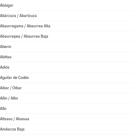
Abáigar
Abárzuza / Abartzuza
Abaurregaina / Abaurrea Alta
Abaurrepea / Abaurrea Baja
Aberin
Ablitas
Adiós
Aguilar de Codés
Aibar / Oibar
Allín / Allin
Allo
Altsasu / Alsasua
Améscoa Baja