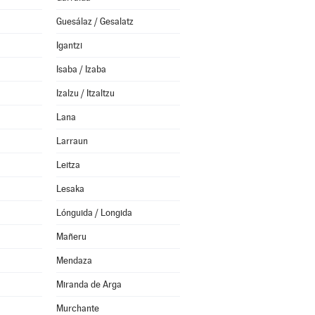
Guesálaz / Gesalatz
Igantzi
Isaba / Izaba
Izalzu / Itzaltzu
Lana
Larraun
Leitza
Lesaka
Lónguida / Longida
Mañeru
Mendaza
Miranda de Arga
Murchante