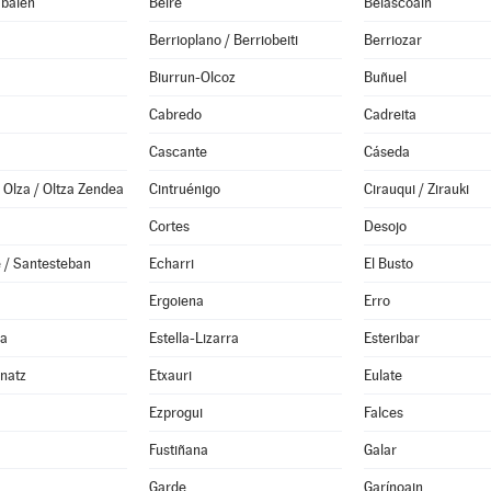
abaien
Beire
Belascoáin
Berrioplano / Berriobeiti
Berriozar
Biurrun-Olcoz
Buñuel
Cabredo
Cadreita
Cascante
Cáseda
Olza / Oltza Zendea
Cintruénigo
Cirauqui / Zirauki
Cortes
Desojo
 / Santesteban
Echarri
El Busto
Ergoiena
Erro
da
Estella-Lizarra
Esteribar
anatz
Etxauri
Eulate
Ezprogui
Falces
Fustiñana
Galar
Garde
Garínoain