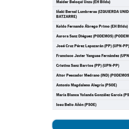
Maider Beloqui Unzu (EH Bildu)
Iñaki Bernal Lumbreras (IZQUIERDA UN
BATZARRE)
Koldo Fernando Ábrego Primo (EH Bildu)
Aurora Sanz Diéguez (PODEMOS) (PODE
José Cruz Pérez Lapazarán (PP) (UPN-PP
Francisco Javier Yanguas Fernández (UP
Cristina Sanz Barrios (PP) (UPN-PP)
Aitor Pescador Medrano (IND) (PODEM
Antonio Magdaleno Alegría (PSOE)
María Blanca Yolanda González García (P
Iosu Belio Añón (PSOE)