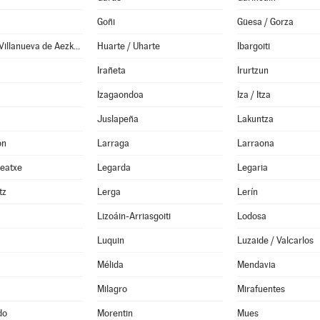
Goñi
Güesa / Gorza
Hiriberri / Villanueva de Aezkoa
Huarte / Uharte
Ibargoiti
Irañeta
Irurtzun
Izagaondoa
Iza / Itza
Juslapeña
Lakuntza
ón
Larraga
Larraona
Leatxe
Legarda
Legaria
tz
Lerga
Lerín
Lizoáin-Arriasgoiti
Lodosa
Luquin
Luzaide / Valcarlos
Mélida
Mendavia
Milagro
Mirafuentes
do
Morentin
Mues