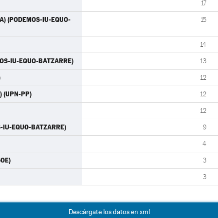
17
IDA) (PODEMOS-IU-EQUO-
15
14
MOS-IU-EQUO-BATZARRE)
13
)
12
N) (UPN-PP)
12
12
OS-IU-EQUO-BATZARRE)
9
4
SOE)
3
3
Descárgate los datos en xml