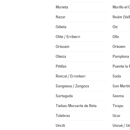
Murieta
Murillo el
Nazar
Odieta
Oiz
Olite / Erriberri
Ollo
Orísoain
Orkoien
Oteiza
Pamplona 
Pitillas
Puente la 
Roncal / Erronkari
Sada
Sangüesa / Zangoza
San Martín
Sartaguda
Sesma
Tiebas-Muruarte de Reta
Tirapu
Tulebras
Ucar
Unciti
Unzué / U