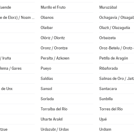
 Cuende
Murillo el Fruto
Muruzábal
Noáin (Valle de Elorz) / Noain (Elortzibar)
Obanos
Ochagavía / Otsagab
Olaibar
Olazti / Olazagutía
Olóriz / Oloritz
Orbaizeta
Oronz / Orontze
Oroz-Betelu / Orotz-
/ Iruña
Peralta / Azkoien
Petilla de Aragón
Reina / Gares
Pueyo
Ribaforada
Saldías
Salinas de Oro / Jait
 de Unx
Sansol
Santacara
Sorlada
Sunbilla
Torralba del Río
Torres del Río
Uharte Arakil
Ujué
ntzue
Urdazubi / Urdax
Urdiain