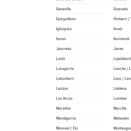
Genevilla
Goizueta
Guirguillano
Igúzquiza
Imotz
Ituren
Iturmendi
Jaurrieta
Javier
Lantz
Lapoblaci
Lazagurría
Leache / 
Lekunberri
Leoz / Leo
Lezáun
Liédena
Los Arcos
Lumbier
Marañón
Marcilla
Mendigorría
Metauten
Monreal / Elo
Monteagu