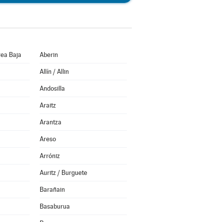
ea Baja
Aberin
Allín / Allin
Andosilla
Araitz
Arantza
Areso
Arróniz
Auritz / Burguete
Barañain
Basaburua