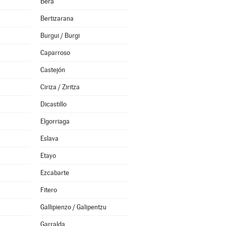
Bera
Bertizarana
Burgui / Burgi
Caparroso
Castejón
Ciriza / Ziritza
Dicastillo
Elgorriaga
Eslava
Etayo
Ezcabarte
Fitero
Gallipienzo / Galipentzu
Garralda