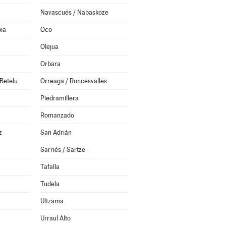
Navascués / Nabaskoze
ia
Oco
Olejua
Orbara
Betelu
Orreaga / Roncesvalles
Piedramillera
Romanzado
z
San Adrián
Sarriés / Sartze
Tafalla
Tudela
Ultzama
Urraul Alto