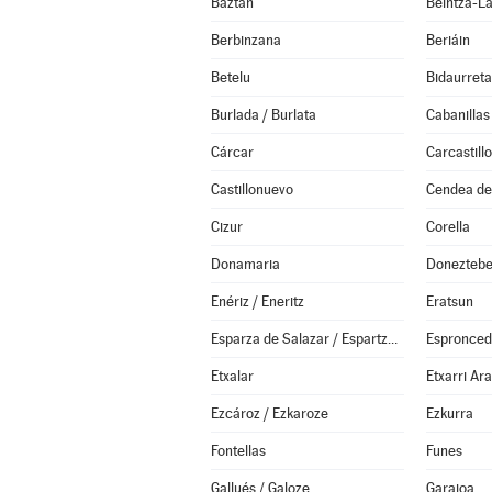
Baztan
Beintza-L
Berbinzana
Beriáin
Betelu
Bidaurreta
Burlada / Burlata
Cabanillas
Cárcar
Carcastillo
Castillonuevo
Cendea de 
Cizur
Corella
Donamaria
Doneztebe
Enériz / Eneritz
Eratsun
Esparza de Salazar / Espartza Zaraitzu
Espronce
Etxalar
Etxarri Ar
Ezcároz / Ezkaroze
Ezkurra
Fontellas
Funes
Gallués / Galoze
Garaioa