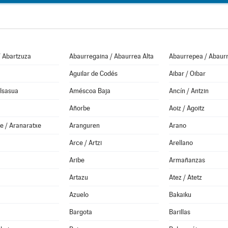
/ Abartzuza
Abaurregaina / Abaurrea Alta
Abaurrepea / Abaurr
Aguilar de Codés
Aibar / Oibar
Alsasua
Améscoa Baja
Ancín / Antzin
Añorbe
Aoiz / Agoitz
e / Aranaratxe
Aranguren
Arano
Arce / Artzi
Arellano
Aribe
Armañanzas
Artazu
Atez / Atetz
Azuelo
Bakaiku
Bargota
Barillas