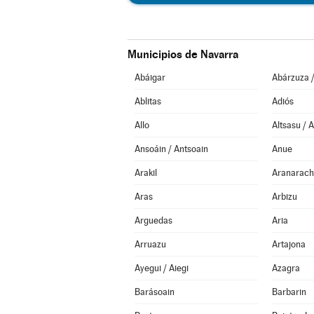
Municipios de Navarra
Abáigar
Abárzuza 
Ablitas
Adiós
Allo
Altsasu / 
Ansoáin / Antsoain
Anue
Arakil
Aranarach
Aras
Arbizu
Arguedas
Aria
Arruazu
Artajona
Ayegui / Aiegi
Azagra
Barásoain
Barbarin