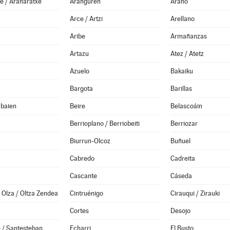
e / Aranaratxe
Aranguren
Arano
Arce / Artzi
Arellano
Aribe
Armañanzas
Artazu
Atez / Atetz
Azuelo
Bakaiku
Bargota
Barillas
abaien
Beire
Belascoáin
Berrioplano / Berriobeiti
Berriozar
Biurrun-Olcoz
Buñuel
Cabredo
Cadreita
Cascante
Cáseda
Olza / Oltza Zendea
Cintruénigo
Cirauqui / Zirauki
Cortes
Desojo
 / Santesteban
Echarri
El Busto