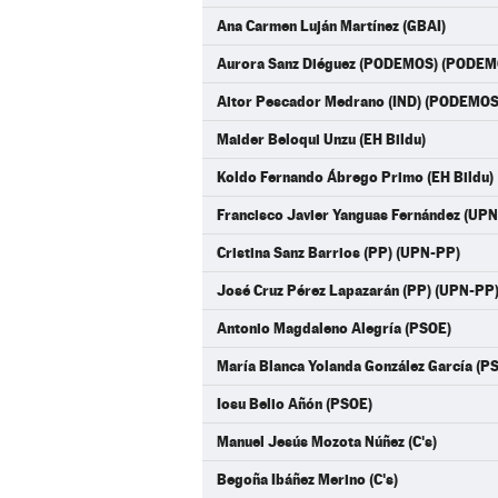
Ana Carmen Luján Martínez (GBAI)
Aurora Sanz Diéguez (PODEMOS) (PODE
Aitor Pescador Medrano (IND) (PODEM
Maider Beloqui Unzu (EH Bildu)
Koldo Fernando Ábrego Primo (EH Bildu)
Francisco Javier Yanguas Fernández (UP
Cristina Sanz Barrios (PP) (UPN-PP)
José Cruz Pérez Lapazarán (PP) (UPN-PP
Antonio Magdaleno Alegría (PSOE)
María Blanca Yolanda González García (P
Iosu Belio Añón (PSOE)
Manuel Jesús Mozota Núñez (C's)
Begoña Ibáñez Merino (C's)