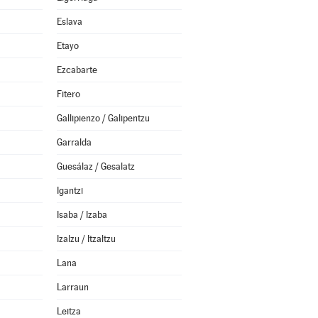
Eslava
Etayo
Ezcabarte
Fitero
Gallipienzo / Galipentzu
Garralda
Guesálaz / Gesalatz
Igantzi
Isaba / Izaba
Izalzu / Itzaltzu
Lana
Larraun
Leitza