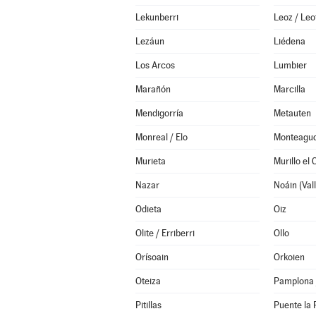
Lekunberri
Leoz / Leo
Lezáun
Liédena
Los Arcos
Lumbier
Marañón
Marcilla
Mendigorría
Metauten
Monreal / Elo
Monteagu
Murieta
Murillo el
Nazar
Odieta
Oiz
Olite / Erriberri
Ollo
Orísoain
Orkoien
Oteiza
Pamplona 
Pitillas
Puente la 