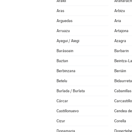
Arakil
Aranarach
Aras
Arbizu
Arguedas
Aria
Arruazu
Artajona
Ayegui / Aiegi
Azagra
Barásoain
Barbarin
Baztan
Beintza-L
Berbinzana
Beriáin
Betelu
Bidaurreta
Burlada / Burlata
Cabanillas
Cárcar
Carcastillo
Castillonuevo
Cendea de 
Cizur
Corella
Donamaria
Doneztebe