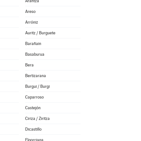
Arantza
Areso
Arróniz
Auritz / Burguete
Barañain
Basaburua
Bera
Bertizarana
Burgui / Burgi
Caparroso
Castejón
Ciriza / Ziritza
Dicastillo
Elgorriaga