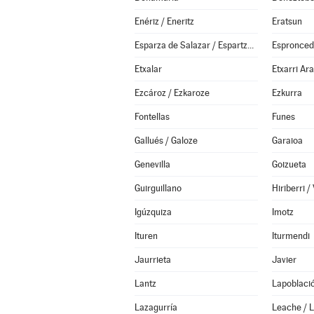
Enériz / Eneritz
Eratsun
Esparza de Salazar / Espartza Zaraitzu
Espronce
Etxalar
Etxarri Ar
Ezcároz / Ezkaroze
Ezkurra
Fontellas
Funes
Gallués / Galoze
Garaioa
Genevilla
Goizueta
Guirguillano
Igúzquiza
Imotz
Ituren
Iturmendi
Jaurrieta
Javier
Lantz
Lapoblaci
Lazagurría
Leache / 