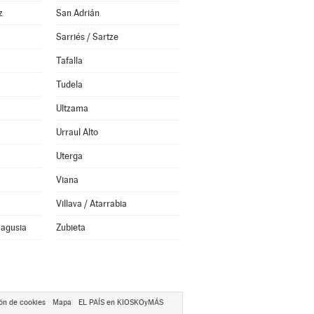
z
San Adrián
Sarriés / Sartze
Tafalla
Tudela
Ultzama
Urraul Alto
Uterga
Viana
Villava / Atarrabia
Nagusia
Zubieta
ón de cookies
Mapa
EL PAÍS en KIOSKOyMÁS