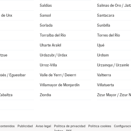
Saldías
Salinas de Oro / Jait
 de Unx
Sansol
Santacara
Sorlada
Sunbilla
Torralba del Río
Torres del Río
Uharte Arakil
Ujué
ntzue
Urdazubi / Urdax
Urdiain
Urroz-Villa
Urzainqui / Urzainki
güés / Eguesibar
Valle de Yerri / Deierri
Valtierra
a
Villamayor de Monjardín
Villatuerta
Zabaltza
Ziordia
Zizur Mayor / Zizur 
contenidos
Publicidad
Aviso legal
Política de privacidad
Política cookies
Configuraci