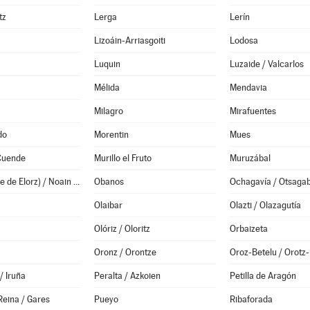
tz
Lerga
Lerín
Lizoáin-Arriasgoiti
Lodosa
Luquin
Luzaide / Valcarlos
Mélida
Mendavia
Milagro
Mirafuentes
do
Morentin
Mues
 Cuende
Murillo el Fruto
Muruzábal
Noáin (Valle de Elorz) / Noain (Elortzibar)
Obanos
Ochagavía / Otsagab
Olaibar
Olazti / Olazagutía
Olóriz / Oloritz
Orbaizeta
Oronz / Orontze
Oroz-Betelu / Orotz-
/ Iruña
Peralta / Azkoien
Petilla de Aragón
Reina / Gares
Pueyo
Ribaforada