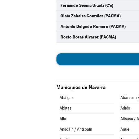
Fernando Sesma Urzaiz (C's)
Olaia Zabalza González (PACMA)
Antonio Delgado Romero (PACMA)
Rocío Botas Álvarez (PACMA)
Municipios de Navarra
Abáigar
Abárzuza 
Ablitas
Adiós
Allo
Altsasu / 
Ansoáin / Antsoain
Anue