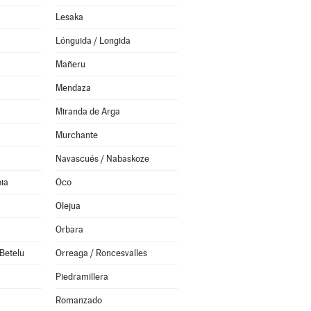
Lesaka
Lónguida / Longida
Mañeru
Mendaza
Miranda de Arga
Murchante
Navascués / Nabaskoze
ia
Oco
Olejua
Orbara
Betelu
Orreaga / Roncesvalles
Piedramillera
Romanzado