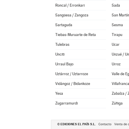
Roncal / Erronkari
Sada
Sangüesa / Zangoza
San Martín
Sartaguda
Sesma
Tiebas-Muruarte de Reta
Tirapu
Tulebras
Ucar
Unciti
Unzué / U
Urraul Bajo
Urroz
Uztárroz / Uztarroze
Valle de E
Vidángoz / Bidankoze
Villafranc
Yesa
Zabalza / 
Zugarramurdi
Zúñiga
EDICIONES EL PAÍS S.L.
©
Contacto
Venta de 