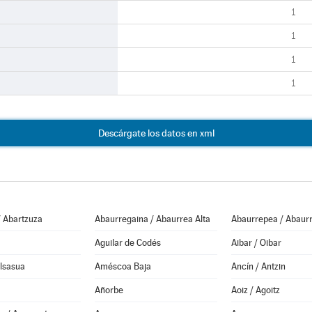
1
1
1
1
Descárgate los datos en xml
/ Abartzuza
Abaurregaina / Abaurrea Alta
Abaurrepea / Abaurr
Aguilar de Codés
Aibar / Oibar
Alsasua
Améscoa Baja
Ancín / Antzin
Añorbe
Aoiz / Agoitz