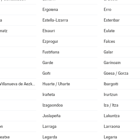
Ergoiena
Erro
da
Estella-Lizarra
Esteribar
anatz
Etxauri
Eulate
Ezprogui
Falces
Fustiñana
Galar
Garde
Garínoain
Goñi
Güesa / Gorza
Hiriberri / Villanueva de Aezkoa
Huarte / Uharte
Ibargoiti
Irañeta
Irurtzun
Izagaondoa
Iza / Itza
Juslapeña
Lakuntza
ón
Larraga
Larraona
Leatxe
Legarda
Legaria