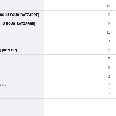
15
MOS-IU-EQUO-BATZARRE)
12
OS-IU-EQUO-BATZARRE)
12
11
10
N) (UPN-PP)
5
5
)
3
2
SOE)
2
2
1
1