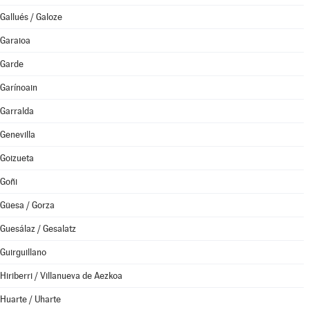
Gallués / Galoze
Garaioa
Garde
Garínoain
Garralda
Genevilla
Goizueta
Goñi
Güesa / Gorza
Guesálaz / Gesalatz
Guirguillano
Hiriberri / Villanueva de Aezkoa
Huarte / Uharte