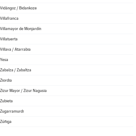
Vidángoz / Bidankoze
Villafranca
Villamayor de Monjardín
Villatuerta
Villava / Atarrabia
Yesa
Zabalza / Zabaltza
Ziordia
Zizur Mayor / Zizur Nagusia
Zubieta
Zugarramurdi
Zúñiga