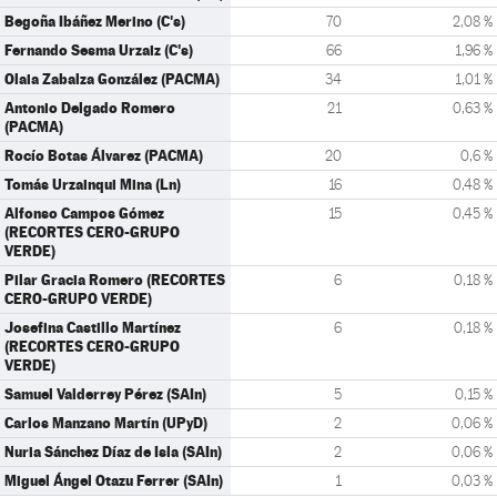
Begoña Ibáñez Merino (C's)
70
2,08 %
Fernando Sesma Urzaiz (C's)
66
1,96 %
Olaia Zabalza González (PACMA)
34
1,01 %
Antonio Delgado Romero
21
0,63 %
(PACMA)
Rocío Botas Álvarez (PACMA)
20
0,6 %
Tomás Urzainqui Mina (Ln)
16
0,48 %
Alfonso Campos Gómez
15
0,45 %
(RECORTES CERO-GRUPO
VERDE)
Pilar Gracia Romero (RECORTES
6
0,18 %
CERO-GRUPO VERDE)
Josefina Castillo Martínez
6
0,18 %
(RECORTES CERO-GRUPO
VERDE)
Samuel Valderrey Pérez (SAIn)
5
0,15 %
Carlos Manzano Martín (UPyD)
2
0,06 %
Nuria Sánchez Díaz de Isla (SAIn)
2
0,06 %
Miguel Ángel Otazu Ferrer (SAIn)
1
0,03 %