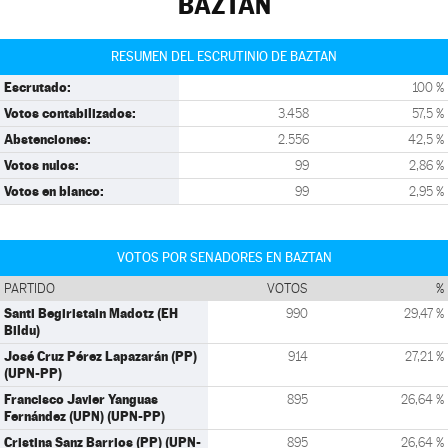
BAZTAN
RESUMEN DEL ESCRUTINIO DE BAZTAN
Escrutado:
100 %
Votos contabilizados:
3.458
57,5 %
Abstenciones:
2.556
42,5 %
Votos nulos:
99
2,86 %
Votos en blanco:
99
2,95 %
VOTOS POR SENADORES EN BAZTAN
PARTIDO
VOTOS
%
Santi Begiristain Madotz (EH
990
29,47 %
Bildu)
José Cruz Pérez Lapazarán (PP)
914
27,21 %
(UPN-PP)
Francisco Javier Yanguas
895
26,64 %
Fernández (UPN) (UPN-PP)
Cristina Sanz Barrios (PP) (UPN-
895
26,64 %