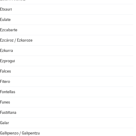
Etxauri
Eulate
Ezcabarte
Ezcároz / Ezkaroze
Ezkurra
Ezprogui
Falces
Fitero
Fontellas
Funes
Fustiñana
Galar
Gallipienzo / Galipentzu