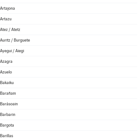
Artajona
Artazu
Atez / Atetz
Auritz / Burguete
Ayegui / Aiegi
Azagra
Azuelo
Bakaiku
Barañain
Barásoain
Barbarin
Bargota
Barillas