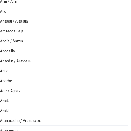
Allín / Allin
Allo
Altsasu / Alsasua
Améscoa Baja
Ancín / Antzin
Andosilla
Ansoáin / Antsoain
Anue
Añorbe
Aoiz / Agoitz
Araitz
Arakil
Aranarache / Aranaratxe
Aranguren