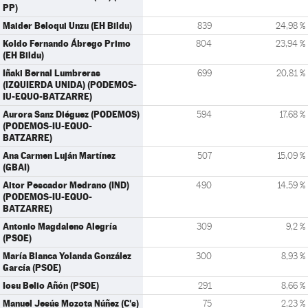
PP)
Maider Beloqui Unzu (EH Bildu)
839
24,98 %
Koldo Fernando Ábrego Primo
804
23,94 %
(EH Bildu)
Iñaki Bernal Lumbreras
699
20,81 %
(IZQUIERDA UNIDA) (PODEMOS-
IU-EQUO-BATZARRE)
Aurora Sanz Diéguez (PODEMOS)
594
17,68 %
(PODEMOS-IU-EQUO-
BATZARRE)
Ana Carmen Luján Martínez
507
15,09 %
(GBAI)
Aitor Pescador Medrano (IND)
490
14,59 %
(PODEMOS-IU-EQUO-
BATZARRE)
Antonio Magdaleno Alegría
309
9,2 %
(PSOE)
María Blanca Yolanda González
300
8,93 %
García (PSOE)
Iosu Belio Añón (PSOE)
291
8,66 %
Manuel Jesús Mozota Núñez (C's)
75
2,23 %