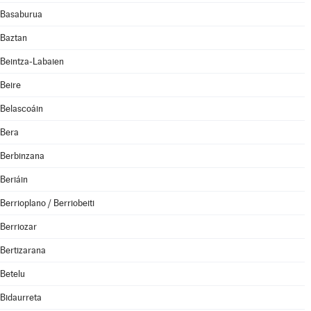
Basaburua
Baztan
Beintza-Labaien
Beire
Belascoáin
Bera
Berbinzana
Beriáin
Berrioplano / Berriobeiti
Berriozar
Bertizarana
Betelu
Bidaurreta