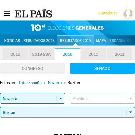
SUSCRÍBETE
10N | Eleccion
NOTICIAS
RESULTADOS 2023
RESULTADOS 2019
MAPA
ESCAÑOS POR 
2019
2019-28A
2016
2015
2011
CONGRESO
SENADO
Estás en:
Total España
»
Navarra
»
Baztan