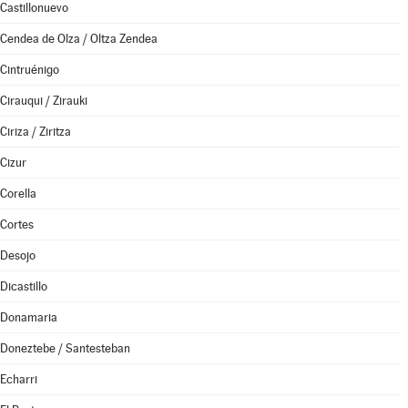
Castillonuevo
Cendea de Olza / Oltza Zendea
Cintruénigo
Cirauqui / Zirauki
Ciriza / Ziritza
Cizur
Corella
Cortes
Desojo
Dicastillo
Donamaria
Doneztebe / Santesteban
Echarri