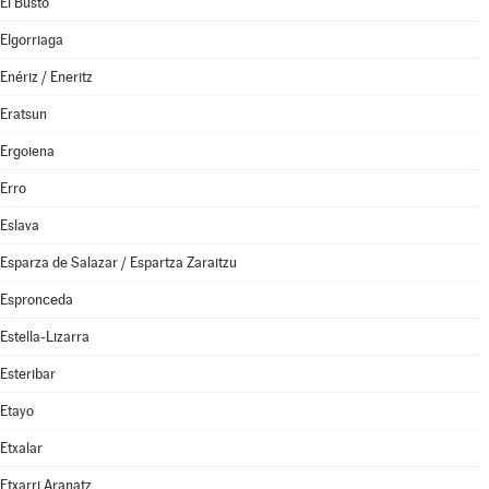
El Busto
Elgorriaga
Enériz / Eneritz
Eratsun
Ergoiena
Erro
Eslava
Esparza de Salazar / Espartza Zaraitzu
Espronceda
Estella-Lizarra
Esteribar
Etayo
Etxalar
Etxarri Aranatz