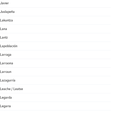
Javier
Juslapeña
Lakuntza
Lana
Lantz
Lapoblación
Larraga
Larraona
Larraun
Lazagurría
Leache / Leatxe
Legarda
Legaria