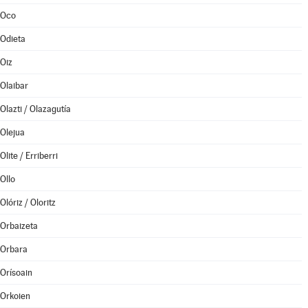
Oco
Odieta
Oiz
Olaibar
Olazti / Olazagutía
Olejua
Olite / Erriberri
Ollo
Olóriz / Oloritz
Orbaizeta
Orbara
Orísoain
Orkoien