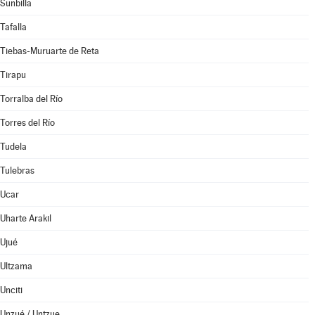
Sunbilla
Tafalla
Tiebas-Muruarte de Reta
Tirapu
Torralba del Río
Torres del Río
Tudela
Tulebras
Ucar
Uharte Arakil
Ujué
Ultzama
Unciti
Unzué / Untzue