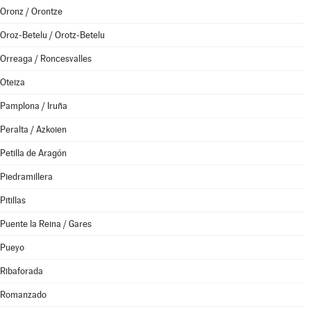
Oronz / Orontze
Oroz-Betelu / Orotz-Betelu
Orreaga / Roncesvalles
Oteiza
Pamplona / Iruña
Peralta / Azkoien
Petilla de Aragón
Piedramillera
Pitillas
Puente la Reina / Gares
Pueyo
Ribaforada
Romanzado