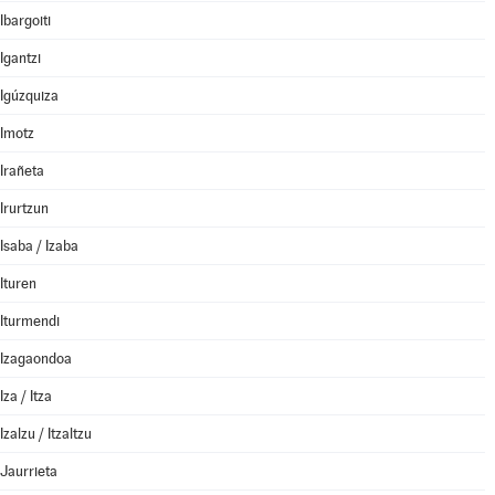
Ibargoiti
Igantzi
Igúzquiza
Imotz
Irañeta
Irurtzun
Isaba / Izaba
Ituren
Iturmendi
Izagaondoa
Iza / Itza
Izalzu / Itzaltzu
Jaurrieta