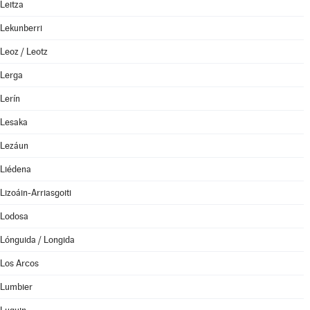
Leitza
Lekunberri
Leoz / Leotz
Lerga
Lerín
Lesaka
Lezáun
Liédena
Lizoáin-Arriasgoiti
Lodosa
Lónguida / Longida
Los Arcos
Lumbier