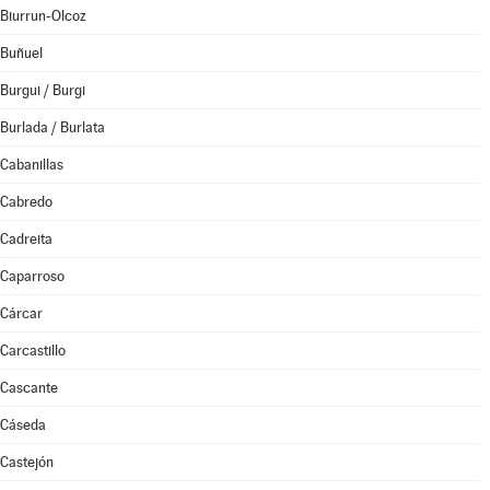
Biurrun-Olcoz
Buñuel
Burgui / Burgi
Burlada / Burlata
Cabanillas
Cabredo
Cadreita
Caparroso
Cárcar
Carcastillo
Cascante
Cáseda
Castejón