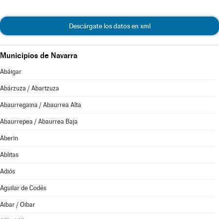
Descárgate los datos en xml
Municipios de Navarra
Abáigar
Abárzuza / Abartzuza
Abaurregaina / Abaurrea Alta
Abaurrepea / Abaurrea Baja
Aberin
Ablitas
Adiós
Aguilar de Codés
Aibar / Oibar