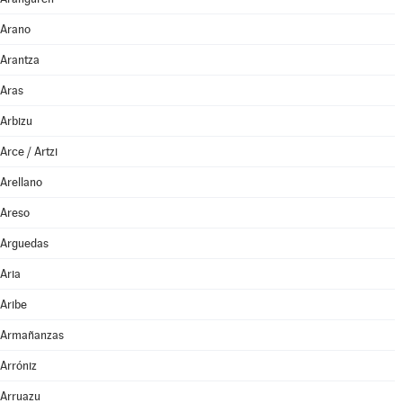
Arano
Arantza
Aras
Arbizu
Arce / Artzi
Arellano
Areso
Arguedas
Aria
Aribe
Armañanzas
Arróniz
Arruazu