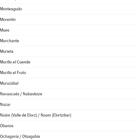
Monteagudo
Morentin
Mues
Murchante
Murieta
Murillo el Cuende
Murillo el Fruto
Muruzábal
Navascués / Nabaskoze
Nazar
Noáin (Valle de Elorz) / Noain (Elortzibar)
Obanos
Ochagavía / Otsagabia