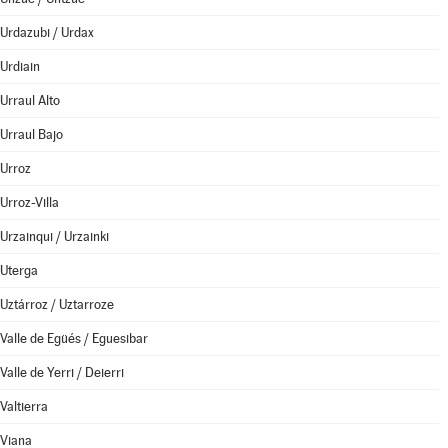
Urdazubi / Urdax
Urdiain
Urraul Alto
Urraul Bajo
Urroz
Urroz-Villa
Urzainqui / Urzainki
Uterga
Uztárroz / Uztarroze
Valle de Egüés / Eguesibar
Valle de Yerri / Deierri
Valtierra
Viana