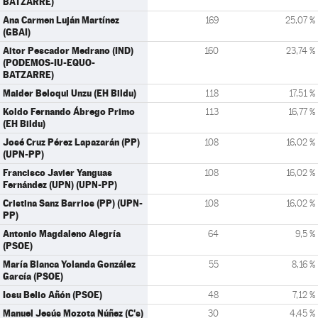
BATZARRE)
Ana Carmen Luján Martínez
169
25,07 %
(GBAI)
Aitor Pescador Medrano (IND)
160
23,74 %
(PODEMOS-IU-EQUO-
BATZARRE)
Maider Beloqui Unzu (EH Bildu)
118
17,51 %
Koldo Fernando Ábrego Primo
113
16,77 %
(EH Bildu)
José Cruz Pérez Lapazarán (PP)
108
16,02 %
(UPN-PP)
Francisco Javier Yanguas
108
16,02 %
Fernández (UPN) (UPN-PP)
Cristina Sanz Barrios (PP) (UPN-
108
16,02 %
PP)
Antonio Magdaleno Alegría
64
9,5 %
(PSOE)
María Blanca Yolanda González
55
8,16 %
García (PSOE)
Iosu Belio Añón (PSOE)
48
7,12 %
Manuel Jesús Mozota Núñez (C's)
30
4,45 %