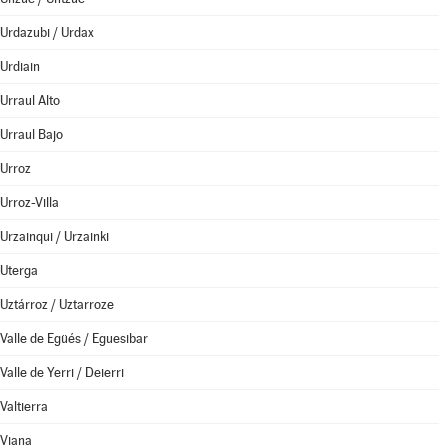
Urdazubi / Urdax
Urdiain
Urraul Alto
Urraul Bajo
Urroz
Urroz-Villa
Urzainqui / Urzainki
Uterga
Uztárroz / Uztarroze
Valle de Egüés / Eguesibar
Valle de Yerri / Deierri
Valtierra
Viana