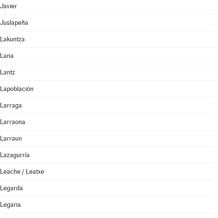
Javier
Juslapeña
Lakuntza
Lana
Lantz
Lapoblación
Larraga
Larraona
Larraun
Lazagurría
Leache / Leatxe
Legarda
Legaria