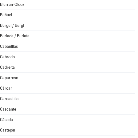
Biurrun-Olcoz
Buñuel
Burgui / Burgi
Burlada / Burlata
Cabanillas
Cabredo
Cadreita
Caparroso
Cárcar
Carcastillo
Cascante
Cáseda
Castejón