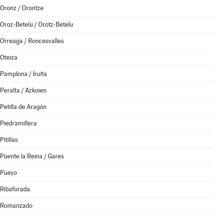
Oronz / Orontze
Oroz-Betelu / Orotz-Betelu
Orreaga / Roncesvalles
Oteiza
Pamplona / Iruña
Peralta / Azkoien
Petilla de Aragón
Piedramillera
Pitillas
Puente la Reina / Gares
Pueyo
Ribaforada
Romanzado