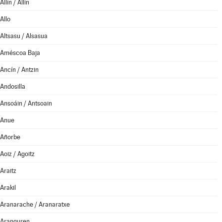
Allín / Allin
Allo
Altsasu / Alsasua
Améscoa Baja
Ancín / Antzin
Andosilla
Ansoáin / Antsoain
Anue
Añorbe
Aoiz / Agoitz
Araitz
Arakil
Aranarache / Aranaratxe
Aranguren