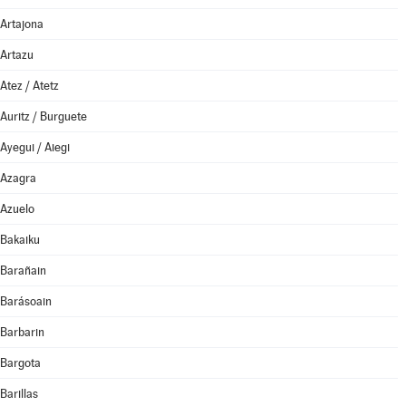
Artajona
Artazu
Atez / Atetz
Auritz / Burguete
Ayegui / Aiegi
Azagra
Azuelo
Bakaiku
Barañain
Barásoain
Barbarin
Bargota
Barillas