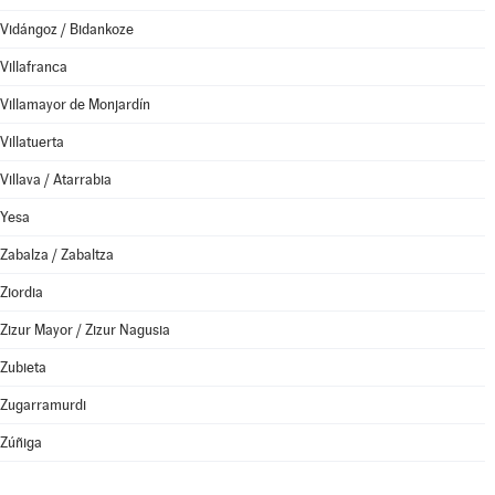
Vidángoz / Bidankoze
Villafranca
Villamayor de Monjardín
Villatuerta
Villava / Atarrabia
Yesa
Zabalza / Zabaltza
Ziordia
Zizur Mayor / Zizur Nagusia
Zubieta
Zugarramurdi
Zúñiga