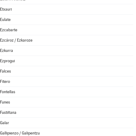
Etxauri
Eulate
Ezcabarte
Ezcároz / Ezkaroze
Ezkurra
Ezprogui
Falces
Fitero
Fontellas
Funes
Fustiñana
Galar
Gallipienzo / Galipentzu