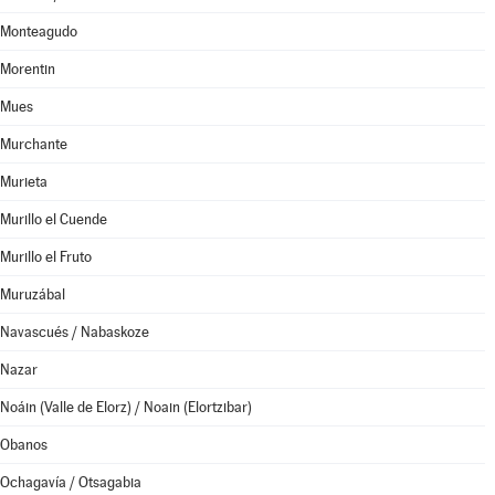
Monteagudo
Morentin
Mues
Murchante
Murieta
Murillo el Cuende
Murillo el Fruto
Muruzábal
Navascués / Nabaskoze
Nazar
Noáin (Valle de Elorz) / Noain (Elortzibar)
Obanos
Ochagavía / Otsagabia