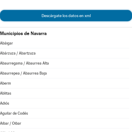
Descárgate los datos en xml
Municipios de Navarra
Abáigar
Abárzuza / Abartzuza
Abaurregaina / Abaurrea Alta
Abaurrepea / Abaurrea Baja
Aberin
Ablitas
Adiós
Aguilar de Codés
Aibar / Oibar