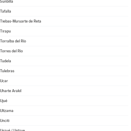
Sunbilla
Tafalla
Tiebas-Muruarte de Reta
Tirapu
Torralba del Río
Torres del Río
Tudela
Tulebras
Ucar
Uharte Arakil
Ujué
Ultzama
Unciti
Unzué / Untzue