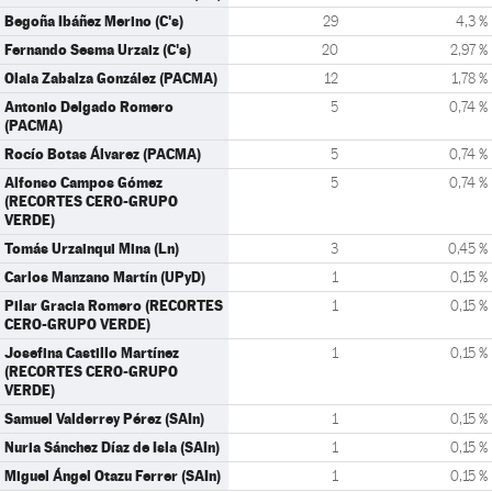
Begoña Ibáñez Merino (C's)
29
4,3 %
Fernando Sesma Urzaiz (C's)
20
2,97 %
Olaia Zabalza González (PACMA)
12
1,78 %
Antonio Delgado Romero
5
0,74 %
(PACMA)
Rocío Botas Álvarez (PACMA)
5
0,74 %
Alfonso Campos Gómez
5
0,74 %
(RECORTES CERO-GRUPO
VERDE)
Tomás Urzainqui Mina (Ln)
3
0,45 %
Carlos Manzano Martín (UPyD)
1
0,15 %
Pilar Gracia Romero (RECORTES
1
0,15 %
CERO-GRUPO VERDE)
Josefina Castillo Martínez
1
0,15 %
(RECORTES CERO-GRUPO
VERDE)
Samuel Valderrey Pérez (SAIn)
1
0,15 %
Nuria Sánchez Díaz de Isla (SAIn)
1
0,15 %
Miguel Ángel Otazu Ferrer (SAIn)
1
0,15 %