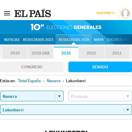
SUSCRÍBETE
10N | Eleccion
NOTICIAS
RESULTADOS 2023
RESULTADOS 2019
MAPA
ESCAÑOS POR 
2019
2019-28A
2016
2015
2011
CONGRESO
SENADO
Estás en:
Total España
»
Navarra
»
Lekunberri