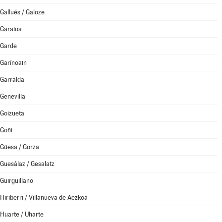
Gallués / Galoze
Garaioa
Garde
Garínoain
Garralda
Genevilla
Goizueta
Goñi
Güesa / Gorza
Guesálaz / Gesalatz
Guirguillano
Hiriberri / Villanueva de Aezkoa
Huarte / Uharte