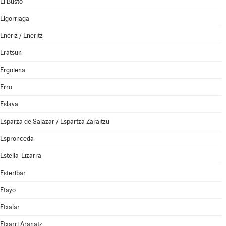
El Busto
Elgorriaga
Enériz / Eneritz
Eratsun
Ergoiena
Erro
Eslava
Esparza de Salazar / Espartza Zaraitzu
Espronceda
Estella-Lizarra
Esteribar
Etayo
Etxalar
Etxarri Aranatz