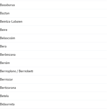
Basaburua
Baztan
Beintza-Labaien
Beire
Belascoáin
Bera
Berbinzana
Beriáin
Berrioplano / Berriobeiti
Berriozar
Bertizarana
Betelu
Bidaurreta