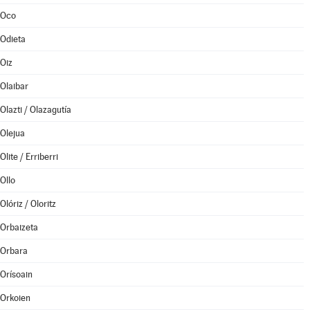
Oco
Odieta
Oiz
Olaibar
Olazti / Olazagutía
Olejua
Olite / Erriberri
Ollo
Olóriz / Oloritz
Orbaizeta
Orbara
Orísoain
Orkoien