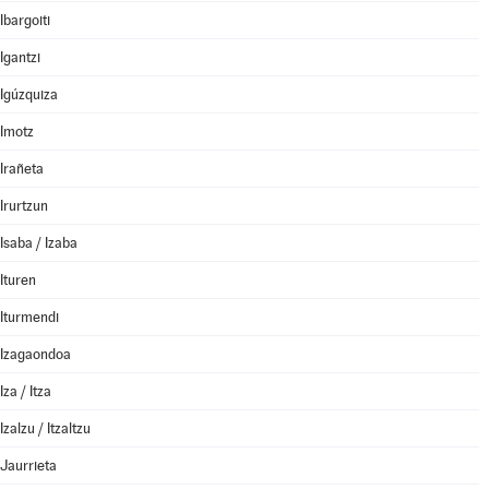
Ibargoiti
Igantzi
Igúzquiza
Imotz
Irañeta
Irurtzun
Isaba / Izaba
Ituren
Iturmendi
Izagaondoa
Iza / Itza
Izalzu / Itzaltzu
Jaurrieta