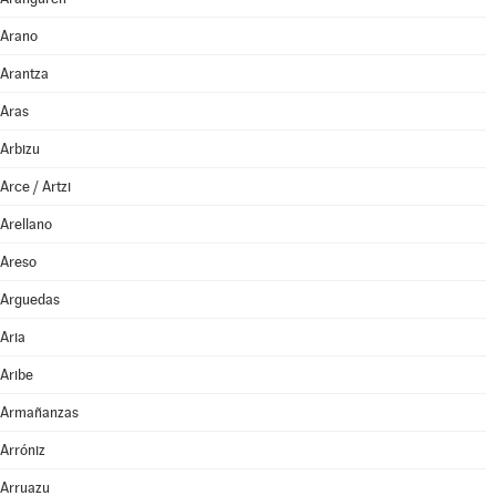
Arano
Arantza
Aras
Arbizu
Arce / Artzi
Arellano
Areso
Arguedas
Aria
Aribe
Armañanzas
Arróniz
Arruazu