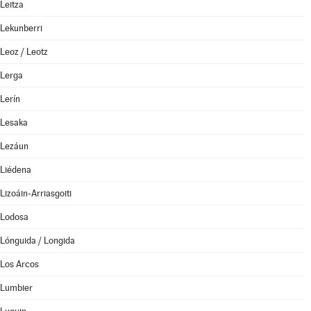
Leitza
Lekunberri
Leoz / Leotz
Lerga
Lerín
Lesaka
Lezáun
Liédena
Lizoáin-Arriasgoiti
Lodosa
Lónguida / Longida
Los Arcos
Lumbier