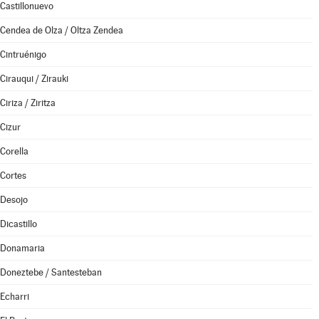
Castillonuevo
Cendea de Olza / Oltza Zendea
Cintruénigo
Cirauqui / Zirauki
Ciriza / Ziritza
Cizur
Corella
Cortes
Desojo
Dicastillo
Donamaria
Doneztebe / Santesteban
Echarri