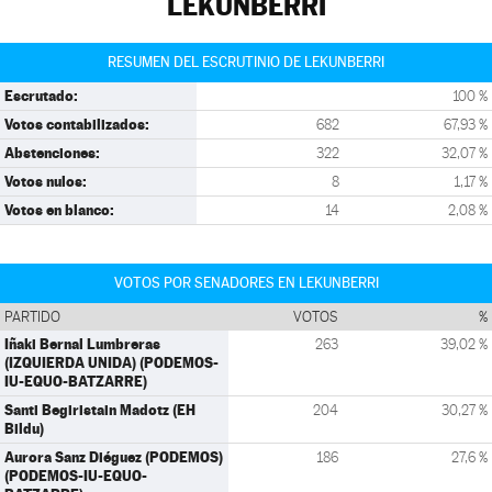
LEKUNBERRI
RESUMEN DEL ESCRUTINIO DE LEKUNBERRI
Escrutado:
100 %
Votos contabilizados:
682
67,93 %
Abstenciones:
322
32,07 %
Votos nulos:
8
1,17 %
Votos en blanco:
14
2,08 %
VOTOS POR SENADORES EN LEKUNBERRI
PARTIDO
VOTOS
%
Iñaki Bernal Lumbreras
263
39,02 %
(IZQUIERDA UNIDA) (PODEMOS-
IU-EQUO-BATZARRE)
Santi Begiristain Madotz (EH
204
30,27 %
Bildu)
Aurora Sanz Diéguez (PODEMOS)
186
27,6 %
(PODEMOS-IU-EQUO-