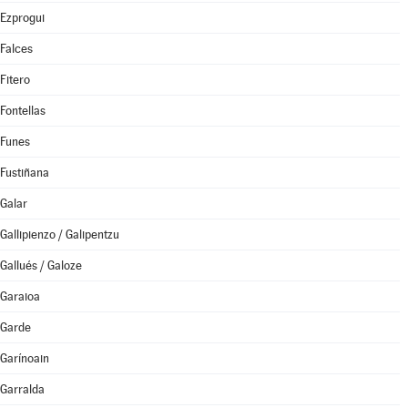
Ezprogui
Falces
Fitero
Fontellas
Funes
Fustiñana
Galar
Gallipienzo / Galipentzu
Gallués / Galoze
Garaioa
Garde
Garínoain
Garralda