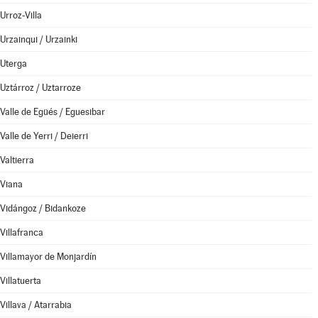
Urroz-Villa
Urzainqui / Urzainki
Uterga
Uztárroz / Uztarroze
Valle de Egüés / Eguesibar
Valle de Yerri / Deierri
Valtierra
Viana
Vidángoz / Bidankoze
Villafranca
Villamayor de Monjardín
Villatuerta
Villava / Atarrabia