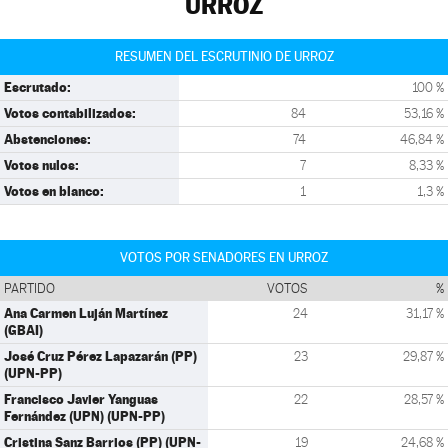
URROZ
RESUMEN DEL ESCRUTINIO DE URROZ
Escrutado:
100 %
Votos contabilizados:
84
53,16 %
Abstenciones:
74
46,84 %
Votos nulos:
7
8,33 %
Votos en blanco:
1
1,3 %
VOTOS POR SENADORES EN URROZ
PARTIDO
VOTOS
%
Ana Carmen Luján Martínez
24
31,17 %
(GBAI)
José Cruz Pérez Lapazarán (PP)
23
29,87 %
(UPN-PP)
Francisco Javier Yanguas
22
28,57 %
Fernández (UPN) (UPN-PP)
Cristina Sanz Barrios (PP) (UPN-
19
24,68 %