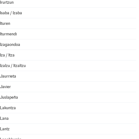
Irurtzun
Isaba / Izaba
Ituren
Iturmendi
Izagaondoa
Iza / Itza
Izalzu / Itzaltzu
Jaurrieta
Javier
Juslapeña
Lakuntza
Lana
Lantz