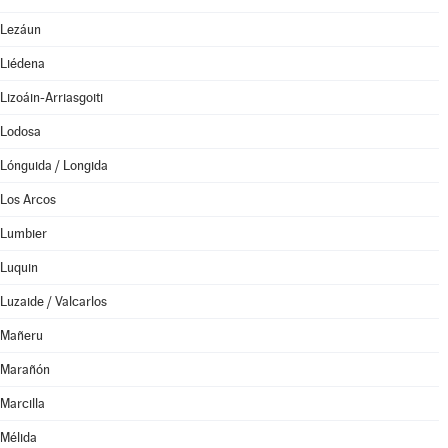
Lezáun
Liédena
Lizoáin-Arriasgoiti
Lodosa
Lónguida / Longida
Los Arcos
Lumbier
Luquin
Luzaide / Valcarlos
Mañeru
Marañón
Marcilla
Mélida