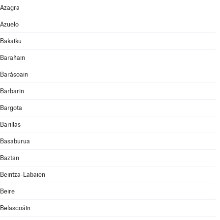
Azagra
Azuelo
Bakaiku
Barañain
Barásoain
Barbarin
Bargota
Barillas
Basaburua
Baztan
Beintza-Labaien
Beire
Belascoáin