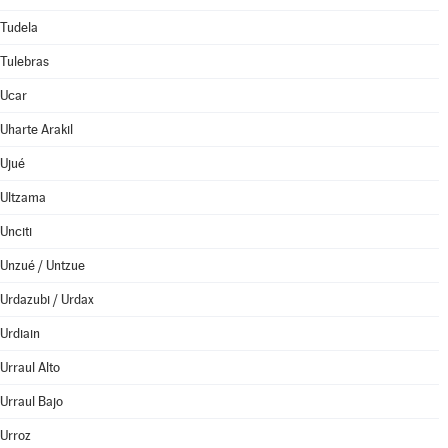
Tudela
Tulebras
Ucar
Uharte Arakil
Ujué
Ultzama
Unciti
Unzué / Untzue
Urdazubi / Urdax
Urdiain
Urraul Alto
Urraul Bajo
Urroz