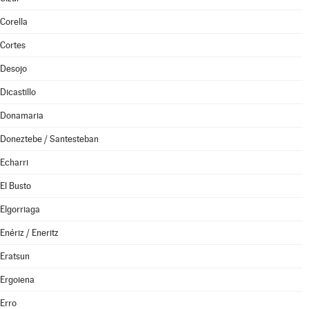
Corella
Cortes
Desojo
Dicastillo
Donamaria
Doneztebe / Santesteban
Echarri
El Busto
Elgorriaga
Enériz / Eneritz
Eratsun
Ergoiena
Erro