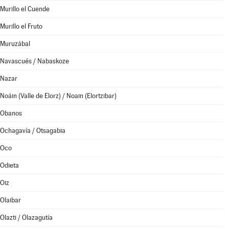
Murillo el Cuende
Murillo el Fruto
Muruzábal
Navascués / Nabaskoze
Nazar
Noáin (Valle de Elorz) / Noain (Elortzibar)
Obanos
Ochagavía / Otsagabia
Oco
Odieta
Oiz
Olaibar
Olazti / Olazagutía