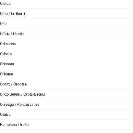
Olejua
Olite / Erriberri
Ollo
Olóriz / Oloritz
Orbaizeta
Orbara
Orísoain
Orkoien
Oronz / Orontze
Oroz-Betelu / Orotz-Betelu
Orreaga / Roncesvalles
Oteiza
Pamplona / Iruña