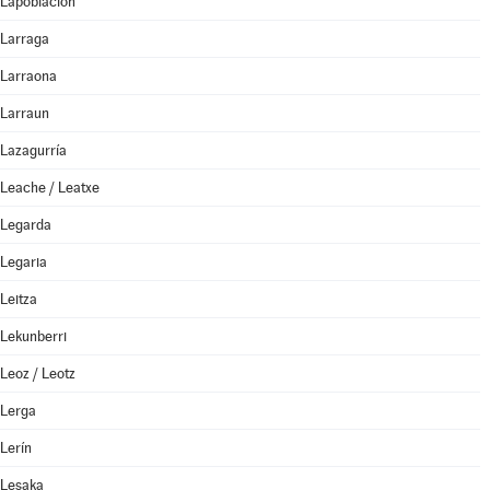
Lapoblación
Larraga
Larraona
Larraun
Lazagurría
Leache / Leatxe
Legarda
Legaria
Leitza
Lekunberri
Leoz / Leotz
Lerga
Lerín
Lesaka