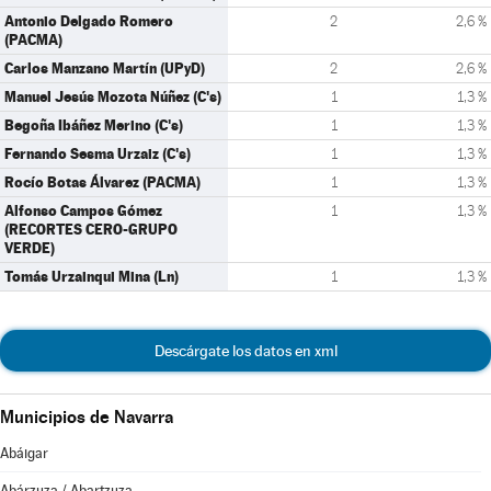
Antonio Delgado Romero
2
2,6 %
(PACMA)
Carlos Manzano Martín (UPyD)
2
2,6 %
Manuel Jesús Mozota Núñez (C's)
1
1,3 %
Begoña Ibáñez Merino (C's)
1
1,3 %
Fernando Sesma Urzaiz (C's)
1
1,3 %
Rocío Botas Álvarez (PACMA)
1
1,3 %
Alfonso Campos Gómez
1
1,3 %
(RECORTES CERO-GRUPO
VERDE)
Tomás Urzainqui Mina (Ln)
1
1,3 %
Descárgate los datos en xml
Municipios de Navarra
Abáigar
Abárzuza / Abartzuza