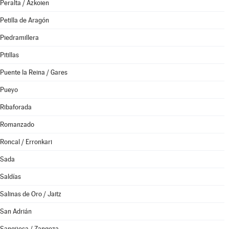
Peralta / Azkoien
Petilla de Aragón
Piedramillera
Pitillas
Puente la Reina / Gares
Pueyo
Ribaforada
Romanzado
Roncal / Erronkari
Sada
Saldías
Salinas de Oro / Jaitz
San Adrián
Sangüesa / Zangoza