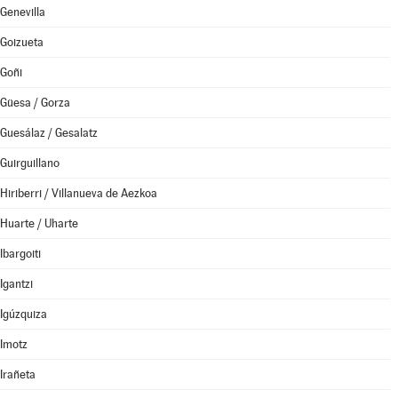
Genevilla
Goizueta
Goñi
Güesa / Gorza
Guesálaz / Gesalatz
Guirguillano
Hiriberri / Villanueva de Aezkoa
Huarte / Uharte
Ibargoiti
Igantzi
Igúzquiza
Imotz
Irañeta