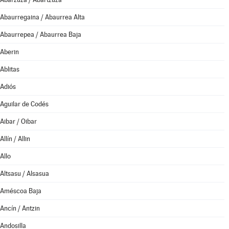
Abaurregaina / Abaurrea Alta
Abaurrepea / Abaurrea Baja
Aberin
Ablitas
Adiós
Aguilar de Codés
Aibar / Oibar
Allín / Allin
Allo
Altsasu / Alsasua
Améscoa Baja
Ancín / Antzin
Andosilla