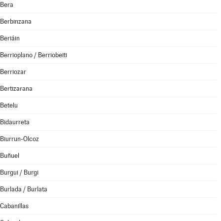
Bera
Berbinzana
Beriáin
Berrioplano / Berriobeiti
Berriozar
Bertizarana
Betelu
Bidaurreta
Biurrun-Olcoz
Buñuel
Burgui / Burgi
Burlada / Burlata
Cabanillas