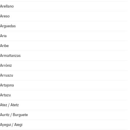
Arellano
Areso
Arguedas
Aria
Aribe
Armañanzas
Arróniz
Arruazu
Artajona
Artazu
Atez / Atetz
Auritz / Burguete
Ayegui / Aiegi