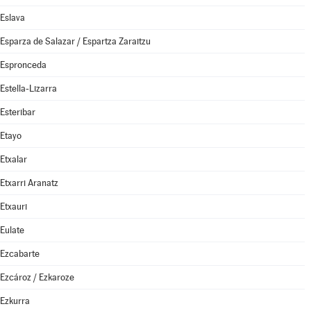
Eslava
Esparza de Salazar / Espartza Zaraitzu
Espronceda
Estella-Lizarra
Esteribar
Etayo
Etxalar
Etxarri Aranatz
Etxauri
Eulate
Ezcabarte
Ezcároz / Ezkaroze
Ezkurra