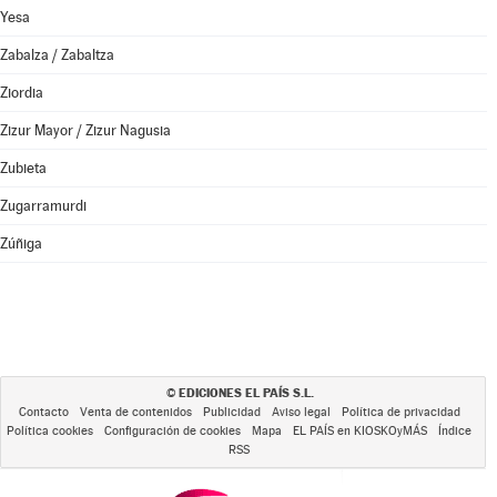
Yesa
Zabalza / Zabaltza
Ziordia
Zizur Mayor / Zizur Nagusia
Zubieta
Zugarramurdi
Zúñiga
EDICIONES EL PAÍS S.L.
©
Contacto
Venta de contenidos
Publicidad
Aviso legal
Política de privacidad
Política cookies
Configuración de cookies
Mapa
EL PAÍS en KIOSKOyMÁS
Índice
RSS