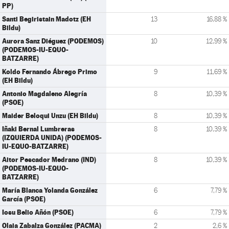
PP)
Santi Begiristain Madotz (EH
13
16,88 %
Bildu)
Aurora Sanz Diéguez (PODEMOS)
10
12,99 %
(PODEMOS-IU-EQUO-
BATZARRE)
Koldo Fernando Ábrego Primo
9
11,69 %
(EH Bildu)
Antonio Magdaleno Alegría
8
10,39 %
(PSOE)
Maider Beloqui Unzu (EH Bildu)
8
10,39 %
Iñaki Bernal Lumbreras
8
10,39 %
(IZQUIERDA UNIDA) (PODEMOS-
IU-EQUO-BATZARRE)
Aitor Pescador Medrano (IND)
8
10,39 %
(PODEMOS-IU-EQUO-
BATZARRE)
María Blanca Yolanda González
6
7,79 %
García (PSOE)
Iosu Belio Añón (PSOE)
6
7,79 %
Olaia Zabalza González (PACMA)
2
2,6 %