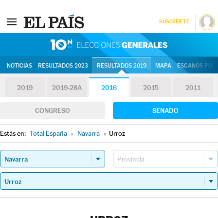
SUSCRÍBETE
10N | Eleccion
NOTICIAS
RESULTADOS 2023
RESULTADOS 2019
MAPA
ESCAÑOS POR 
2019
2019-28A
2016
2015
2011
CONGRESO
SENADO
Estás en:
Total España
»
Navarra
»
Urroz